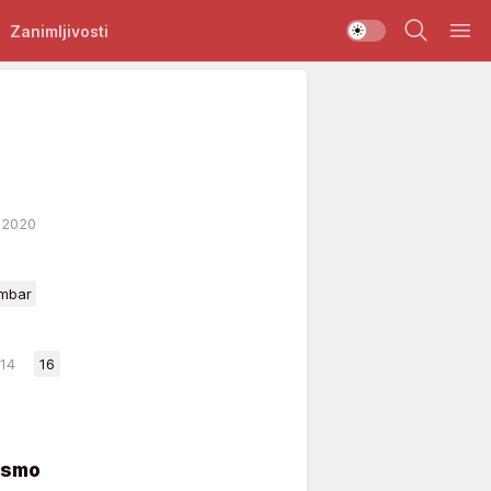
Zanimljivosti
2020
mbar
14
16
i smo