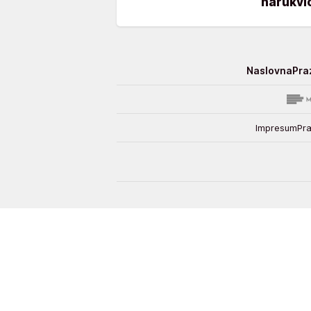
narukvic
Stvar
Naslovna
Praz
ukusa
Impresum
Pra