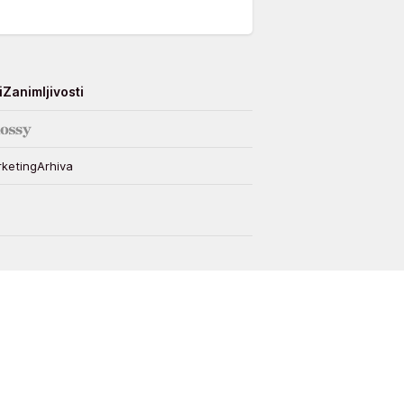
i
Zanimljivosti
keting
Arhiva