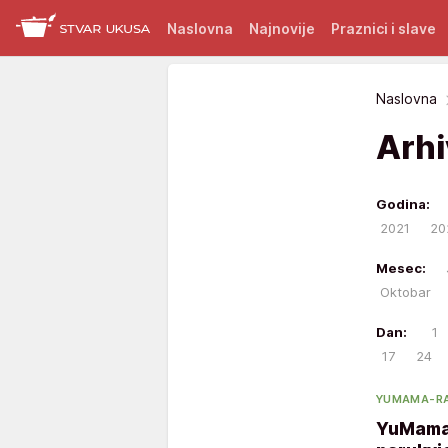
Naslovna
Najnovije
Praznici i slave
Naslovna
Arh
Godina:
2021
20
Mesec:
Oktobar
Dan:
1
17
24
YUMAMA-RA
YuMama 