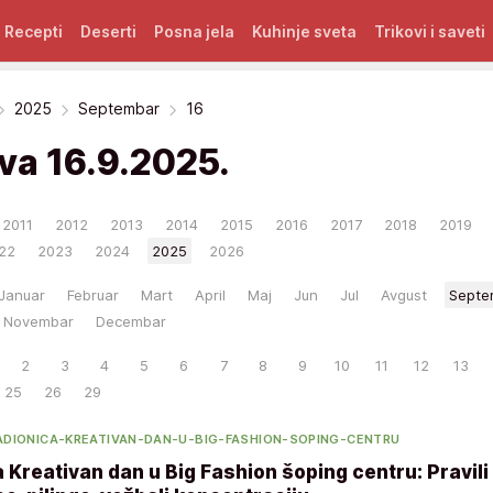
Recepti
Deserti
Posna jela
Kuhinje sveta
Trikovi i saveti
2025
Septembar
16
iva
16.9.2025.
2011
2012
2013
2014
2015
2016
2017
2018
2019
22
2023
2024
2025
2026
Januar
Februar
Mart
April
Maj
Jun
Jul
Avgust
Septe
Novembar
Decembar
2
3
4
5
6
7
8
9
10
11
12
13
25
26
29
DIONICA-KREATIVAN-DAN-U-BIG-FASHION-SOPING-CENTRU
Kreativan dan u Big Fashion šoping centru: Pravil