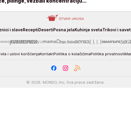
e, pilinge, vežbali koncentraciju...
nici i slave
Recepti
Deserti
Posna jela
Kuhinje sveta
Trikovi i savet
vila i uslovi korišćenja
Kontakt
Politika o kolačićima
Politika privatnosti
Mar
© 2026. MONDO, Inc. Sva prava zadržana.