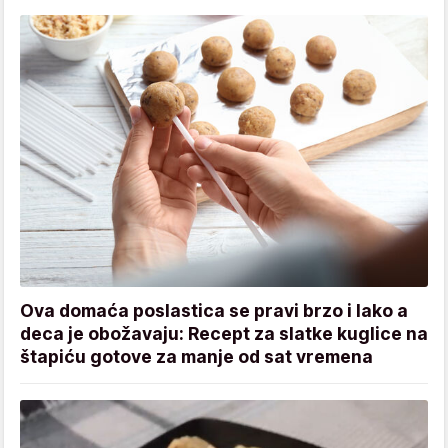
Ova domaća poslastica se pravi brzo i lako a
deca je obožavaju: Recept za slatke kuglice na
štapiću gotove za manje od sat vremena