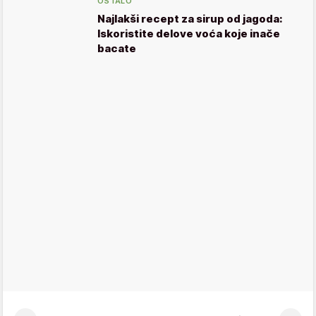
OSTALO
Najlakši recept za sirup od jagoda:
Iskoristite delove voća koje inače
bacate