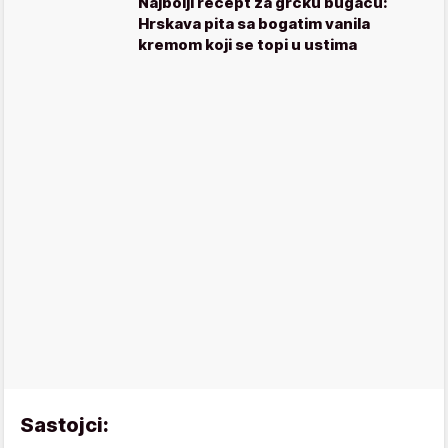
Najbolji recept za grčku bugacu:
Hrskava pita sa bogatim vanila
kremom koji se topi u ustima
Sastojci: