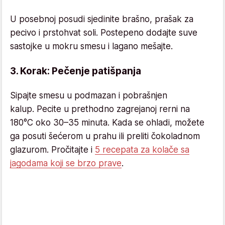
U posebnoj posudi sjedinite brašno, prašak za
pecivo i prstohvat soli. Postepeno dodajte suve
sastojke u mokru smesu i lagano mešajte.
3. Korak: Pečenje patišpanja
Sipajte smesu u podmazan i pobrašnjen
kalup. Pecite u prethodno zagrejanoj rerni na
180°C oko 30–35 minuta. Kada se ohladi, možete
ga posuti šećerom u prahu ili preliti čokoladnom
glazurom. Pročitajte i
5 recepata za kolače sa
jagodama koji se brzo prave
.