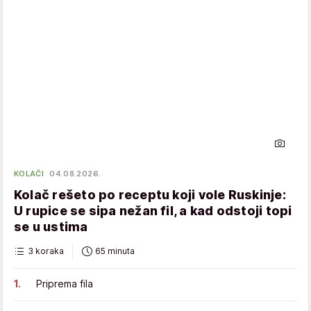
KOLAČI
04.08.2026.
Kolač rešeto po receptu koji vole Ruskinje:
U rupice se sipa nežan fil, a kad odstoji topi
se u ustima
3 koraka
65 minuta
Priprema fila