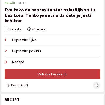
KOLAČI
PRE 1 H
Evo kako da napravite starinsku šljivopitu
bez kora: Toliko je sočna da ćete je jesti
kašikom
5 koraka
40 minuta
Pripremite šljive
Pripremite posudu
Ređajte
Vidi sve korake (5)
Komentariši
RECEPT