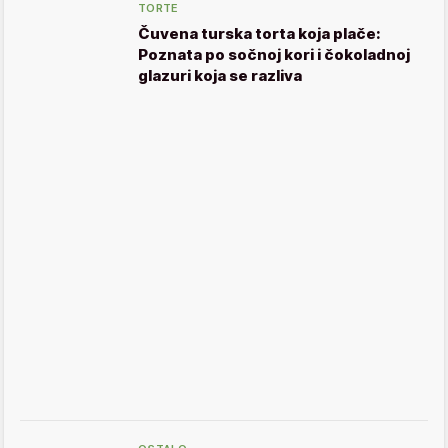
TORTE
Čuvena turska torta koja plače:
Poznata po sočnoj kori i čokoladnoj
glazuri koja se razliva