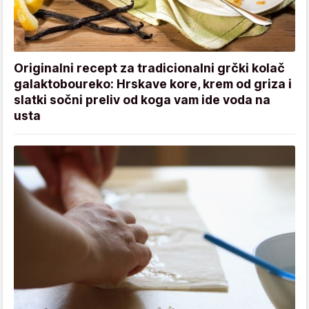
Originalni recept za tradicionalni grčki kolač
galaktoboureko: Hrskave kore, krem od griza i
slatki sočni preliv od koga vam ide voda na
usta