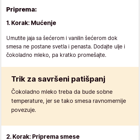
Priprema:
1. Korak: Mućenje
Umutite jaja sa šećerom i vanilin šećerom dok
smesa ne postane svetla i penasta. Dodajte ulje i
čokoladno mleko, pa kratko promešajte.
Trik za savršeni patišpanj
Čokoladno mleko treba da bude sobne
temperature, jer se tako smesa ravnomernije
povezuje.
2. Korak: Priprema smese