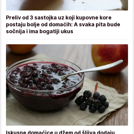
Preliv od 3 sastojka uz koji kupovne kore
postaju bolje od domaćih: A svaka pita bude
sočnija i ima bogatiji ukus
Iskusne domaćice u džem od šljiva dodaju