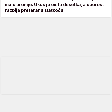
malo aronije: Ukus je čista desetka, a oporost
razbija preteranu slatkoću