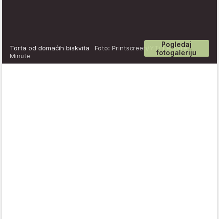
Pogledaj
Torta od domaćih biskvita
Foto: Printscreen/YT/ Leckere
fotogaleriju
Minute