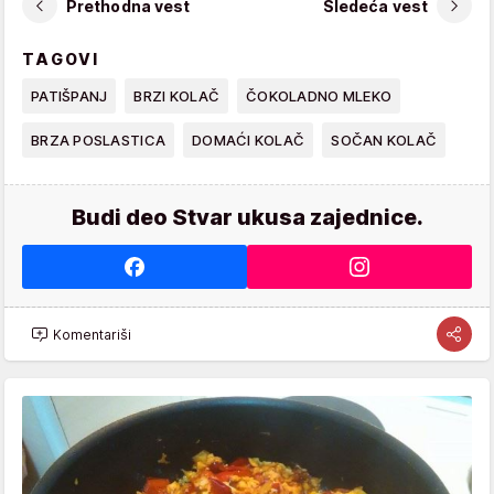
Prethodna vest
Sledeća vest
TAGOVI
PATIŠPANJ
BRZI KOLAČ
ČOKOLADNO MLEKO
BRZA POSLASTICA
DOMAĆI KOLAČ
SOČAN KOLAČ
Budi deo Stvar ukusa zajednice.
Komentariši