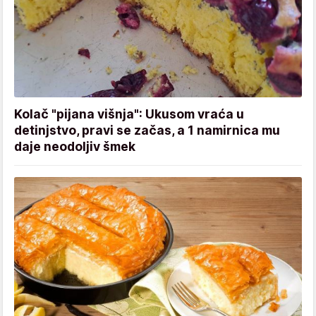
Kolač "pijana višnja": Ukusom vraća u
detinjstvo, pravi se začas, a 1 namirnica mu
daje neodoljiv šmek