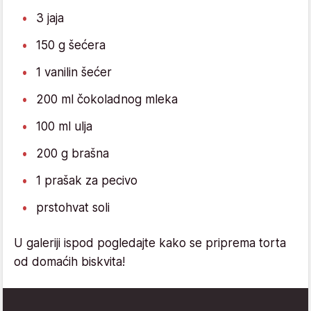
3 jaja
150 g šećera
1 vanilin šećer
200 ml čokoladnog mleka
100 ml ulja
200 g brašna
1 prašak za pecivo
prstohvat soli
U galeriji ispod pogledajte kako se priprema torta
od domaćih biskvita!