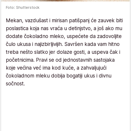
Foto: Shutterstock
Mekan, vazdušast i mirisan patišpanj će zauvek biti
poslastica koja nas vraća u detinjstvo, a još ako mu
dodate čokoladno mleko, uspećete da zadovoljite
čulo ukusa i najizbirljivijih. Savršen kada vam hitno
treba nešto slatko jer dolaze gosti, a uspeva čak i
početnicima. Pravi se od jednostavnih sastojaka
koje većina već ima kod kuće, a zahvaljujući
čokoladnom mleku dobija bogatiji ukus i divnu
sočnost.