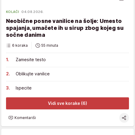
KOLAČI
04.08.2026.
Neobične posne vanilice na šolje: Umesto
spajanja, umačete ih u sirup zbog kojeg su
sočne danima
6 koraka
55 minuta
Zamesite testo
Oblikujte vanilice
Ispecite
Vidi sve korake (6)
Komentariši