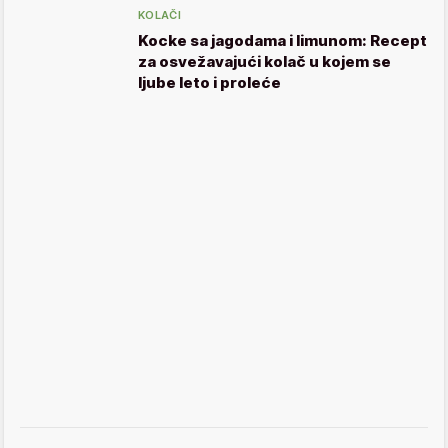
KOLAČI
Kocke sa jagodama i limunom: Recept
za osvežavajući kolač u kojem se
ljube leto i proleće