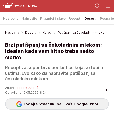
Naslovna
Najnovije
Praznici i slave
Recepti
Deserti
Posna je
Naslovna
Deserti
Kolači
Patišpanj sa čokoladnim mlekom
Brzi patišpanj sa čokoladnim mlekom:
Idealan kada vam hitno treba nešto
slatko
Recept za super brzu poslasticu koja se topi u
ustima. Evo kako da napravite patišpanj sa
čokoladnim mlekom...
Autor:
Teodora Andrić
Objavljeno 15.05.2026. 8:24h
Dodajte Stvar ukusa u vaš Google izbor