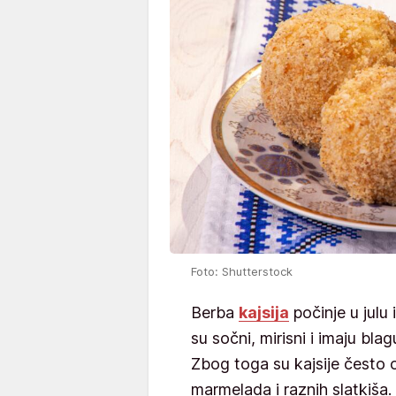
Foto: Shutterstock
Berba
kajsija
počinje u julu 
su sočni, mirisni i imaju bl
Zbog toga su kajsije često 
marmelada i raznih slatkiša