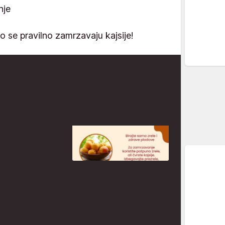
nje
ko se pravilno zamrzavaju kajsije!