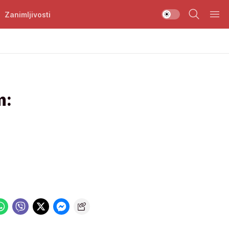
Zanimljivosti
m: