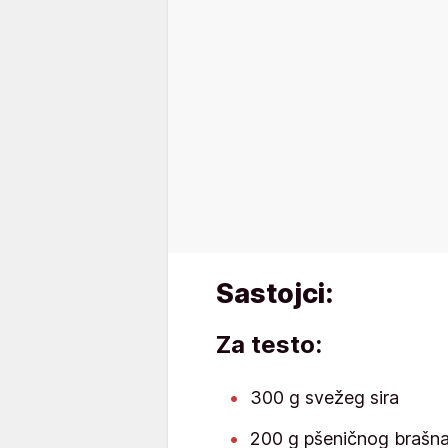
Sastojci:
Za testo:
300 g svežeg sira
200 g pšeničnog brašn