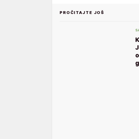
PROČITAJTE JOŠ
S
K
J
o
g