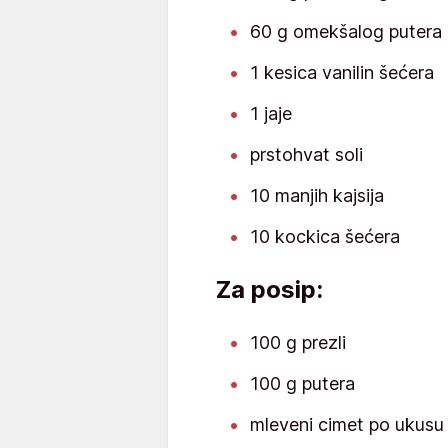
60 g omekšalog putera
1 kesica vanilin šećera
1 jaje
prstohvat soli
10 manjih kajsija
10 kockica šećera
Za posip:
100 g prezli
100 g putera
mleveni cimet po ukusu