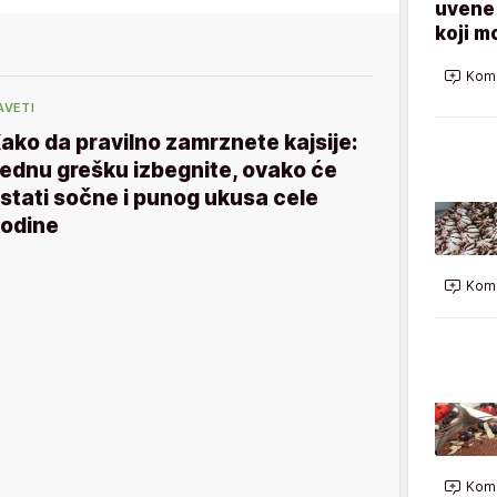
uvene 
koji m
Kome
AVETI
ako da pravilno zamrznete kajsije:
ednu grešku izbegnite, ovako će
stati sočne i punog ukusa cele
odine
Kome
Kome