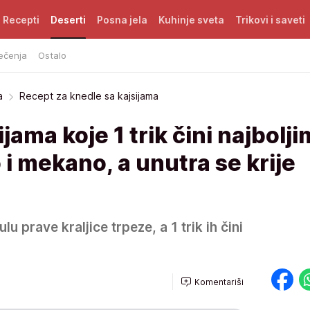
Recepti
Deserti
Posna jela
Kuhinje sveta
Trikovi i saveti
ečenja
Ostalo
a
Recept za knedle sa kajsijama
jama koje 1 trik čini najbolji
 i mekano, a unutra se krije
lu prave kraljice trpeze, a 1 trik ih čini
Komentariši