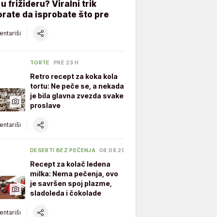
u frižideru? Viralni trik
orate da isprobate što pre
ntariši
TORTE
PRE 23 H
Retro recept za koka kola
tortu: Ne peče se, a nekada
je bila glavna zvezda svake
proslave
ntariši
DESERTI BEZ PEČENJA
08.08.2026.
Recept za kolač ledena
milka: Nema pečenja, ovo
je savršen spoj plazme,
sladoleda i čokolade
ntariši