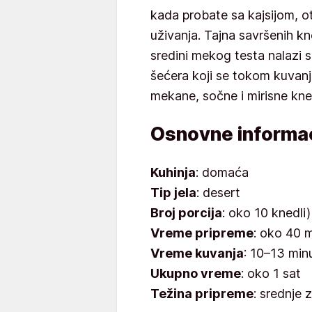
kada probate sa kajsijom, o
uživanja. Tajna savršenih kn
sredini mekog testa nalazi s
šećera koji se tokom kuvanja
mekane, sočne i mirisne kne
Osnovne informac
Kuhinja
: domaća
Tip jela
: desert
Broj porcija
: oko 10 knedli)
Vreme pripreme
: oko 40 
Vreme kuvanja
: 10–13 min
Ukupno vreme
: oko 1 sat
Težina pripreme
: srednje