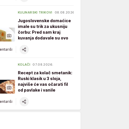
KULINARSKI TRIKOVI
08.08.2026.
Jugoslovenske domaćice
imale su trik za ukusniju
čorbu: Pred sam kraj
kuvanja dodavale su ovo
ntariši
KOLAČI
07.08.2026.
Recept za kolač smetanik:
Ruski klasik u 3 sloja,
najviše će vas očarati fil
od pavlake i vanile
ntariši