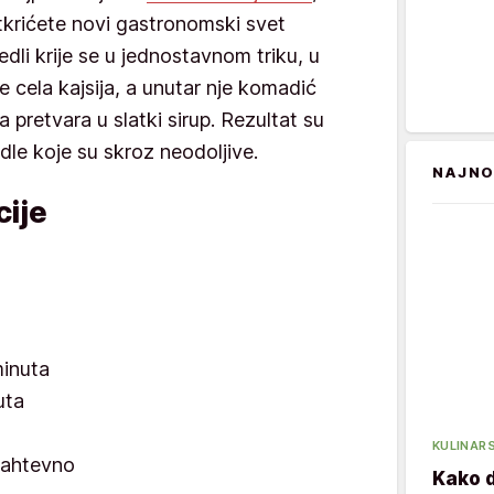
tkrićete novi gastronomski svet
edli krije se u jednostavnom triku, u
e cela kajsija, a unutar nje komadić
 pretvara u slatki sirup. Rezultat su
dle koje su skroz neodoljive.
NAJNO
ije
minuta
uta
KULINARS
 zahtevno
Kako d