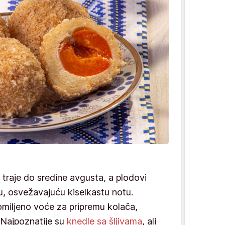
i traje do sredine avgusta, a plodovi
agu, osvežavajuću kiselkastu notu.
omiljeno voće za pripremu kolača,
. Najpoznatije su
knedle sa šljivama
, ali