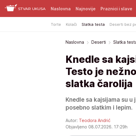
Naslovna
Najnovije
Praznici i slave
Torte
Kolači
Slatka testa
Deserti bez p
Naslovna
Deserti
Slatka test
Knedle sa kajsi
Testo je nežno
slatka čarolija
Knedle sa kajsijama su u ju
posebno slatkim i lepim.
Autor:
Teodora Andrić
Objavljeno 08.07.2026. 17:29h