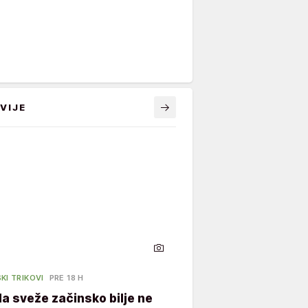
VIJE
KI TRIKOVI
PRE 18 H
a sveže začinsko bilje ne