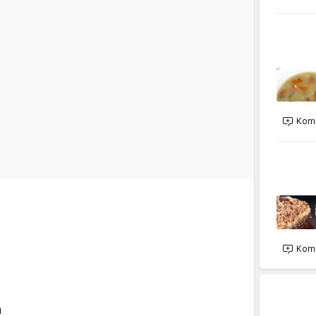
Kome
Kome
a