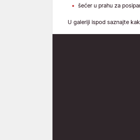
šećer u prahu za posipa
U galeriji ispod saznajte ka