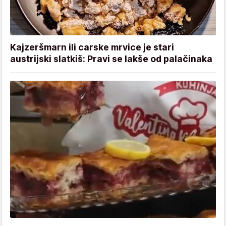
Kajzeršmarn ili carske mrvice je stari
austrijski slatkiš: Pravi se lakše od palačinaka