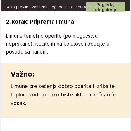
Pogledaj
Kako pravilno zamrznuti jagode
Foto: shutterstock/canva
fotogaleriju
2. korak: Priprema limuna
Limune temeljno operite (po mogućstvu
neprskane), isecite ih na kolutove i dodajte u
posudu sa nanom.
Važno:
Limune pre sečenja dobro operite i izribajte
toplom vodom kako biste uklonili nečistoće i
vosak.