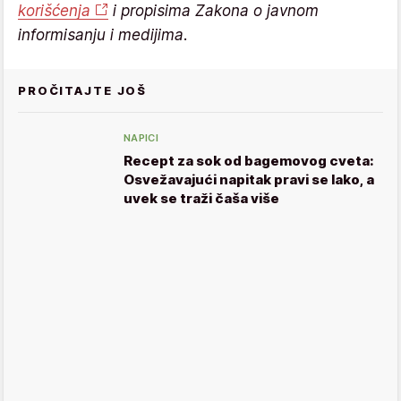
korišćenja
i propisima Zakona o javnom
informisanju i medijima.
PROČITAJTE JOŠ
NAPICI
Recept za sok od bagemovog cveta:
Osvežavajući napitak pravi se lako, a
uvek se traži čaša više