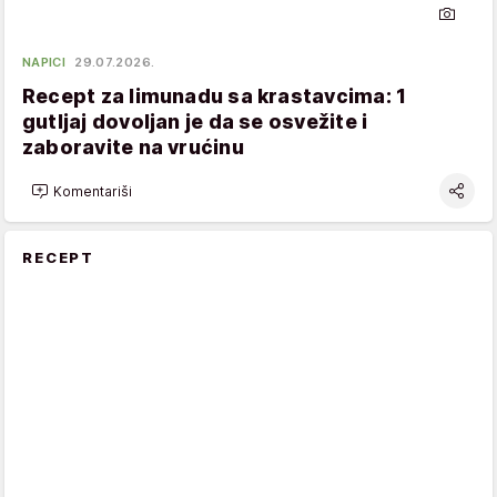
NAPICI
29.07.2026.
Recept za limunadu sa krastavcima: 1
gutljaj dovoljan je da se osvežite i
zaboravite na vrućinu
Komentariši
RECEPT