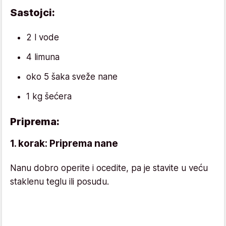
Sastojci:
2 l vode
4 limuna
oko 5 šaka sveže nane
1 kg šećera
Priprema:
1. korak: Priprema nane
Nanu dobro operite i ocedite, pa je stavite u veću
staklenu teglu ili posudu.