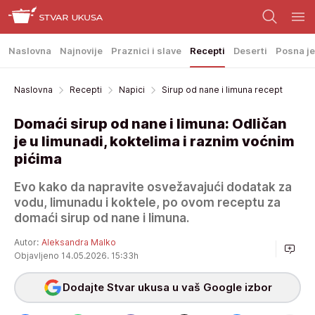
Naslovna
Najnovije
Praznici i slave
Recepti
Deserti
Posna je
Naslovna
Recepti
Napici
Sirup od nane i limuna recept
Domaći sirup od nane i limuna: Odličan
je u limunadi, koktelima i raznim voćnim
pićima
Evo kako da napravite osvežavajući dodatak za
vodu, limunadu i koktele, po ovom receptu za
domaći sirup od nane i limuna.
Autor:
Aleksandra Malko
Objavljeno 14.05.2026. 15:33h
Dodajte Stvar ukusa u vaš Google izbor