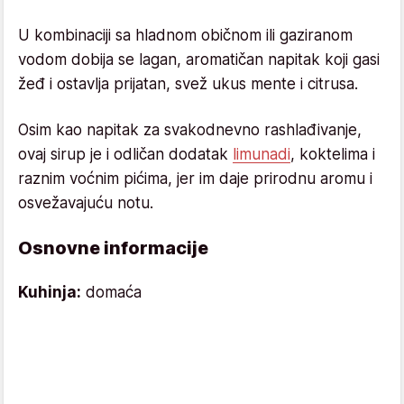
U kombinaciji sa hladnom običnom ili gaziranom
vodom dobija se lagan, aromatičan napitak koji gasi
žeđ i ostavlja prijatan, svež ukus mente i citrusa.
Osim kao napitak za svakodnevno rashlađivanje,
ovaj sirup je i odličan dodatak
limunadi
, koktelima i
raznim voćnim pićima, jer im daje prirodnu aromu i
osvežavajuću notu.
Osnovne informacije
Kuhinja:
domaća