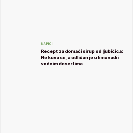
NAPICI
Recept za domaći sirup od ljubičica:
Ne kuva se, a odličan je u limunadi i
voćnim desertima