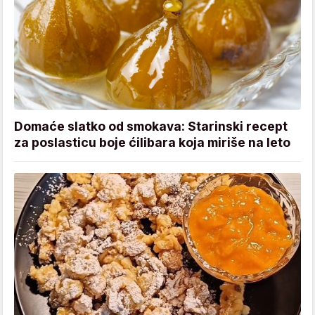
Domaće slatko od smokava: Starinski recept
za poslasticu boje ćilibara koja miriše na leto