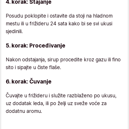
4. korak: Stajanje
Posudu poklopite i ostavite da stoji na hladnom
mestu ili u frižideru 24 sata kako bi se svi ukusi
sjedinili.
5. korak: Proceđivanje
Nakon odstajanja, sirup procedite kroz gazu ili fino
sito i sipajte u čiste flaše.
6. korak: Čuvanje
Čuvajte u frižideru i služite razblaženo po ukusu,
uz dodatak leda, ili po želji uz sveže voće za
dodatnu aromu.