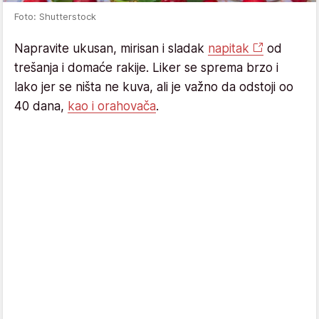
Foto: Shutterstock
Napravite ukusan, mirisan i sladak
napitak
od
trešanja i domaće rakije. Liker se sprema brzo i
lako jer se ništa ne kuva, ali je važno da odstoji oo
40 dana,
kao i orahovača
.