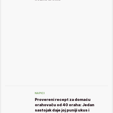
NAPICI
Provereni recept za domaću
orahovaču od 40 oraha: Jedan
sastojak daje joj puniji ukus i