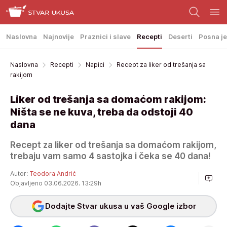
Naslovna
Najnovije
Praznici i slave
Recepti
Deserti
Posna je
Naslovna
Recepti
Napici
Recept za liker od trešanja sa
rakijom
Liker od trešanja sa domaćom rakijom:
Ništa se ne kuva, treba da odstoji 40
dana
Recept za liker od trešanja sa domaćom rakijom,
trebaju vam samo 4 sastojka i čeka se 40 dana!
Autor:
Teodora Andrić
Objavljeno 03.06.2026. 13:29h
Dodajte Stvar ukusa u vaš Google izbor