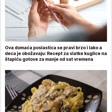
Ova domaća poslastica se pravi brzo i lako a
deca je obožavaju: Recept za slatke kuglice na
štapiću gotove za manje od sat vremena