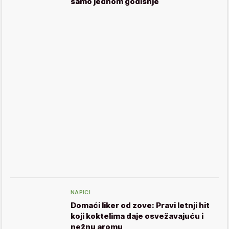
samo jednom godišnje
NAPICI
Domaći liker od zove: Pravi letnji hit
koji koktelima daje osvežavajuću i
nežnu aromu