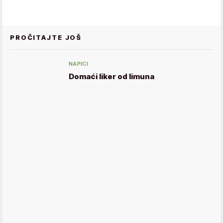
PROČITAJTE JOŠ
NAPICI
Domaći liker od limuna