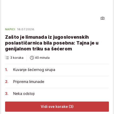
NAPICI
16.07.2026.
Zašto je limunada iz jugoslovenskih
poslastičarnica bila posebna: Tajna je u
genijalnom triku sa šećerom
3 koraka
40 minuta
Kuvanje šećernog sirupa
Priprema limunade
Neka odstoji
Vidi sve korake (3)