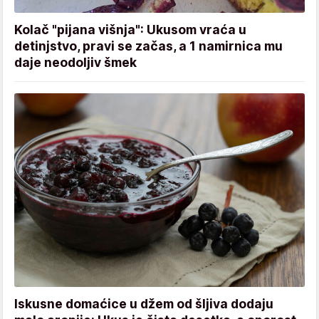
Kolač "pijana višnja": Ukusom vraća u
detinjstvo, pravi se začas, a 1 namirnica mu
daje neodoljiv šmek
Iskusne domaćice u džem od šljiva dodaju