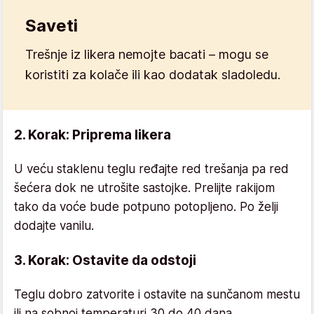
Saveti
Trešnje iz likera nemojte bacati – mogu se
koristiti za kolače ili kao dodatak sladoledu.
2. Korak: Priprema likera
U veću staklenu teglu ređajte red trešanja pa red
šećera dok ne utrošite sastojke. Prelijte rakijom
tako da voće bude potpuno potopljeno. Po želji
dodajte vanilu.
3. Korak: Ostavite da odstoji
Teglu dobro zatvorite i ostavite na sunčanom mestu
ili na sobnoj temperaturi 30 do 40 dana.