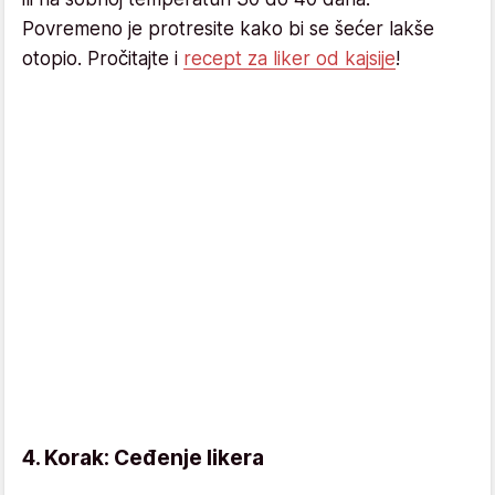
Povremeno je protresite kako bi se šećer lakše
otopio. Pročitajte i
recept za liker od kajsije
!
4. Korak: Ceđenje likera