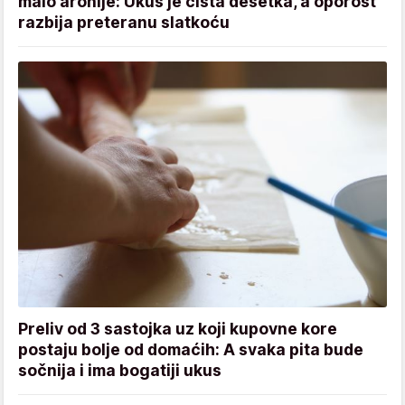
malo aronije: Ukus je čista desetka, a oporost
razbija preteranu slatkoću
Preliv od 3 sastojka uz koji kupovne kore
postaju bolje od domaćih: A svaka pita bude
sočnija i ima bogatiji ukus