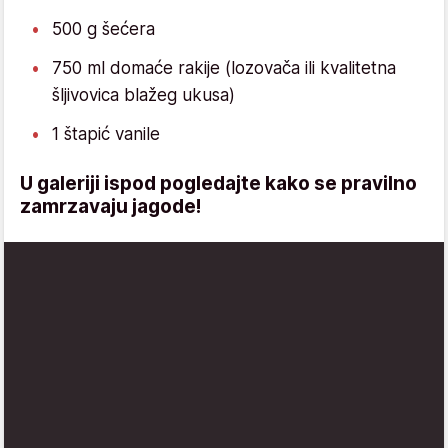
500 g šećera
750 ml domaće rakije (lozovača ili kvalitetna
šljivovica blažeg ukusa)
1 štapić vanile
U galeriji ispod pogledajte kako se pravilno
zamrzavaju jagode!