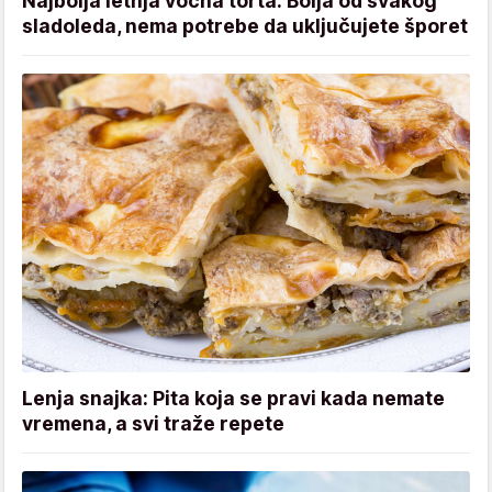
Najbolja letnja voćna torta: Bolja od svakog
sladoleda, nema potrebe da uključujete šporet
Lenja snajka: Pita koja se pravi kada nemate
vremena, a svi traže repete