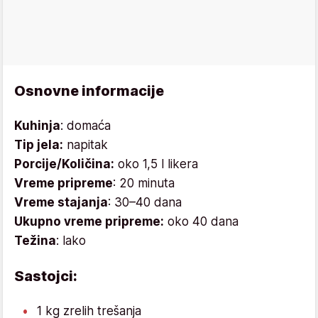
Osnovne informacije
Kuhinja
: domaća
Tip jela:
napitak
Porcije/Količina:
oko 1,5 l likera
Vreme pripreme
: 20 minuta
Vreme stajanja
: 30–40 dana
Ukupno vreme pripreme:
oko 40 dana
Težina
: lako
Sastojci:
1 kg zrelih trešanja