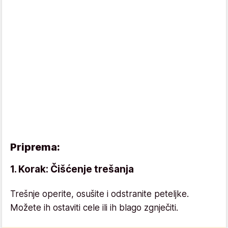
Priprema:
1. Korak: Čišćenje trešanja
Trešnje operite, osušite i odstranite peteljke.
Možete ih ostaviti cele ili ih blago zgnječiti.