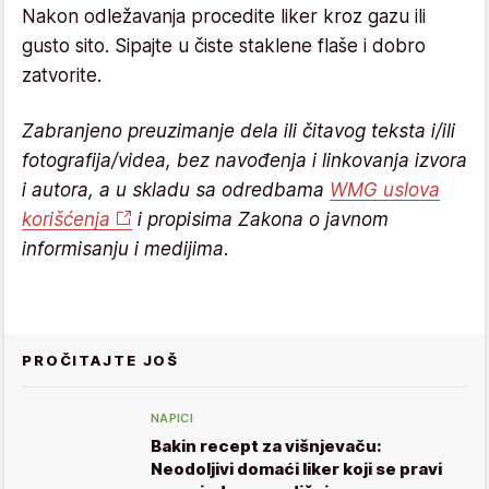
Nakon odležavanja procedite liker kroz gazu ili
gusto sito. Sipajte u čiste staklene flaše i dobro
zatvorite.
Zabranjeno preuzimanje dela ili čitavog teksta i/ili
fotografija/videa, bez navođenja i linkovanja izvora
i autora, a u skladu sa odredbama
WMG uslova
korišćenja
i propisima Zakona o javnom
informisanju i medijima.
PROČITAJTE JOŠ
NAPICI
Bakin recept za višnjevaču:
Neodoljivi domaći liker koji se pravi