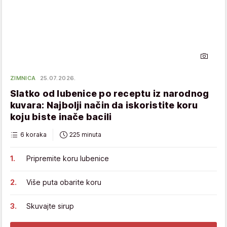
ZIMNICA
25.07.2026.
Slatko od lubenice po receptu iz narodnog
kuvara: Najbolji način da iskoristite koru
koju biste inače bacili
6 koraka
225 minuta
Pripremite koru lubenice
Više puta obarite koru
Skuvajte sirup