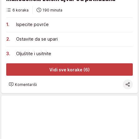
6 koraka
190 minuta
Ispecite povrće
Ostavite da se upari
Oljuštite i usitnite
Vidi sve korake (6)
Komentariši