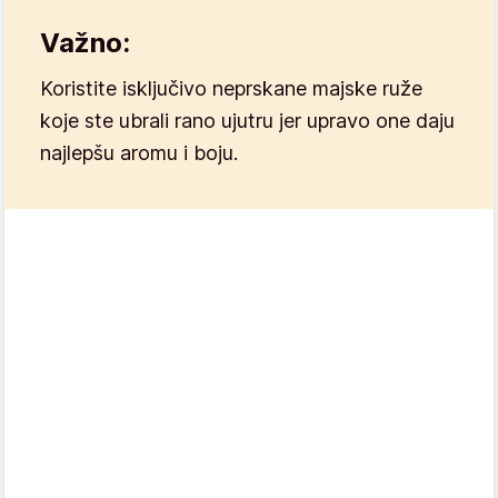
Važno:
Koristite isključivo neprskane majske ruže
koje ste ubrali rano ujutru jer upravo one daju
najlepšu aromu i boju.