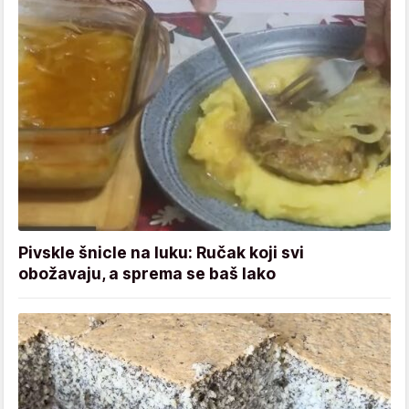
Pivskle šnicle na luku: Ručak koji svi
obožavaju, a sprema se baš lako