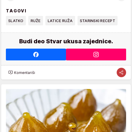
TAGOVI
SLATKO
RUŽE
LATICE RUŽA
STARINSKI RECEPT
Budi deo Stvar ukusa zajednice.
Komentariši