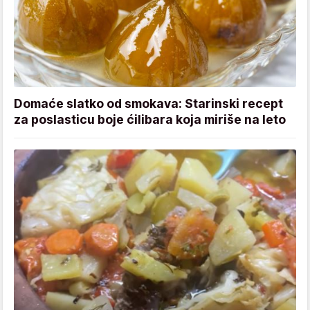
Domaće slatko od smokava: Starinski recept
za poslasticu boje ćilibara koja miriše na leto