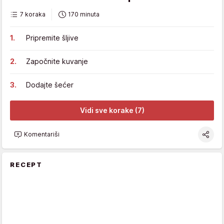
7 koraka
170 minuta
Pripremite šljive
Započnite kuvanje
Dodajte šećer
Vidi sve korake (7)
Komentariši
RECEPT