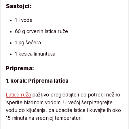
Sastojci:
1 l vode
60 g crvenih latica ruže
1 kg šećera
1 kesica limuntusa
Priprema:
1. korak: Priprema latica
Latice ruža
pažljivo pregledajte i po potrebi nežno
isperite hladnom vodom. U većoj šerpi zagrejte
vodu do ključanja, pa ubacite latice i kuvajte ih oko
15 minuta na srednjoj temperaturi.