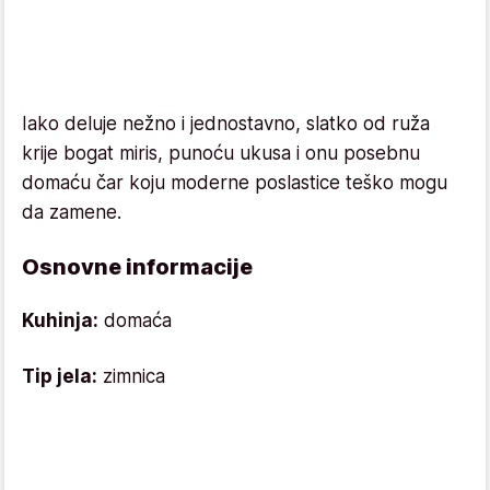
Iako deluje nežno i jednostavno, slatko od ruža
krije bogat miris, punoću ukusa i onu posebnu
domaću čar koju moderne poslastice teško mogu
da zamene.
Osnovne informacije
Kuhinja:
domaća
Tip jela:
zimnica