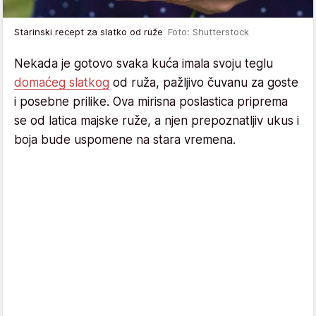
Starinski recept za slatko od ruže
Foto: Shutterstock
Nekada je gotovo svaka kuća imala svoju teglu
domaćeg slatkog
od ruža, pažljivo čuvanu za goste
i posebne prilike. Ova mirisna poslastica priprema
se od latica majske ruže, a njen prepoznatljiv ukus i
boja bude uspomene na stara vremena.