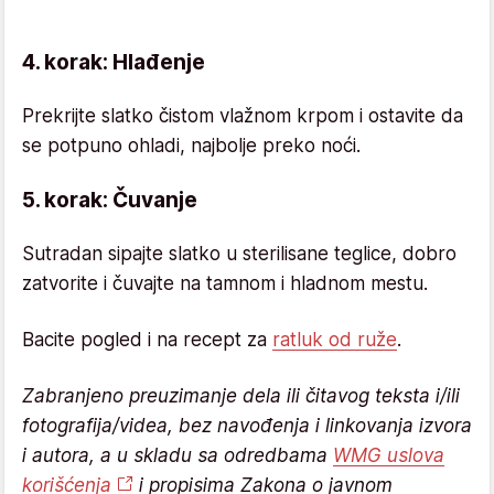
4. korak: Hlađenje
Prekrijte slatko čistom vlažnom krpom i ostavite da
se potpuno ohladi, najbolje preko noći.
5. korak: Čuvanje
Sutradan sipajte slatko u sterilisane teglice, dobro
zatvorite i čuvajte na tamnom i hladnom mestu.
Bacite pogled i na recept za
ratluk od ruže
.
Zabranjeno preuzimanje dela ili čitavog teksta i/ili
fotografija/videa, bez navođenja i linkovanja izvora
i autora, a u skladu sa odredbama
WMG uslova
korišćenja
i propisima Zakona o javnom