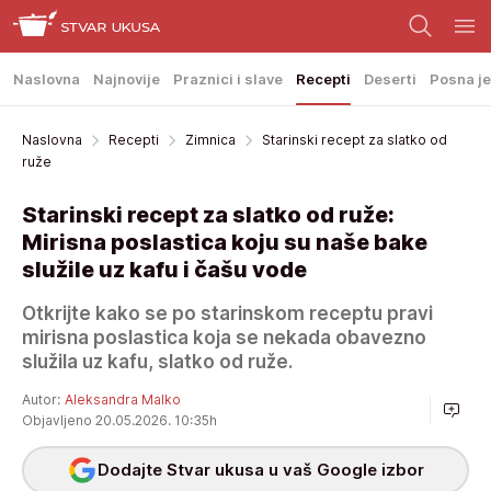
Naslovna
Najnovije
Praznici i slave
Recepti
Deserti
Posna je
Naslovna
Recepti
Zimnica
Starinski recept za slatko od
ruže
Starinski recept za slatko od ruže:
Mirisna poslastica koju su naše bake
služile uz kafu i čašu vode
Otkrijte kako se po starinskom receptu pravi
mirisna poslastica koja se nekada obavezno
služila uz kafu, slatko od ruže.
Autor:
Aleksandra Malko
Objavljeno 20.05.2026. 10:35h
Dodajte Stvar ukusa u vaš Google izbor