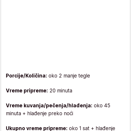
Porcije/Količina:
oko 2 manje tegle
Vreme pripreme:
20 minuta
Vreme kuvanja/pečenja/hlađenja:
oko 45
minuta + hlađenje preko noći
Ukupno vreme pripreme:
oko 1 sat + hlađenje