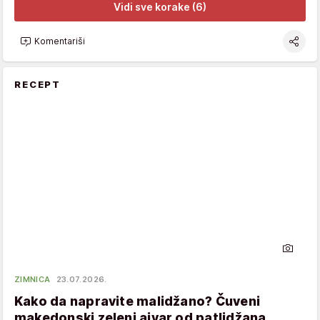
Vidi sve korake (6)
Komentariši
RECEPT
ZIMNICA
23.07.2026.
Kako da napravite malidžano? Čuveni
makedonski zeleni ajvar od patlidžana