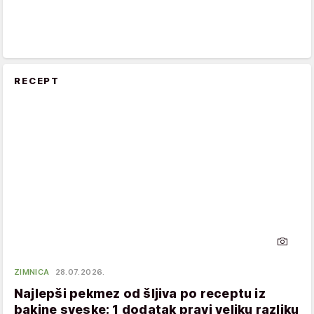
RECEPT
ZIMNICA
28.07.2026.
Najlepši pekmez od šljiva po receptu iz
bakine sveske: 1 dodatak pravi veliku razliku