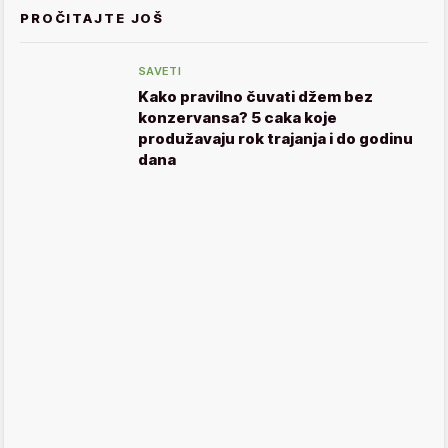
PROČITAJTE JOŠ
SAVETI
Kako pravilno čuvati džem bez
konzervansa? 5 caka koje
produžavaju rok trajanja i do godinu
dana