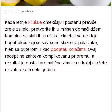
Foto: Shutterstock
Kada letnje
kruške
omekšaju i postanu previše
zrele za jelo, pretvorite ih u mirisan domaći džem.
Kombinacija slatkih krušaka, cimeta i vanile daje
bogat ukus koji se savršeno slaže uz palačinke,
hleb sa puterom ili kao
dodatak kolačima
. Ovaj
recept ne zahteva komplikovanu pripremu, a
rezultat je gusta i aromatična zimnica u kojoj možete
uživati tokom cele godine.