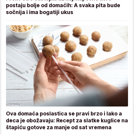
postaju bolje od domaćih: A svaka pita bude
sočnija i ima bogatiji ukus
Ova domaća poslastica se pravi brzo i lako a
deca je obožavaju: Recept za slatke kuglice na
štapiću gotove za manje od sat vremena