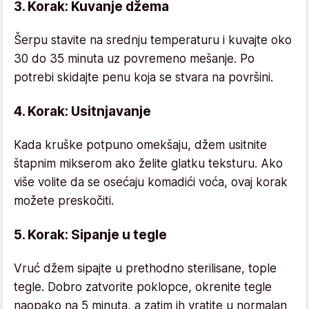
3. Korak: Kuvanje džema
Šerpu stavite na srednju temperaturu i kuvajte oko
30 do 35 minuta uz povremeno mešanje. Po
potrebi skidajte penu koja se stvara na površini.
4. Korak: Usitnjavanje
Kada kruške potpuno omekšaju, džem usitnite
štapnim mikserom ako želite glatku teksturu. Ako
više volite da se osećaju komadići voća, ovaj korak
možete preskočiti.
5. Korak: Sipanje u tegle
Vruć džem sipajte u prethodno sterilisane, tople
tegle. Dobro zatvorite poklopce, okrenite tegle
naopako na 5 minuta, a zatim ih vratite u normalan