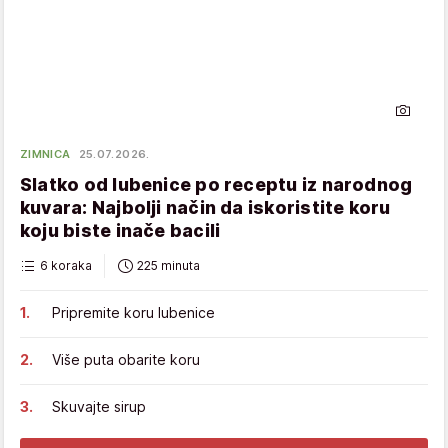
ZIMNICA
25.07.2026.
Slatko od lubenice po receptu iz narodnog
kuvara: Najbolji način da iskoristite koru
koju biste inače bacili
6 koraka
225 minuta
Pripremite koru lubenice
Više puta obarite koru
Skuvajte sirup