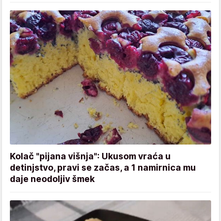
Kolač "pijana višnja": Ukusom vraća u
detinjstvo, pravi se začas, a 1 namirnica mu
daje neodoljiv šmek