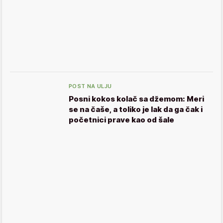
POST NA ULJU
Posni kokos kolač sa džemom: Meri
se na čaše, a toliko je lak da ga čak i
početnici prave kao od šale