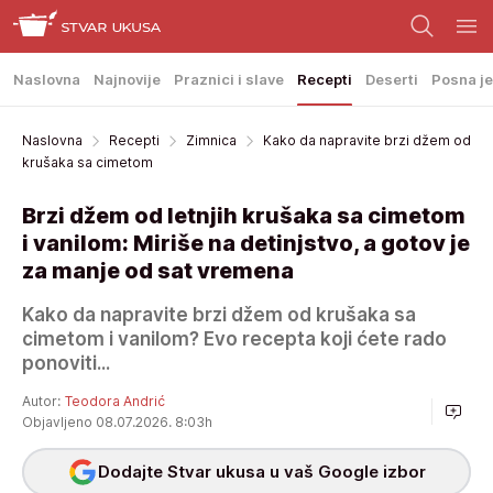
Naslovna
Najnovije
Praznici i slave
Recepti
Deserti
Posna je
Naslovna
Recepti
Zimnica
Kako da napravite brzi džem od
krušaka sa cimetom
Brzi džem od letnjih krušaka sa cimetom
i vanilom: Miriše na detinjstvo, a gotov je
za manje od sat vremena
Kako da napravite brzi džem od krušaka sa
cimetom i vanilom? Evo recepta koji ćete rado
ponoviti...
Autor:
Teodora Andrić
Objavljeno 08.07.2026. 8:03h
Dodajte Stvar ukusa u vaš Google izbor