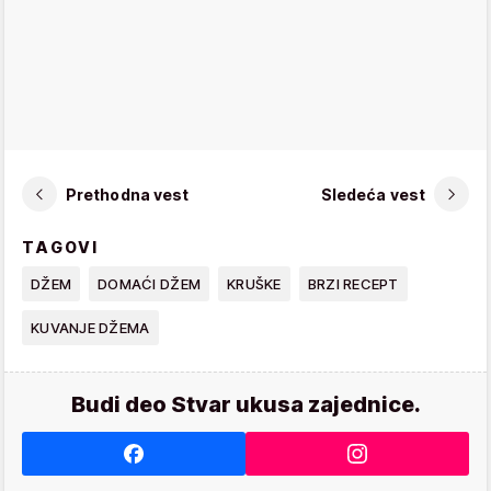
Prethodna vest
Sledeća vest
TAGOVI
DŽEM
DOMAĆI DŽEM
KRUŠKE
BRZI RECEPT
KUVANJE DŽEMA
Budi deo Stvar ukusa zajednice.