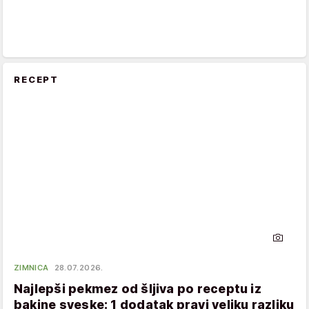
RECEPT
ZIMNICA
28.07.2026.
Najlepši pekmez od šljiva po receptu iz
bakine sveske: 1 dodatak pravi veliku razliku