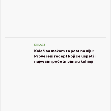
KOLAČI
Kolač sa makom za post na ulju:
Provereni recept koji će uspeti i
najvećim početnicima u kuhinji