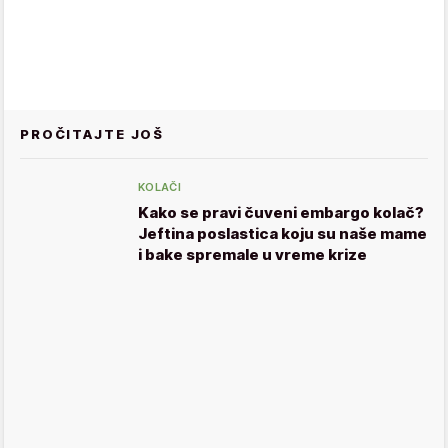
PROČITAJTE JOŠ
KOLAČI
Kako se pravi čuveni embargo kolač?
Jeftina poslastica koju su naše mame
i bake spremale u vreme krize