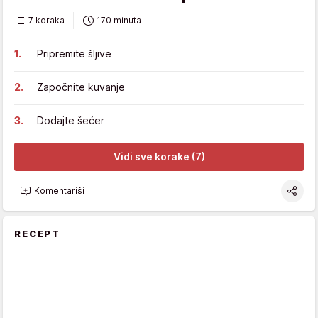
7 koraka
170 minuta
Pripremite šljive
Započnite kuvanje
Dodajte šećer
Vidi sve korake (7)
Komentariši
RECEPT