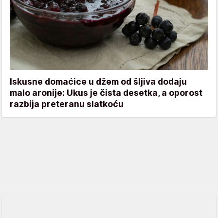
Iskusne domaćice u džem od šljiva dodaju
malo aronije: Ukus je čista desetka, a oporost
razbija preteranu slatkoću