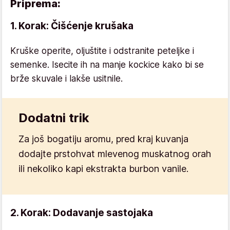
Priprema:
1. Korak: Čišćenje krušaka
Kruške operite, oljuštite i odstranite peteljke i
semenke. Isecite ih na manje kockice kako bi se
brže skuvale i lakše usitnile.
Dodatni trik
Za još bogatiju aromu, pred kraj kuvanja
dodajte prstohvat mlevenog muskatnog orah
ili nekoliko kapi ekstrakta burbon vanile.
2. Korak: Dodavanje sastojaka