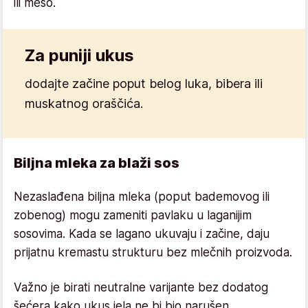
ili meso.
Za puniji ukus
dodajte začine poput belog luka, bibera ili
muskatnog oraščića.
Biljna mleka za blaži sos
Nezaslađena biljna mleka (poput bademovog ili
zobenog) mogu zameniti pavlaku u laganijim
sosovima. Kada se lagano ukuvaju i začine, daju
prijatnu kremastu strukturu bez mlečnih proizvoda.
Važno je birati neutralne varijante bez dodatog
šećera kako ukus jela ne bi bio narušen.