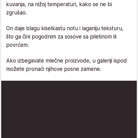
kuvanja, na nižoj temperaturi, kako se ne bi
zgrušao.
On daje blagu kiselkastu notu i laganiju teksturu,
što ga čini pogodnim za sosove sa piletinom ili
povrćem.
Ako izbegavate mlečne proizvode, u galeriji ispod
možete pronaći njihove posne zamene.