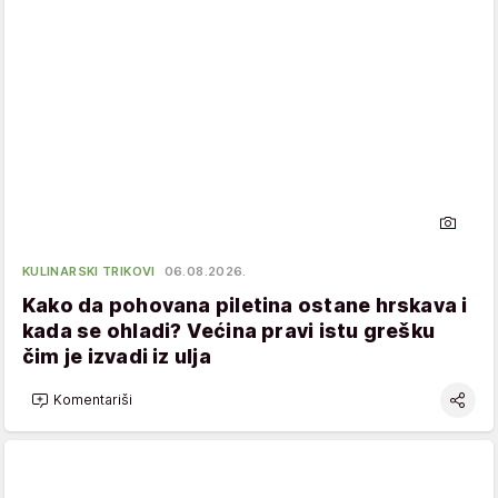
KULINARSKI TRIKOVI
06.08.2026.
Kako da pohovana piletina ostane hrskava i
kada se ohladi? Većina pravi istu grešku
čim je izvadi iz ulja
Komentariši