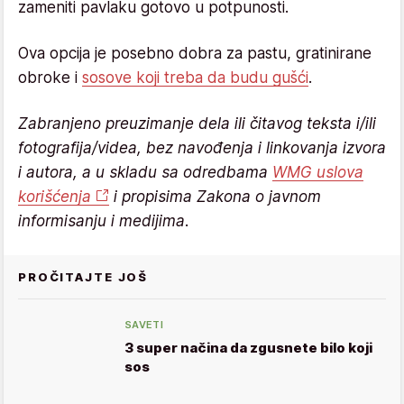
zameniti pavlaku gotovo u potpunosti.
Ova opcija je posebno dobra za pastu, gratinirane
obroke i
sosove koji treba da budu gušći
.
Zabranjeno preuzimanje dela ili čitavog teksta i/ili
fotografija/videa, bez navođenja i linkovanja izvora
i autora, a u skladu sa odredbama
WMG uslova
korišćenja
i propisima Zakona o javnom
informisanju i medijima.
PROČITAJTE JOŠ
SAVETI
3 super načina da zgusnete bilo koji
sos