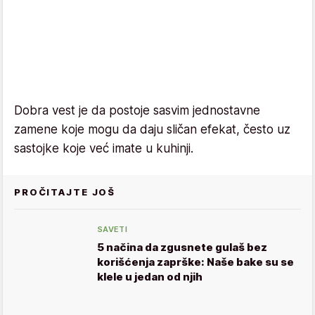
Dobra vest je da postoje sasvim jednostavne
zamene koje mogu da daju sličan efekat, često uz
sastojke koje već imate u kuhinji.
PROČITAJTE JOŠ
SAVETI
5 načina da zgusnete gulaš bez
korišćenja zaprške: Naše bake su se
klele u jedan od njih