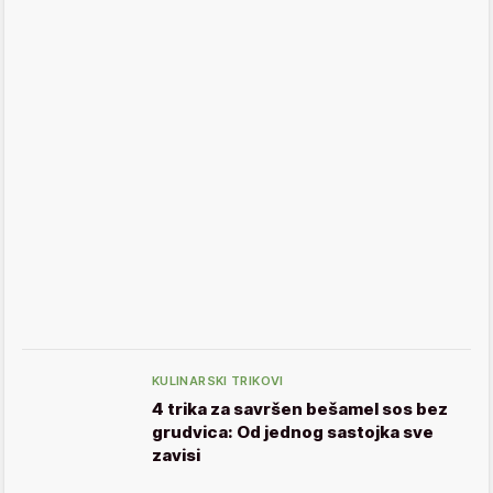
KULINARSKI TRIKOVI
4 trika za savršen bešamel sos bez
grudvica: Od jednog sastojka sve
zavisi