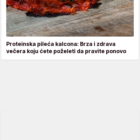
Proteinska pileća kalcona: Brza i zdrava
večera koju ćete poželeti da pravite ponovo