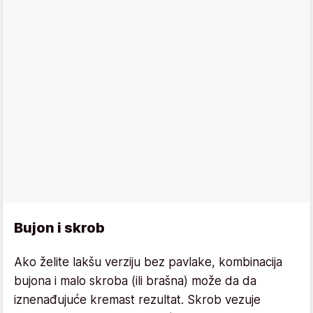
Bujon i skrob
Ako želite lakšu verziju bez pavlake, kombinacija
bujona i malo skroba (ili brašna) može da da
iznenađujuće kremast rezultat. Skrob vezuje