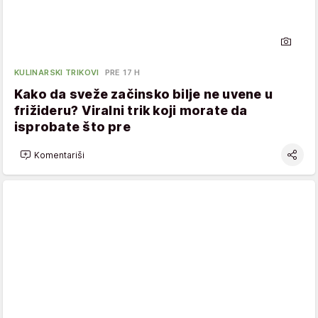
KULINARSKI TRIKOVI
PRE 17 H
Kako da sveže začinsko bilje ne uvene u
frižideru? Viralni trik koji morate da
isprobate što pre
Komentariši