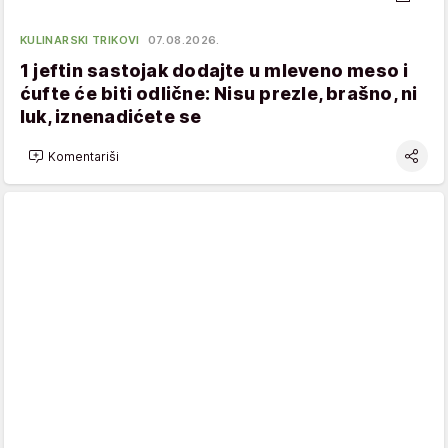
KULINARSKI TRIKOVI
07.08.2026.
1 jeftin sastojak dodajte u mleveno meso i
ćufte će biti odlične: Nisu prezle, brašno, ni
luk, iznenadićete se
Komentariši