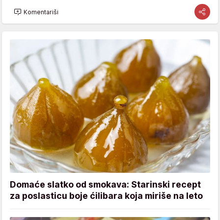
Komentariši
Domaće slatko od smokava: Starinski recept
za poslasticu boje ćilibara koja miriše na leto