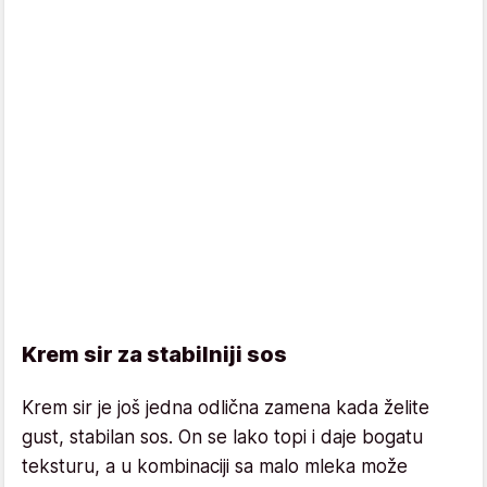
Krem sir za stabilniji sos
Krem sir je još jedna odlična zamena kada želite
gust, stabilan sos. On se lako topi i daje bogatu
teksturu, a u kombinaciji sa malo mleka može