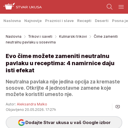
Naslovna
Najnovije
Praznici i slave
Recepti
Deserti
Posna je
Naslovna
Trikovi i saveti
Kulinarski trikovi
Čime zameniti
neutralnu pavlaku u sosevima
Evo čime možete zameniti neutralnu
pavlaku u receptima: 4 namirnice daju
isti efekat
Neutralna pavlaka nije jedina opcija za kremaste
sosove. Otkrijte 4 jednostavne zamene koje
možete koristiti umesto nje.
Autor:
Aleksandra Malko
Objavljeno 20.05.2026. 17:27h
Dodajte Stvar ukusa u vaš Google izbor