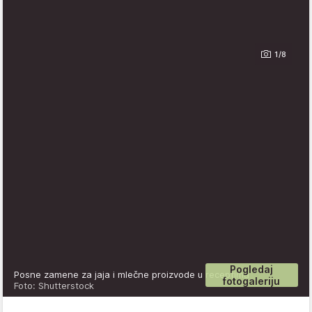
1/8
Pogledaj
Posne zamene za jaja i mlečne proizvode u receptima
fotogaleriju
Foto: Shutterstock