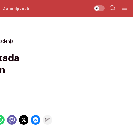
Zanimljivosti
lađenja
kada
on