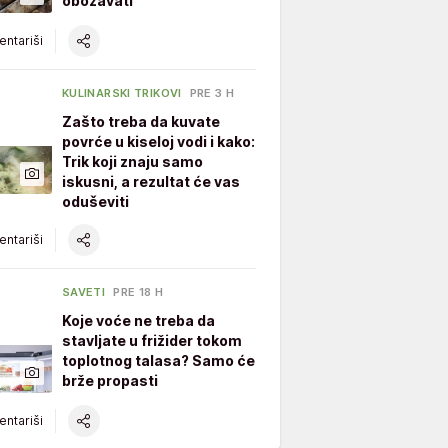
obožavati
ntariši
KULINARSKI TRIKOVI
PRE 3 H
Zašto treba da kuvate
povrće u kiseloj vodi i kako:
Trik koji znaju samo
iskusni, a rezultat će vas
oduševiti
ntariši
SAVETI
PRE 18 H
Koje voće ne treba da
stavljate u frižider tokom
toplotnog talasa? Samo će
brže propasti
ntariši