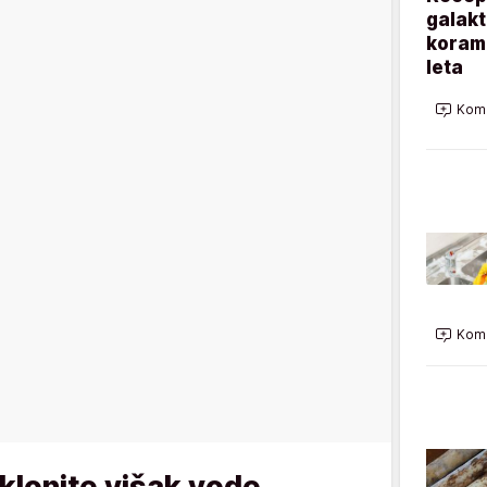
galakt
korama
leta
Kome
Kome
uklonite višak vode