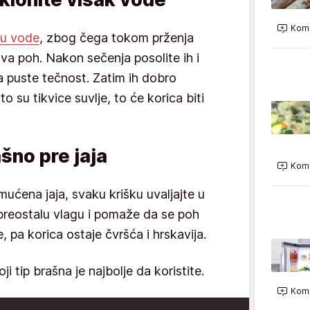
Kome
nu vode
, zbog čega tokom prženja
va poh. Nakon sečenja posolite ih i
 puste tečnost. Zatim ih dobro
o su tikvice suvlje, to će korica biti
šno pre jaja
Kome
ućena jaja, svaku krišku uvaljajte u
 preostalu vlagu i pomaže da se poh
, pa korica ostaje čvršća i hrskavija.
ji tip brašna je najbolje da koristite.
Kome