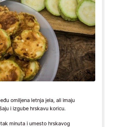
u omiljena letnja jela, ali imaju
aju i izgube hrskavu koricu.
etak minuta i umesto hrskavog