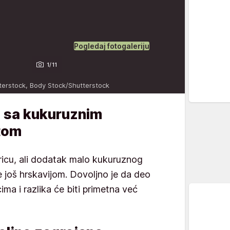
Pogledaj fotogaleriju
1/11
terstock, Body Stock/Shutterstock
 sa kukuruznim
ntom
oricu, ali dodatak malo kukuruznog
 je još hrskavijom. Dovoljno je da deo
ima i razlika će biti primetna već