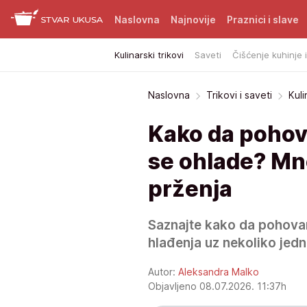
Naslovna
Najnovije
Praznici i slave
Kulinarski trikovi
Saveti
Čišćenje kuhinje 
Naslovna
Trikovi i saveti
Kuli
Kako da pohov
se ohlade? Mn
prženja
Saznajte kako da pohovan
hlađenja uz nekoliko jed
Autor:
Aleksandra Malko
Objavljeno 08.07.2026. 11:37h