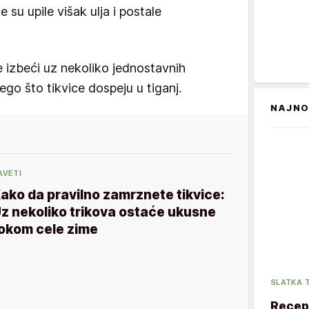
e su upile višak ulja i postale
 izbeći uz nekoliko jednostavnih
nego što tikvice dospeju u tiganj.
NAJNO
AVETI
ako da pravilno zamrznete tikvice:
z nekoliko trikova ostaće ukusne
okom cele zime
SLATKA 
Recept