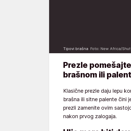
Tipovi brašna
Foto: New Africa/Shut
Prezle pomešajte
brašnom ili pale
Klasične prezle daju lepu k
brašna ili sitne palente čini
prezli zamenite ovim sastojc
nakon prvog zalogaja.