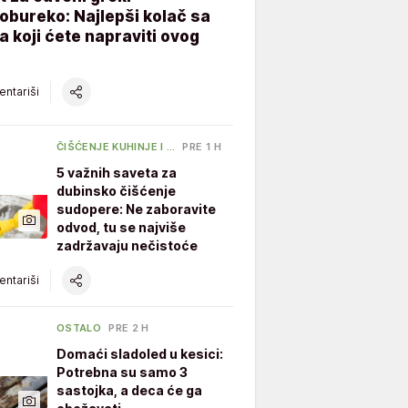
obureko: Najlepši kolač sa
 koji ćete napraviti ovog
ntariši
ČIŠĆENJE KUHINJE I …
PRE 1 H
5 važnih saveta za
dubinsko čišćenje
sudopere: Ne zaboravite
odvod, tu se najviše
zadržavaju nečistoće
ntariši
OSTALO
PRE 2 H
Domaći sladoled u kesici:
Potrebna su samo 3
sastojka, a deca će ga