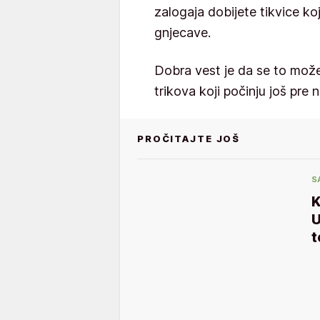
zalogaja dobijete tikvice koj
gnjecave.
Dobra vest je da se to može
trikova koji počinju još pre 
PROČITAJTE JOŠ
S
K
U
t