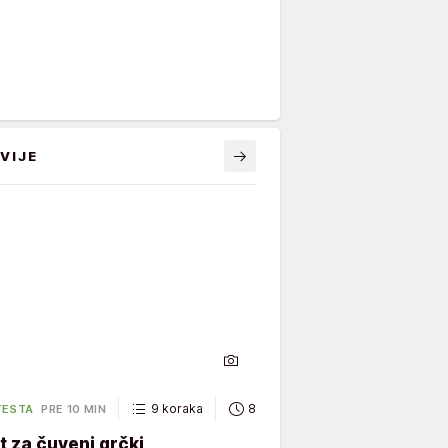
VIJE
9 koraka
85 minuta
TESTA
PRE 10 MIN
 za čuveni grčki