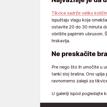
Tikvice sadrže veliku količi
ispuštaju vlagu koja omekša
ostavite 20 do 30 minuta da
obrišite papirnim ubrusom. Št
hrskavija.
Ne preskačite bra
Pre nego što ih umočite u um
tanki sloj brašna. Ono upija
ravnomerno zalepi za tikvice
U galeriji ispod pogledajte ko