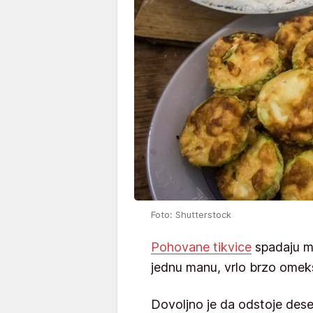
Foto: Shutterstock
Pohovane tikvice
spadaju međ
jednu manu, vrlo brzo omekš
Dovoljno je da odstoje des