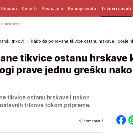
Recepti
Deserti
Posna jela
Kuhinje sveta
Trikovi i saveti
i namirnica
narski trikovi
Kako da pohovane tikvice ostanu hrskave i posle h
ane tikvice ostanu hrskave 
ogi prave jednu grešku nak
e tikvice ostanu hrskave i nakon
nostavnih trikova tokom pripreme.
Komentariši