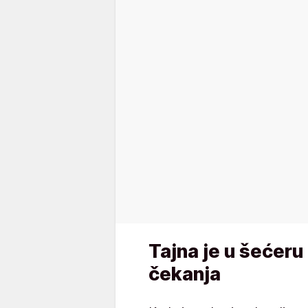
Tajna je u šećeru 
čekanja