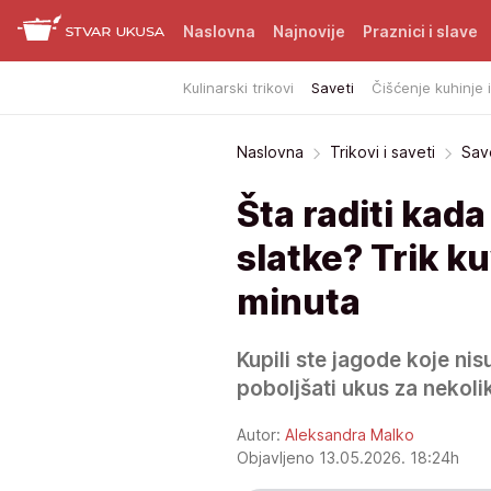
Naslovna
Najnovije
Praznici i slave
Kulinarski trikovi
Saveti
Čišćenje kuhinje 
Naslovna
Trikovi i saveti
Sav
Šta raditi kad
slatke? Trik k
minuta
Kupili ste jagode koje nisu
poboljšati ukus za nekoli
Autor:
Aleksandra Malko
Objavljeno 13.05.2026. 18:24h