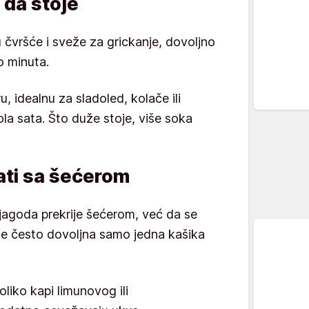
 da stoje
 čvršće i sveže za grickanje, dovoljno
o minuta.
, idealnu za sladoled, kolače ili
ola sata. Što duže stoje, više soka
ati sa šećerom
s jagoda prekrije šećerom, već da se
je često dovoljna samo jedna kašika
oliko kapi limunovog ili