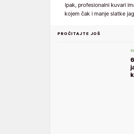
Ipak, profesionalni kuvari im
kojem čak i manje slatke ja
PROČITAJTE JOŠ
S
6
j
k