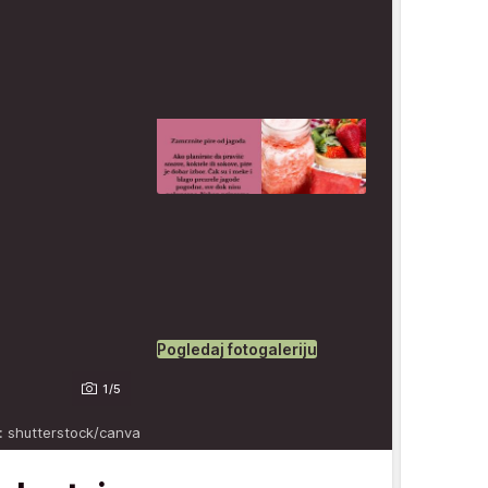
Pogledaj fotogaleriju
1/5
: shutterstock/canva