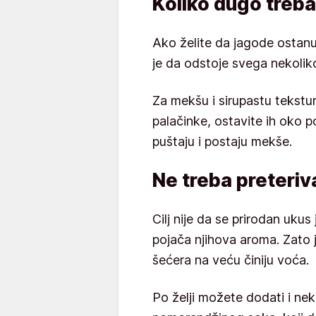
Koliko dugo treba
Ako želite da jagode ostanu
je da odstoje svega nekolik
Za mekšu i sirupastu teksturu
palačinke, ostavite ih oko p
puštaju i postaju mekše.
Ne treba preteriv
Cilj nije da se prirodan uku
pojača njihova aroma. Zato 
šećera na veću činiju voća.
Po želji možete dodati i nek