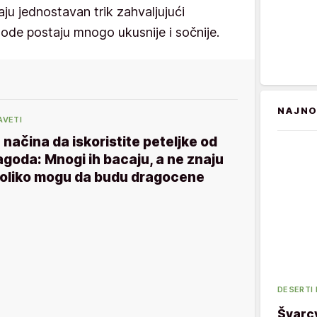
aju jednostavan trik zahvaljujući
gode postaju mnogo ukusnije i sočnije.
NAJNO
AVETI
 načina da iskoristite peteljke od
agoda: Mnogi ih bacaju, a ne znaju
oliko mogu da budu dragocene
DESERTI
Švarcv