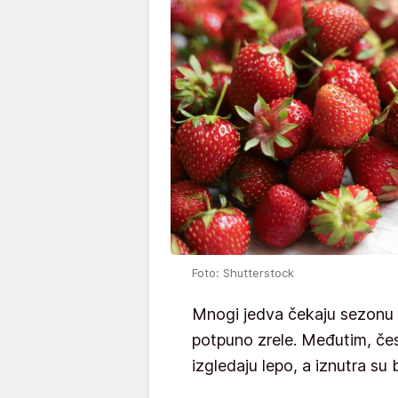
Foto: Shutterstock
Mnogi jedva čekaju sezonu
potpuno zrele. Međutim, čes
izgledaju lepo, a iznutra su b