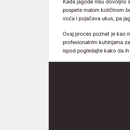
Kada jagode nisu dovoljno sl
pospete malom količinom šeć
voća i pojačava ukus, pa jag
Ovaj proces poznat je kao m
profesionalnim kuhinjama za
ispod pogledajte kako da ih