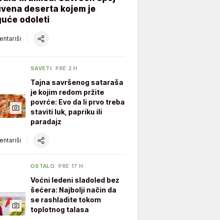
vena deserta kojem je
uće odoleti
ntariši
SAVETI
PRE 2 H
Tajna savršenog sataraša
je kojim redom pržite
povrće: Evo da li prvo treba
staviti luk, papriku ili
paradajz
ntariši
OSTALO
PRE 17 H
Voćni ledeni sladoled bez
šećera: Najbolji način da
se rashladite tokom
toplotnog talasa