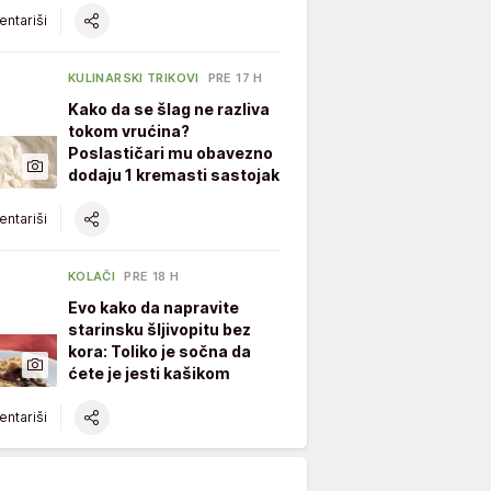
ntariši
KULINARSKI TRIKOVI
PRE 17 H
Kako da se šlag ne razliva
tokom vrućina?
Poslastičari mu obavezno
dodaju 1 kremasti sastojak
ntariši
KOLAČI
PRE 18 H
Evo kako da napravite
starinsku šljivopitu bez
kora: Toliko je sočna da
ćete je jesti kašikom
ntariši