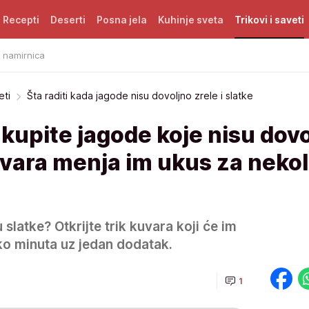
Recepti
Deserti
Posna jela
Kuhinje sveta
Trikovi i saveti
i namirnica
eti
Šta raditi kada jagode nisu dovoljno zrele i slatke
a kupite jagode koje nisu dov
uvara menja im ukus za nekol
 slatke? Otkrijte trik kuvara koji će im
ko minuta uz jedan dodatak.
1