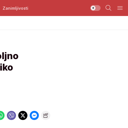
Zanimljivosti
oljno
iko