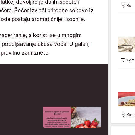
atke, dovoljno je da ih isečete i
Kome
era. Šećer izvlači prirodne sokove iz
ode postaju aromatičnije i sočnije.
aceriranje, a koristi se u mnogim
 poboljšavanje ukusa voća. U galeriji
 pravilno zamrznete.
Kome
Kome