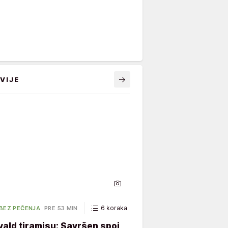
VIJE
6 koraka
65 minuta
 BEZ PEČENJA
PRE 53 MIN
ald tiramisu: Savršen spoj