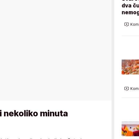
dva ču
nemog
Kome
Kome
i nekoliko minuta