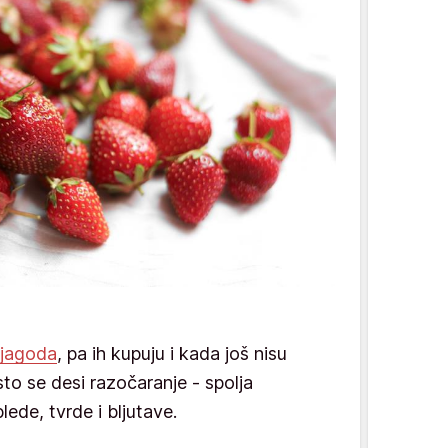
jagoda
, pa ih kupuju i kada još nisu
to se desi razočaranje - spolja
lede, tvrde i bljutave.