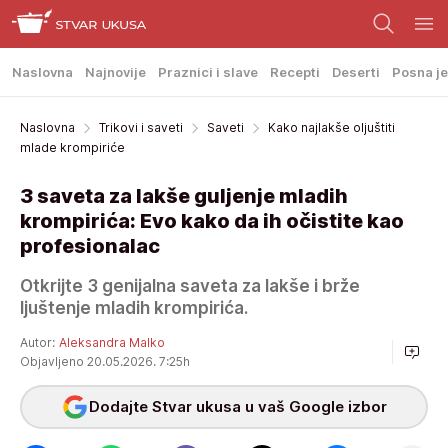
Naslovna
Najnovije
Praznici i slave
Recepti
Deserti
Posna je
Naslovna
Trikovi i saveti
Saveti
Kako najlakše oljuštiti
mlade krompiriće
3 saveta za lakše guljenje mladih
krompirića: Evo kako da ih očistite kao
profesionalac
Otkrijte 3 genijalna saveta za lakše i brže
ljuštenje mladih krompirića.
Autor:
Aleksandra Malko
Objavljeno 20.05.2026. 7:25h
Dodajte Stvar ukusa u vaš Google izbor