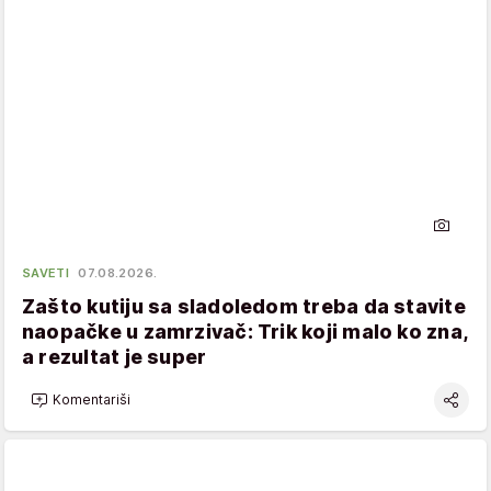
SAVETI
07.08.2026.
Zašto kutiju sa sladoledom treba da stavite
naopačke u zamrzivač: Trik koji malo ko zna,
a rezultat je super
Komentariši