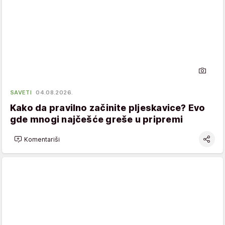
SAVETI
04.08.2026.
Kako da pravilno začinite pljeskavice? Evo
gde mnogi najčešće greše u pripremi
Komentariši