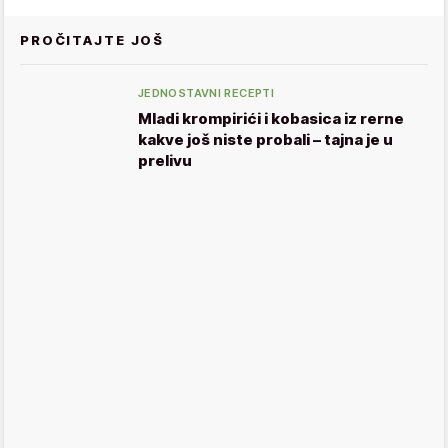
PROČITAJTE JOŠ
JEDNOSTAVNI RECEPTI
Mladi krompirići i kobasica iz rerne
kakve još niste probali – tajna je u
prelivu