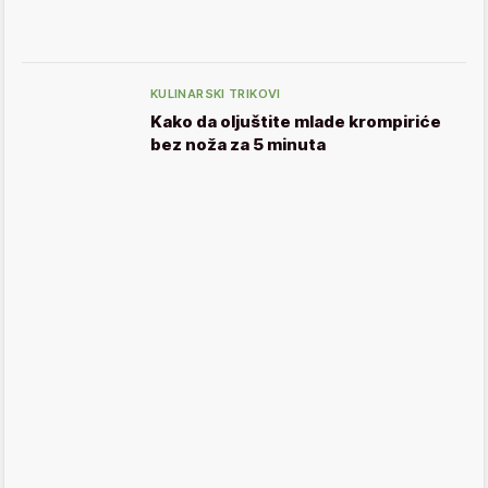
KULINARSKI TRIKOVI
Kako da oljuštite mlade krompiriće
bez noža za 5 minuta