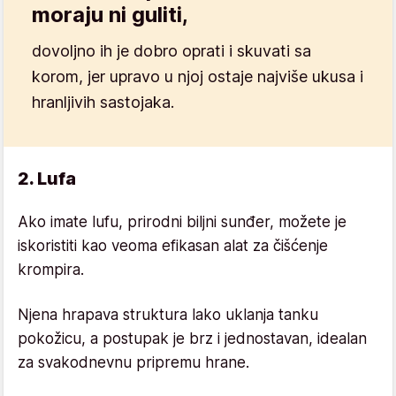
moraju ni guliti,
dovoljno ih je dobro oprati i skuvati sa
korom, jer upravo u njoj ostaje najviše ukusa i
hranljivih sastojaka.
2. Lufa
Ako imate lufu, prirodni biljni sunđer, možete je
iskoristiti kao veoma efikasan alat za čišćenje
krompira.
Njena hrapava struktura lako uklanja tanku
pokožicu, a postupak je brz i jednostavan, idealan
za svakodnevnu pripremu hrane.