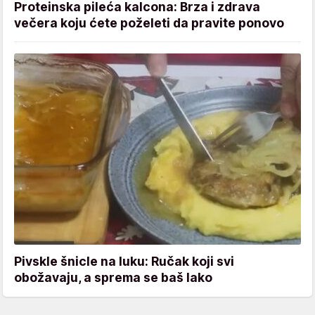
Proteinska pileća kalcona: Brza i zdrava
večera koju ćete poželeti da pravite ponovo
Pivskle šnicle na luku: Ručak koji svi
obožavaju, a sprema se baš lako