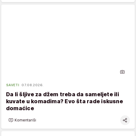
SAVETI
07.08.2026.
Da li šljive za džem treba da sameljete ili
kuvate u komadima? Evo šta rade iskusne
domaćice
Komentariši