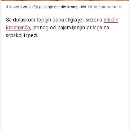
3 saveta za lakše guljenje mladih krompirića
Foto: Shutterstock
Sa dolaskom toplijih dana stigla je i sezona
mladih
krompirića
, jednog od najomiljenijih priloga na
srpskoj trpezi.