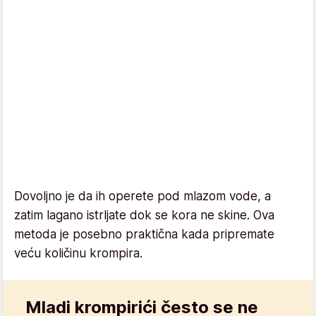
Dovoljno je da ih operete pod mlazom vode, a
zatim lagano istrljate dok se kora ne skine. Ova
metoda je posebno praktična kada pripremate
veću količinu krompira.
Mladi krompirići često se ne