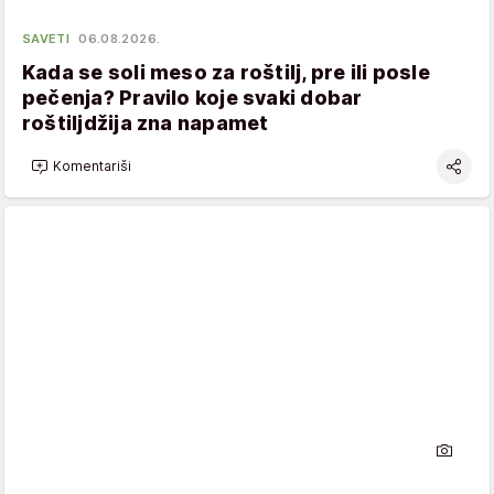
SAVETI
06.08.2026.
Kada se soli meso za roštilj, pre ili posle
pečenja? Pravilo koje svaki dobar
roštiljdžija zna napamet
Komentariši