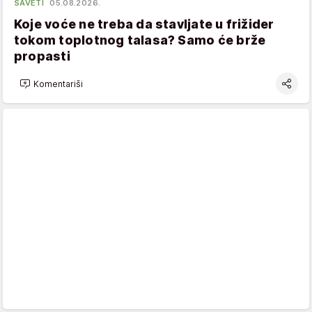
SAVETI
05.08.2026.
Koje voće ne treba da stavljate u frižider
tokom toplotnog talasa? Samo će brže
propasti
Komentariši