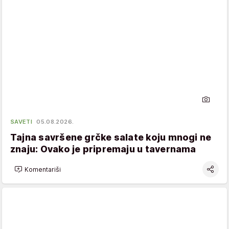
SAVETI
05.08.2026.
Tajna savršene grčke salate koju mnogi ne
znaju: Ovako je pripremaju u tavernama
Komentariši