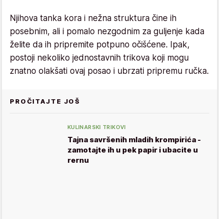
Njihova tanka kora i nežna struktura čine ih
posebnim, ali i pomalo nezgodnim za guljenje kada
želite da ih pripremite potpuno očišćene. Ipak,
postoji nekoliko jednostavnih trikova koji mogu
znatno olakšati ovaj posao i ubrzati pripremu ručka.
PROČITAJTE JOŠ
KULINARSKI TRIKOVI
Tajna savršenih mladih krompirića -
zamotajte ih u pek papir i ubacite u
rernu