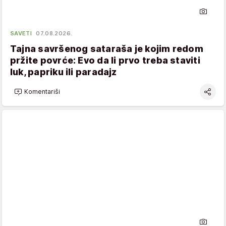
SAVETI
07.08.2026.
Tajna savršenog sataraša je kojim redom
pržite povrće: Evo da li prvo treba staviti
luk, papriku ili paradajz
Komentariši