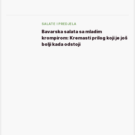
SALATE I PREDJELA
Bavarska salata sa mladim
krompirom: Kremasti prilog koji je još
bolji kada odstoji