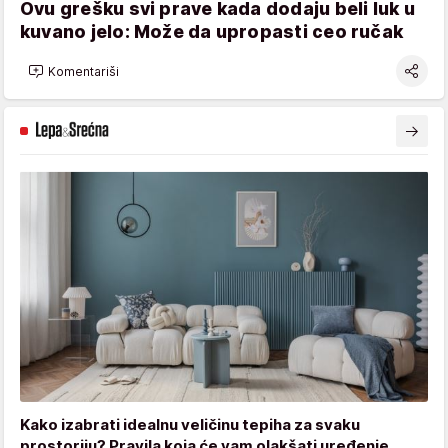
Ovu grešku svi prave kada dodaju beli luk u
kuvano jelo: Može da upropasti ceo ručak
Komentariši
Kako izabrati idealnu veličinu tepiha za svaku
prostoriju? Pravila koja će vam olakšati uređenje