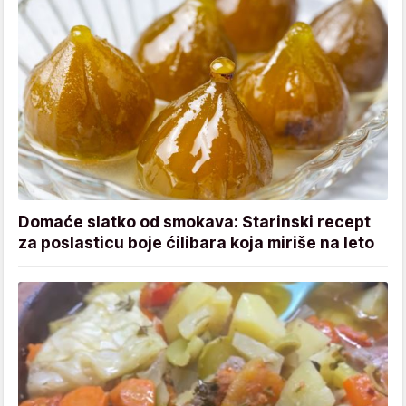
Domaće slatko od smokava: Starinski recept
za poslasticu boje ćilibara koja miriše na leto