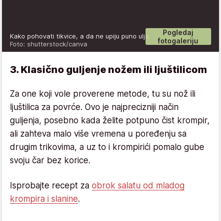
Pogledaj
Kako pohovati tikvice, a da ne upiju puno ulja
fotogaleriju
Foto: shutterstock/canva
3. Klasično guljenje nožem ili ljuštilicom
Za one koji vole proverene metode, tu su nož ili
ljuštilica za povrće. Ovo je najprecizniji način
guljenja, posebno kada želite potpuno čist krompir,
ali zahteva malo više vremena u poređenju sa
drugim trikovima, a uz to i krompirići pomalo gube
svoju čar bez korice.
Isprobajte recept za
obrok salatu od mladog
krompira i slanine
.