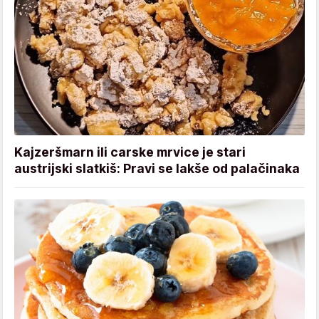
Kajzeršmarn ili carske mrvice je stari
austrijski slatkiš: Pravi se lakše od palačinaka