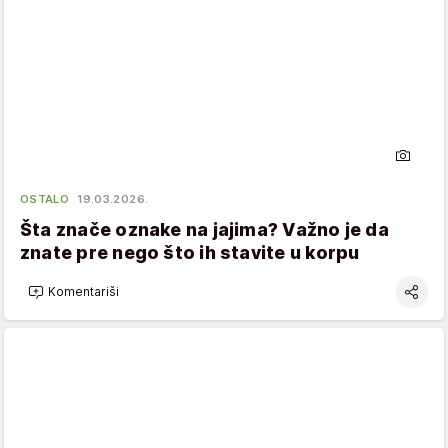
OSTALO
19.03.2026.
Šta znače oznake na jajima? Važno je da
znate pre nego što ih stavite u korpu
Komentariši