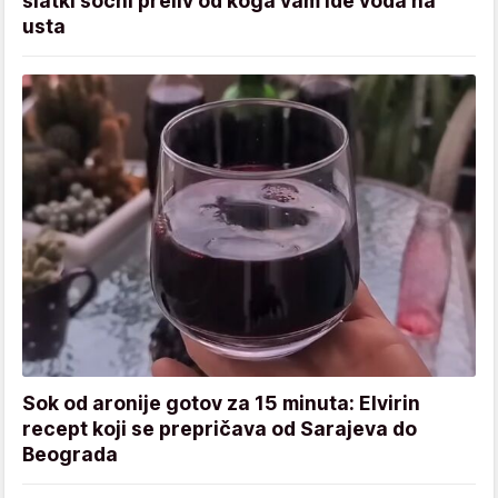
slatki sočni preliv od koga vam ide voda na
usta
Sok od aronije gotov za 15 minuta: Elvirin
recept koji se prepričava od Sarajeva do
Beograda