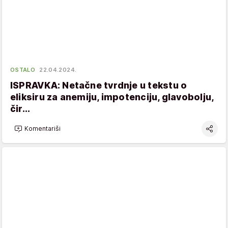
OSTALO
22.04.2024.
ISPRAVKA: Netačne tvrdnje u tekstu o
eliksiru za anemiju, impotenciju, glavobolju,
čir...
Komentariši