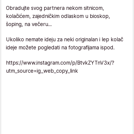
Obradujte svog partnera nekom sitnicom,
kolačićem, zajedničkim odlaskom u bioskop,
šoping, na večeru...
Ukoliko nemate ideju za neki originalan i lep kolač
ideje možete pogledati na fotografijama ispod.
https://www.instagram.com/p/BtvkZYTnV3x/?
utm_source=ig_web_copy_link