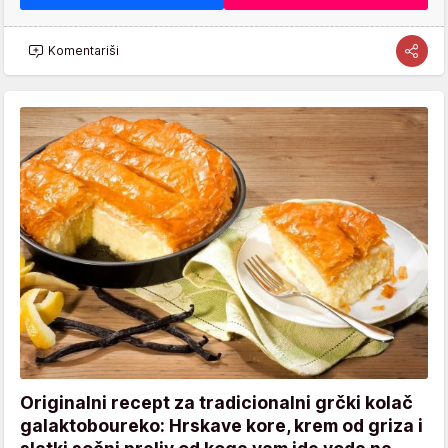
Komentariši
Originalni recept za tradicionalni grčki kolač
galaktoboureko: Hrskave kore, krem od griza i