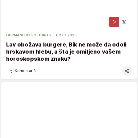
GURMANLUCI PO HOROS…
02.01.2025.
Lav obožava burgere, Bik ne može da odoli
hrskavom hlebu, a šta je omiljeno vašem
horoskopskom znaku?
Komentariši