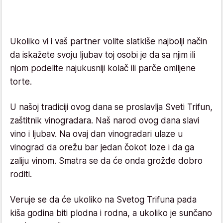
Ukoliko vi i vaš partner volite slatkiše najbolji način
da iskažete svoju ljubav toj osobi je da sa njim ili
njom podelite najukusniji kolač ili parče omiljene
torte.
U našoj tradiciji ovog dana se proslavlja Sveti Trifun,
zaštitnik vinogradara. Naš narod ovog dana slavi
vino i ljubav. Na ovaj dan vinogradari ulaze u
vinograd da orežu bar jedan čokot loze i da ga
zaliju vinom. Smatra se da će onda grožđe dobro
roditi.
Veruje se da će ukoliko na Svetog Trifuna pada
kiša godina biti plodna i rodna, a ukoliko je sunčano