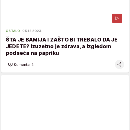
OSTALO
05.12.2023.
ŠTA JE BAMIJA I ZAŠTO BI TREBALO DA JE
JEDETE? Izuzetno je zdrava, a izgledom
podseća na papriku
Komentariši