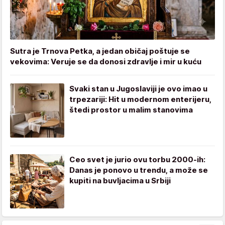
Sutra je Trnova Petka, a jedan običaj poštuje se
vekovima: Veruje se da donosi zdravlje i mir u kuću
Svaki stan u Jugoslaviji je ovo imao u
trpezariji: Hit u modernom enterijeru,
štedi prostor u malim stanovima
Ceo svet je jurio ovu torbu 2000-ih:
Danas je ponovo u trendu, a može se
kupiti na buvljacima u Srbiji