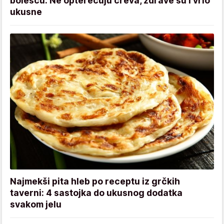
bolešću: Ne opterećuju creva, zdrave su i vrlo
ukusne
Najmekši pita hleb po receptu iz grčkih
taverni: 4 sastojka do ukusnog dodatka
svakom jelu