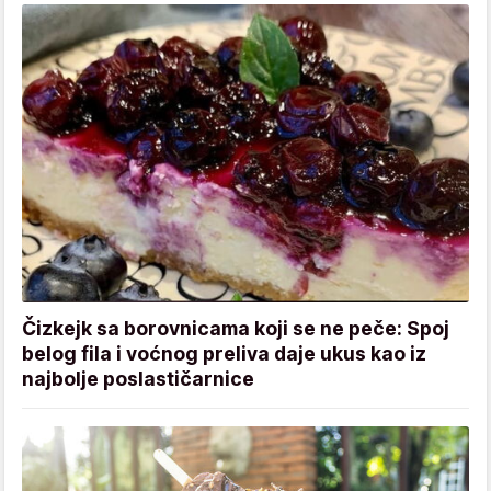
Čizkejk sa borovnicama koji se ne peče: Spoj
belog fila i voćnog preliva daje ukus kao iz
najbolje poslastičarnice