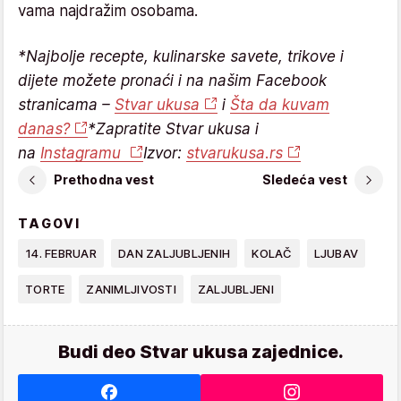
vama najdražim osobama.
*Najbolje recepte, kulinarske savete, trikove i
dijete možete pronaći i na našim Facebook
stranicama –
Stvar ukusa
i
Šta da kuvam
danas?
*Zapratite Stvar ukusa i
na
Instagramu
Izvor:
stvarukusa.rs
Prethodna vest
Sledeća vest
TAGOVI
14. FEBRUAR
DAN ZALJUBLJENIH
KOLAČ
LJUBAV
TORTE
ZANIMLJIVOSTI
ZALJUBLJENI
Budi deo Stvar ukusa zajednice.