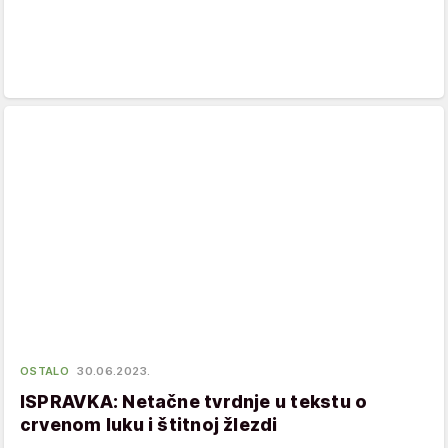
OSTALO
30.06.2023.
ISPRAVKA: Netačne tvrdnje u tekstu o
crvenom luku i štitnoj žlezdi