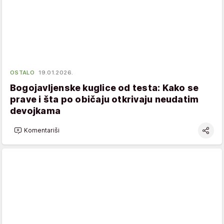
OSTALO
19.01.2026.
Bogojavljenske kuglice od testa: Kako se
prave i šta po običaju otkrivaju neudatim
devojkama
Komentariši