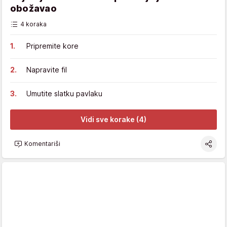
obožavao
4 koraka
Pripremite kore
Napravite fil
Umutite slatku pavlaku
Vidi sve korake (4)
Komentariši