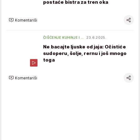
postaće bistra za tren oka
Komentariši
ČIŠĆENJE KUHINJE I …
23.6.2025.
Ne bacajte ljuske od jaja: Očistiće
sudoperu, šolje, rernu i još mnogo
toga
Komentariši