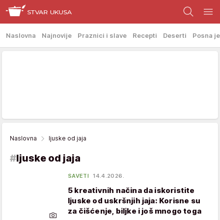
Naslovna
Najnovije
Praznici i slave
Recepti
Deserti
Posna je
Naslovna
ljuske od jaja
#
ljuske od jaja
SAVETI
14.4.2026.
5 kreativnih načina da iskoristite
ljuske od uskršnjih jaja: Korisne su
za čišćenje, biljke i još mnogo toga