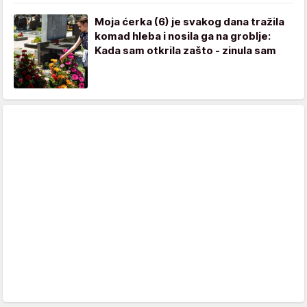
Moja ćerka (6) je svakog dana tražila
komad hleba i nosila ga na groblje:
Kada sam otkrila zašto - zinula sam