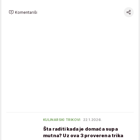
Komentariši
KULINARSKI TRIKOVI
22.1.2026.
Šta raditi kada je domaća supa
mutna? Uz ova 3 proverena trika