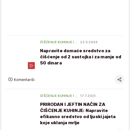
ČIŠĆENJE KUHINJE I …
22.3.2024.
Napravite domaće sredstvo za
čišćenje od 2 sastojka i za manje od
50 dinara
Komentariši
ČIŠĆENJE KUHINJE I …
17.7.2021.
PRIRODAN I JEFTIN NAČIN ZA
ČIŠĆENJE KUHINJE: Napravite
efikasno sredstvo od ljuski jajeta
koje uklanja mrlje