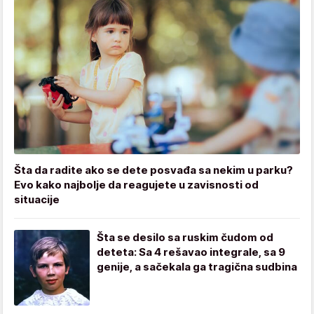
Šta da radite ako se dete posvađa sa nekim u parku?
Evo kako najbolje da reagujete u zavisnosti od
situacije
Šta se desilo sa ruskim čudom od
deteta: Sa 4 rešavao integrale, sa 9
genije, a sačekala ga tragična sudbina