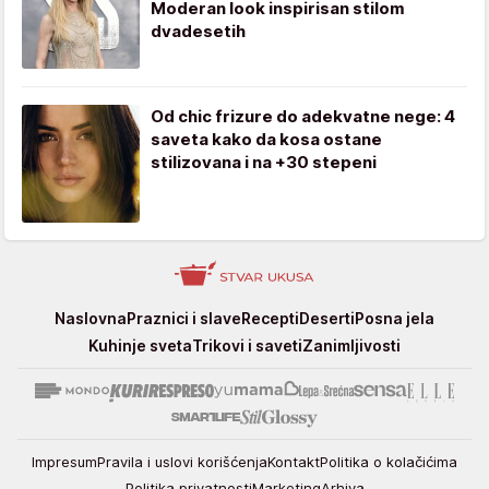
Moderan look inspirisan stilom
dvadesetih
Od chic frizure do adekvatne nege: 4
saveta kako da kosa ostane
stilizovana i na +30 stepeni
Stvar
Naslovna
Praznici i slave
Recepti
Deserti
Posna jela
ukusa
Kuhinje sveta
Trikovi i saveti
Zanimljivosti
Impresum
Pravila i uslovi korišćenja
Kontakt
Politika o kolačićima
Politika privatnosti
Marketing
Arhiva