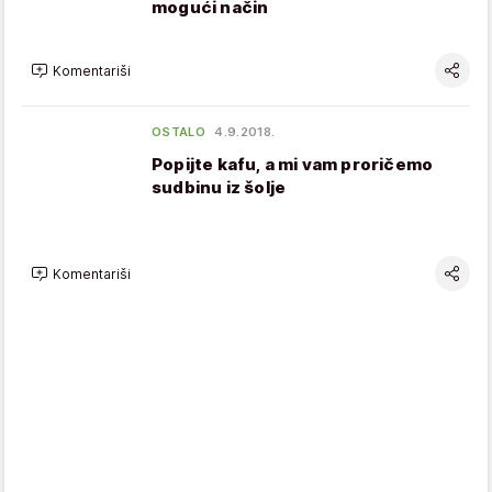
mogući način
Komentariši
OSTALO
4.9.2018.
Popijte kafu, a mi vam proričemo
sudbinu iz šolje
Komentariši