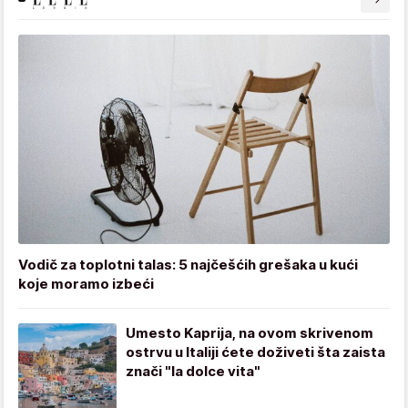
Vodič za toplotni talas: 5 najčešćih grešaka u kući
koje moramo izbeći
Umesto Kaprija, na ovom skrivenom
ostrvu u Italiji ćete doživeti šta zaista
znači "la dolce vita"