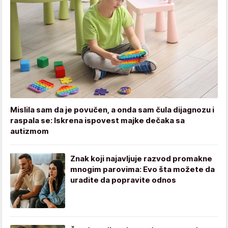
Mislila sam da je povučen, a onda sam čula dijagnozu i
raspala se: Iskrena ispovest majke dečaka sa
autizmom
Znak koji najavljuje razvod promakne
mnogim parovima: Evo šta možete da
uradite da popravite odnos