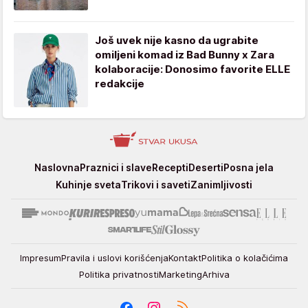
Još uvek nije kasno da ugrabite
omiljeni komad iz Bad Bunny x Zara
kolaboracije: Donosimo favorite ELLE
redakcije
Stvar
Naslovna
Praznici i slave
Recepti
Deserti
Posna jela
ukusa
Kuhinje sveta
Trikovi i saveti
Zanimljivosti
Impresum
Pravila i uslovi korišćenja
Kontakt
Politika o kolačićima
Politika privatnosti
Marketing
Arhiva