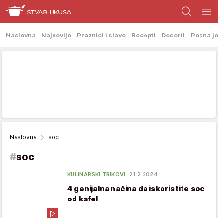
Naslovna
Najnovije
Praznici i slave
Recepti
Deserti
Posna je
Naslovna
soc
#
soc
KULINARSKI TRIKOVI
21.2.2024.
4 genijalna načina da iskoristite soc
od kafe!