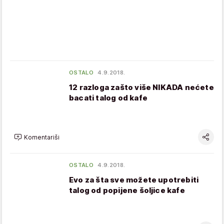
OSTALO
4.9.2018.
12 razloga zašto više NIKADA nećete
bacati talog od kafe
Komentariši
OSTALO
4.9.2018.
Evo za šta sve možete upotrebiti
talog od popijene šoljice kafe