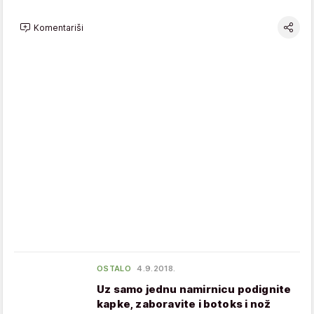
Komentariši
OSTALO
4.9.2018.
Uz samo jednu namirnicu podignite
kapke, zaboravite i botoks i nož