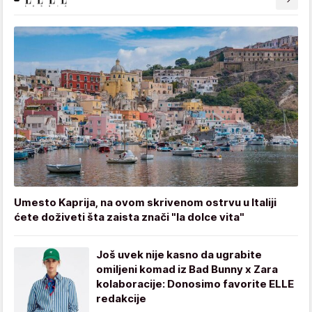
Umesto Kaprija, na ovom skrivenom ostrvu u Italiji
ćete doživeti šta zaista znači "la dolce vita"
Još uvek nije kasno da ugrabite
omiljeni komad iz Bad Bunny x Zara
kolaboracije: Donosimo favorite ELLE
redakcije