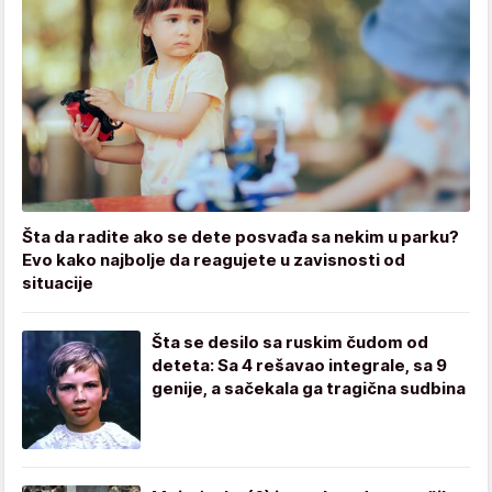
Šta da radite ako se dete posvađa sa nekim u parku?
Evo kako najbolje da reagujete u zavisnosti od
situacije
Šta se desilo sa ruskim čudom od
deteta: Sa 4 rešavao integrale, sa 9
genije, a sačekala ga tragična sudbina