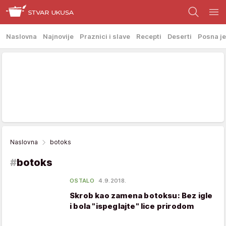
Naslovna
Najnovije
Praznici i slave
Recepti
Deserti
Posna je
Naslovna
botoks
#
botoks
OSTALO
4.9.2018.
Skrob kao zamena botoksu: Bez igle
i bola "ispeglajte" lice prirodom