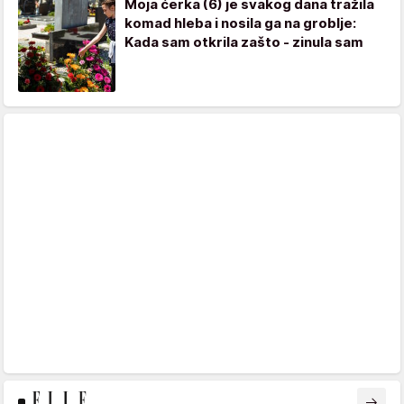
Moja ćerka (6) je svakog dana tražila
komad hleba i nosila ga na groblje:
Kada sam otkrila zašto - zinula sam