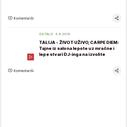
Komentariši
OSTALO
4.9.2018.
TALIJA - ŽIVOT UŽIVO, CARPE DIEM:
Tajne iz salona lepote uz mračne i
lepe stvari DJ-inga na izvolite
Komentariši