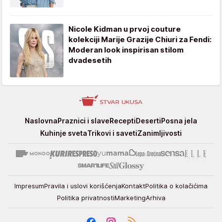
Nicole Kidman u prvoj couture
kolekciji Marije Grazije Chiuri za Fendi:
Moderan look inspirisan stilom
dvadesetih
Stvar
Naslovna
Praznici i slave
Recepti
Deserti
Posna jela
ukusa
Kuhinje sveta
Trikovi i saveti
Zanimljivosti
Impresum
Pravila i uslovi korišćenja
Kontakt
Politika o kolačićima
Politika privatnosti
Marketing
Arhiva