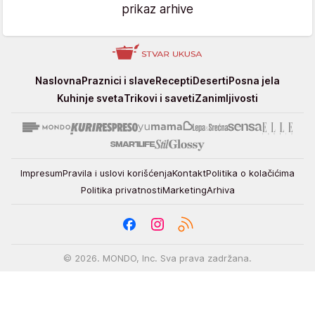
prikaz arhive
Stvar
Naslovna
Praznici i slave
Recepti
Deserti
Posna jela
ukusa
Kuhinje sveta
Trikovi i saveti
Zanimljivosti
Impresum
Pravila i uslovi korišćenja
Kontakt
Politika o kolačićima
Politika privatnosti
Marketing
Arhiva
© 2026. MONDO, Inc. Sva prava zadržana.