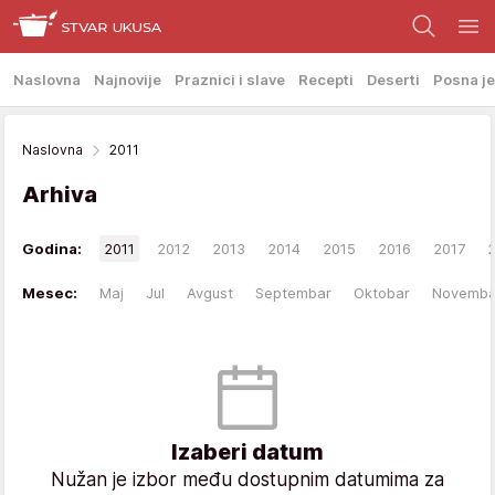
Naslovna
Najnovije
Praznici i slave
Recepti
Deserti
Posna je
Naslovna
2011
Arhiva
Godina:
2011
2012
2013
2014
2015
2016
2017
Mesec:
Maj
Jul
Avgust
Septembar
Oktobar
Novemba
Izaberi datum
Nužan je izbor među dostupnim datumima za