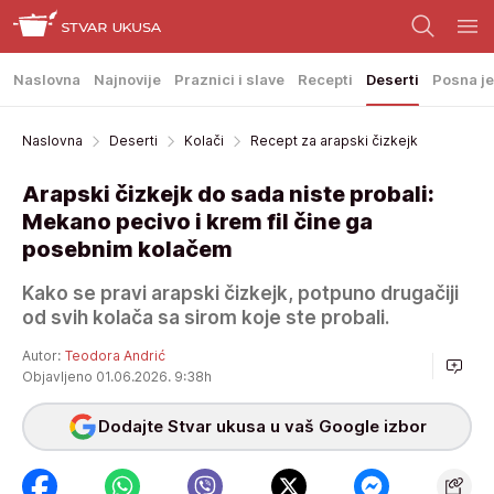
Naslovna
Najnovije
Praznici i slave
Recepti
Deserti
Posna je
Naslovna
Deserti
Kolači
Recept za arapski čizkejk
Arapski čizkejk do sada niste probali:
Mekano pecivo i krem fil čine ga
posebnim kolačem
Kako se pravi arapski čizkejk, potpuno drugačiji
od svih kolača sa sirom koje ste probali.
Autor:
Teodora Andrić
Objavljeno 01.06.2026. 9:38h
Dodajte Stvar ukusa u vaš Google izbor