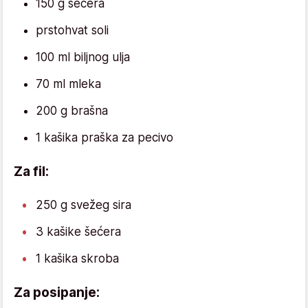
150 g šećera
prstohvat soli
100 ml biljnog ulja
70 ml mleka
200 g brašna
1 kašika praška za pecivo
Za fil:
250 g svežeg sira
3 kašike šećera
1 kašika skroba
Za posipanje: