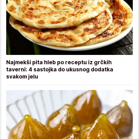
Najmekši pita hleb po receptu iz grčkih
taverni: 4 sastojka do ukusnog dodatka
svakom jelu