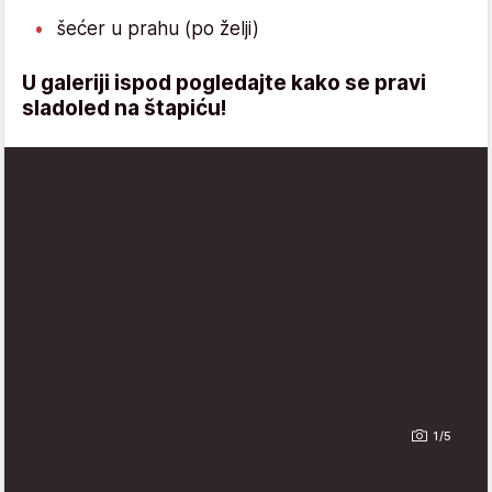
šećer u prahu (po želji)
U galeriji ispod pogledajte kako se pravi
sladoled na štapiću!
1/5