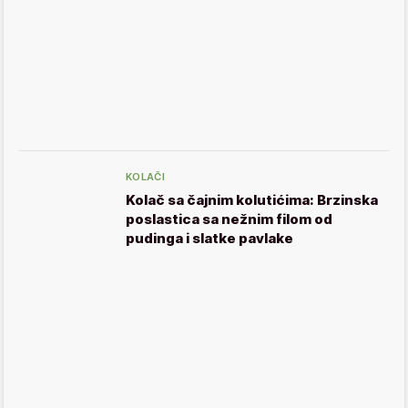
KOLAČI
Kolač sa čajnim kolutićima: Brzinska
poslastica sa nežnim filom od
pudinga i slatke pavlake