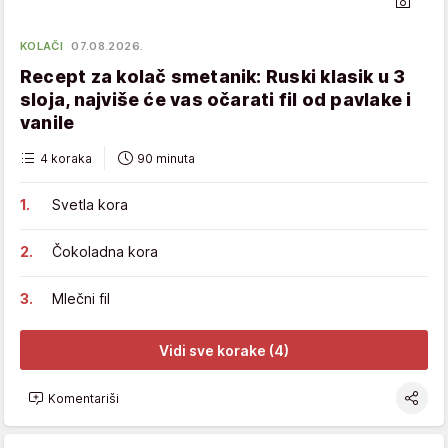
KOLAČI
07.08.2026.
Recept za kolač smetanik: Ruski klasik u 3
sloja, najviše će vas očarati fil od pavlake i
vanile
4 koraka
90 minuta
Svetla kora
Čokoladna kora
Mlečni fil
Vidi sve korake (4)
Komentariši