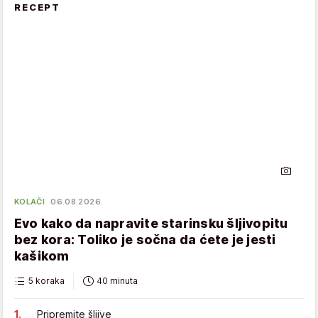
RECEPT
KOLAČI
06.08.2026.
Evo kako da napravite starinsku šljivopitu
bez kora: Toliko je sočna da ćete je jesti
kašikom
5 koraka
40 minuta
Pripremite šljive