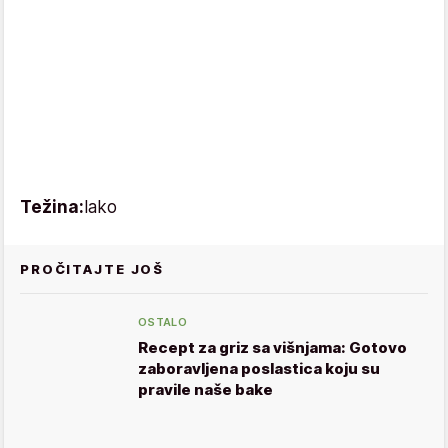
Težina:
lako
PROČITAJTE JOŠ
OSTALO
Recept za griz sa višnjama: Gotovo
zaboravljena poslastica koju su
pravile naše bake