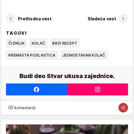
Prethodna vest
Sledeća vest
TAGOVI
ČIZKEJK
KOLAČ
BRZI RECEPT
KREMASTA POSLASTICA
JEDNOSTAVAN KOLAČ
Budi deo Stvar ukusa zajednice.
Komentariši