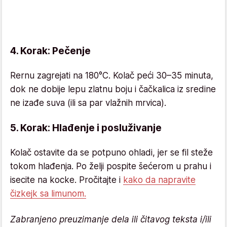
4. Korak: Pečenje
Rernu zagrejati na 180°C. Kolač peći 30–35 minuta,
dok ne dobije lepu zlatnu boju i čačkalica iz sredine
ne izađe suva (ili sa par vlažnih mrvica).
5. Korak: Hlađenje i posluživanje
Kolač ostavite da se potpuno ohladi, jer se fil steže
tokom hlađenja. Po želji pospite šećerom u prahu i
isecite na kocke. Pročitajte i
kako da napravite
čizkejk sa limunom.
Zabranjeno preuzimanje dela ili čitavog teksta i/ili