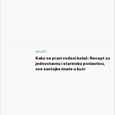
KOLAČI
Kako se pravi vodeni kolač: Recept za
jednostavnu i starinsku poslasticu,
sve sastojke imate u kući