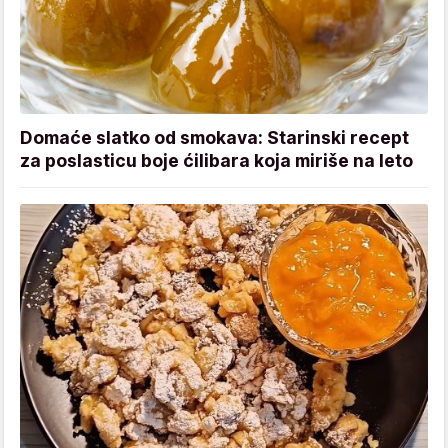
Domaće slatko od smokava: Starinski recept
za poslasticu boje ćilibara koja miriše na leto