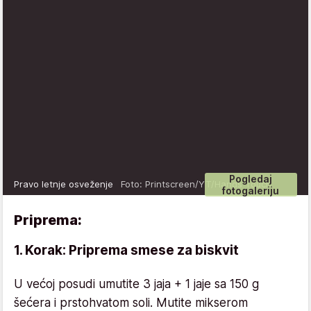
Pogledaj
Pravo letnje osveženje
Foto: Printscreen/YT/Hands Touch
fotogaleriju
Priprema:
1. Korak: Priprema smese za biskvit
U većoj posudi umutite 3 jaja + 1 jaje sa 150 g
šećera i prstohvatom soli. Mutite mikserom