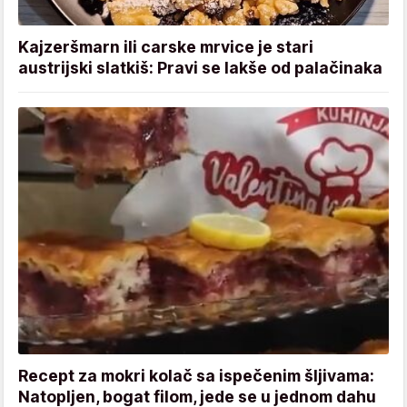
Kajzeršmarn ili carske mrvice je stari
austrijski slatkiš: Pravi se lakše od palačinaka
Recept za mokri kolač sa ispečenim šljivama:
Natopljen, bogat filom, jede se u jednom dahu