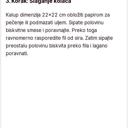
3. Korak: Slaganje kolača
Kalup dimenzija 22×22 cm obložiti papirom za
pečenje ili podmazati uljem. Sipate polovinu
biskvitne smese i poravnajte. Preko toga
ravnomerno rasporedite fil od sira. Zatim sipajte
preostalu polovinu biskvita preko fila i lagano
poravnati.