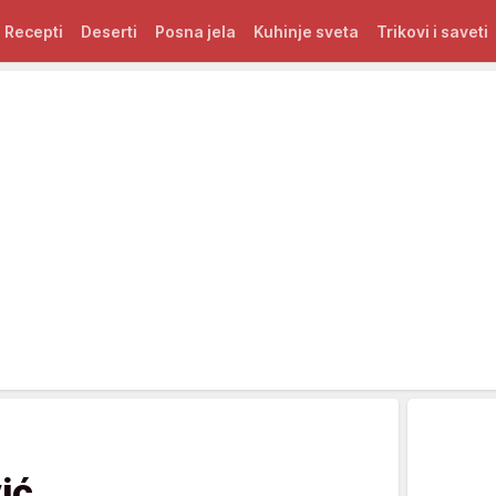
Recepti
Deserti
Posna jela
Kuhinje sveta
Trikovi i saveti
ić