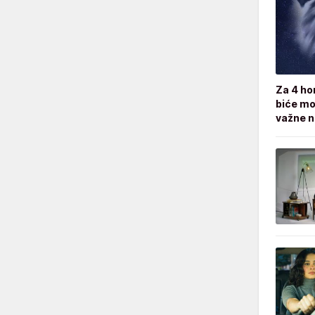
Za 4 ho
biće moć
važne 