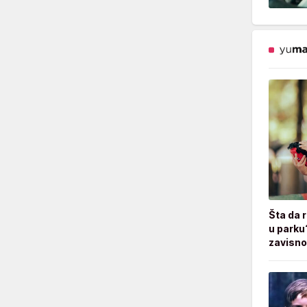
Šta da 
u parku
zavisno