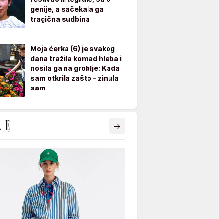
genije, a sačekala ga
tragična sudbina
Moja ćerka (6) je svakog
dana tražila komad hleba i
nosila ga na groblje: Kada
sam otkrila zašto - zinula
sam