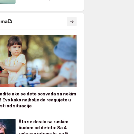
radite ako se dete posvađa sa nekim
? Evo kako najbolje da reagujete u
sti od situacije
Šta se desilo sa ruskim
čudom od deteta: Sa 4
rešavao integrale, sa 9