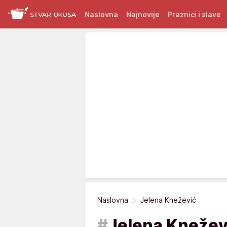
Naslovna
Najnovije
Praznici i slave
Naslovna
Jelena Knežević
#
Jelena Knežev