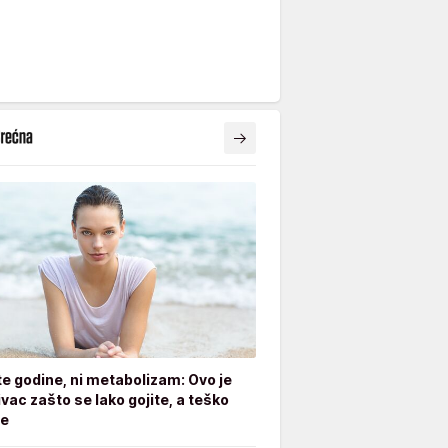
ite godine, ni metabolizam: Ovo je
ivac zašto se lako gojite, a teško
te