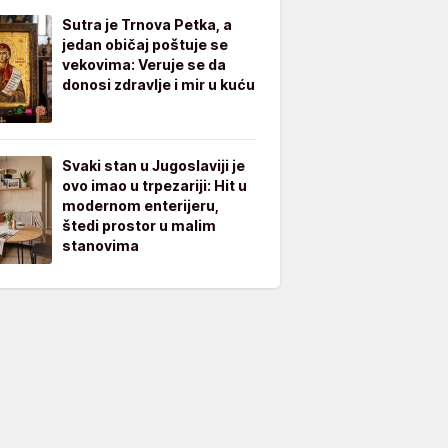
Sutra je Trnova Petka, a
jedan običaj poštuje se
vekovima: Veruje se da
donosi zdravlje i mir u kuću
Svaki stan u Jugoslaviji je
ovo imao u trpezariji: Hit u
modernom enterijeru,
štedi prostor u malim
stanovima