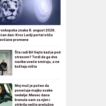
roskopska znaka 8. avgust 2026.
an dan: Kroz Lavlji portal stižu
novčane promene
Šta radi Bil Gejts kad je pod
stresom? Tvrdi da ga dve
navike uveče smiruju, a ne
koštaju ništa
Moj muž je počeo da
posećuje majku svake
nedelje: Mesec dana
krenula sam za njim i
otrkrila nešto pretužno