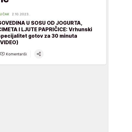
UČAK
2.10.2023.
GOVEDINA U SOSU OD JOGURTA,
CIMETA I LJUTE PAPRIČICE: Vrhunski
specijalitet gotov za 30 minuta
(VIDEO)
Komentariši