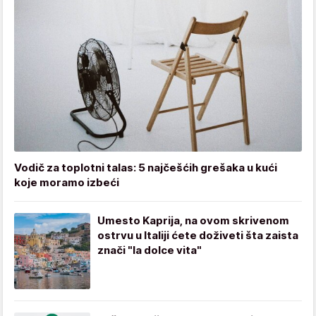
Vodič za toplotni talas: 5 najčešćih grešaka u kući
koje moramo izbeći
Umesto Kaprija, na ovom skrivenom
ostrvu u Italiji ćete doživeti šta zaista
znači "la dolce vita"