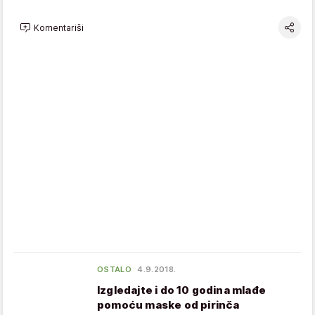
Komentariši
OSTALO
4.9.2018.
Izgledajte i do 10 godina mlađe
pomoću maske od pirinča