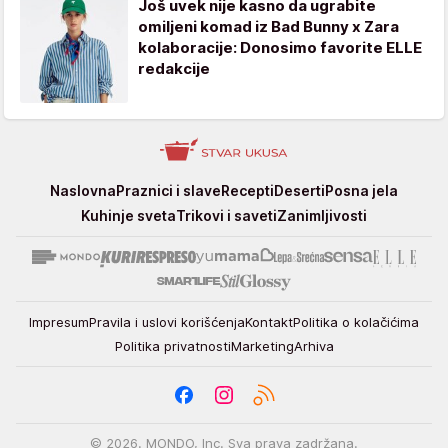
Još uvek nije kasno da ugrabite
omiljeni komad iz Bad Bunny x Zara
kolaboracije: Donosimo favorite ELLE
redakcije
Stvar
Naslovna
Praznici i slave
Recepti
Deserti
Posna jela
ukusa
Kuhinje sveta
Trikovi i saveti
Zanimljivosti
Impresum
Pravila i uslovi korišćenja
Kontakt
Politika o kolačićima
Politika privatnosti
Marketing
Arhiva
© 2026. MONDO, Inc. Sva prava zadržana.