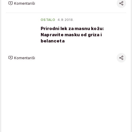
Komentariši
OSTALO
4.9.2018.
Prirodni lek za masnu kožu:
Napravite masku od griza i
belanceta
Komentariši