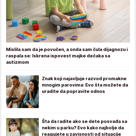
Mislila sam da je povučen, a onda sam čula dijagnozu i
raspala se: Iskrena ispovest majke dečaka sa
autizmom
Znak koji najavljuje razvod promakne
mnogim parovima: Evo šta možete da
uradite da popravite odnos
Šta da radite ako se dete posvađa sa
nekim u parku? Evo kako najbolje da
reagujete u zavisnosti od situacije