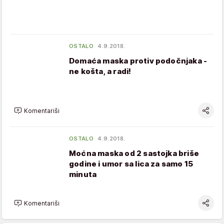
OSTALO
4.9.2018.
Domaća maska protiv podočnjaka -
ne košta, a radi!
Komentariši
OSTALO
4.9.2018.
Moćna maska od 2 sastojka briše
godine i umor sa lica za samo 15
minuta
Komentariši