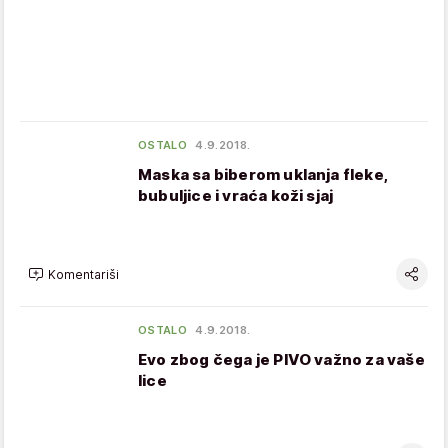
OSTALO
4.9.2018.
Maska sa biberom uklanja fleke,
bubuljice i vraća koži sjaj
Komentariši
OSTALO
4.9.2018.
Evo zbog čega je PIVO važno za vaše
lice