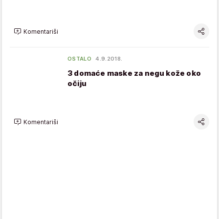
Komentariši
OSTALO
4.9.2018.
3 domaće maske za negu kože oko
očiju
Komentariši