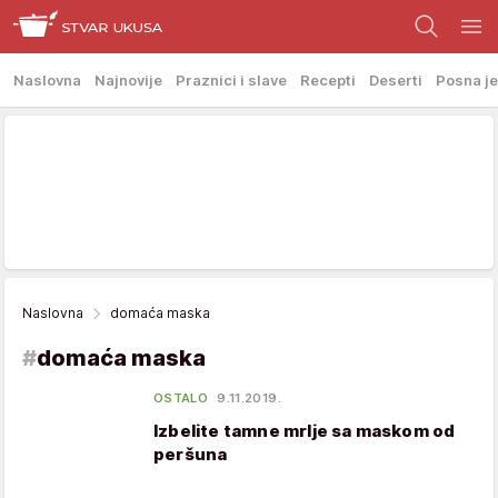
Naslovna
Najnovije
Praznici i slave
Recepti
Deserti
Posna je
Naslovna
domaća maska
#
domaća maska
OSTALO
9.11.2019.
Izbelite tamne mrlje sa maskom od
peršuna