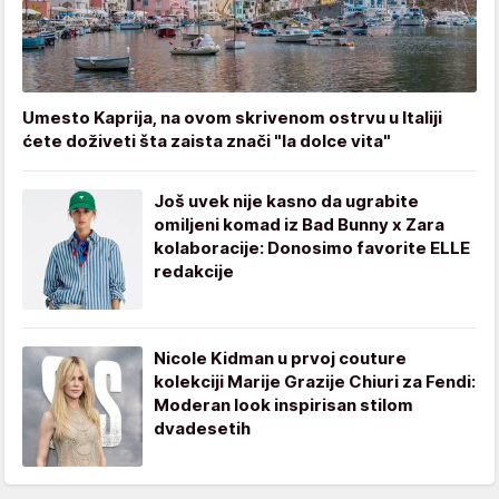
Umesto Kaprija, na ovom skrivenom ostrvu u Italiji
ćete doživeti šta zaista znači "la dolce vita"
Još uvek nije kasno da ugrabite
omiljeni komad iz Bad Bunny x Zara
kolaboracije: Donosimo favorite ELLE
redakcije
Nicole Kidman u prvoj couture
kolekciji Marije Grazije Chiuri za Fendi:
Moderan look inspirisan stilom
dvadesetih