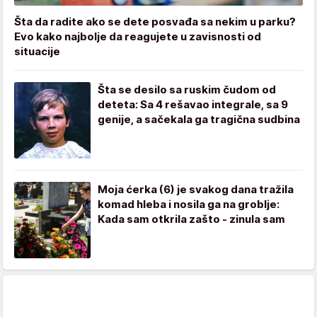
Šta da radite ako se dete posvađa sa nekim u parku?
Evo kako najbolje da reagujete u zavisnosti od
situacije
Šta se desilo sa ruskim čudom od
deteta: Sa 4 rešavao integrale, sa 9
genije, a sačekala ga tragična sudbina
Moja ćerka (6) je svakog dana tražila
komad hleba i nosila ga na groblje:
Kada sam otkrila zašto - zinula sam