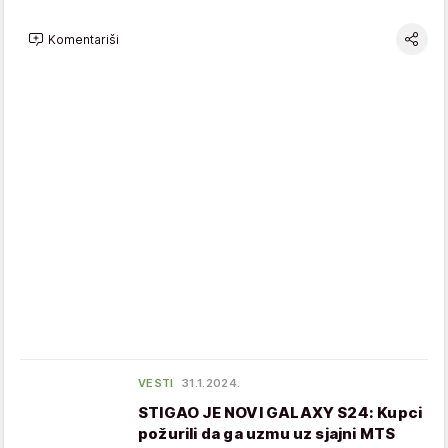
Komentariši
VESTI
31.1.2024.
STIGAO JE NOVI GALAXY S24: Kupci
požurili da ga uzmu uz sjajni MTS