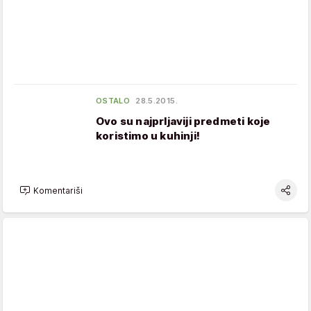
OSTALO
28.5.2015.
Ovo su najprljaviji predmeti koje
koristimo u kuhinji!
Komentariši