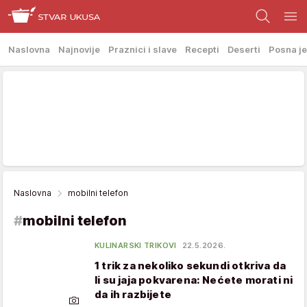
Naslovna
Najnovije
Praznici i slave
Recepti
Deserti
Posna je
Naslovna
mobilni telefon
#
mobilni telefon
KULINARSKI TRIKOVI
22.5.2026.
1 trik za nekoliko sekundi otkriva da
li su jaja pokvarena: Nećete morati ni
da ih razbijete