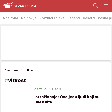
Naslovna
Najnovije
Praznici i slave
Recepti
Deserti
Posna je
Naslovna
vitkost
#
vitkost
OSTALO
4.9.2018.
Istraživanje: Ovo jedu ljudi koji su
uvek vitki