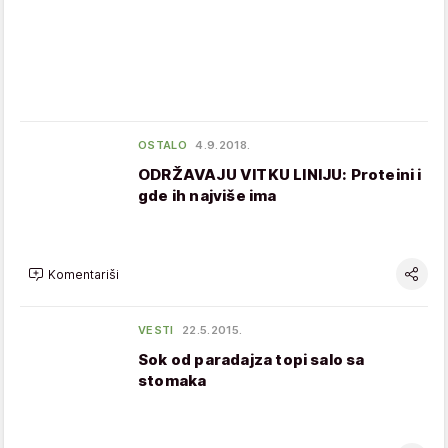
OSTALO
4.9.2018.
ODRŽAVAJU VITKU LINIJU: Proteini i
gde ih najviše ima
Komentariši
VESTI
22.5.2015.
Sok od paradajza topi salo sa
stomaka