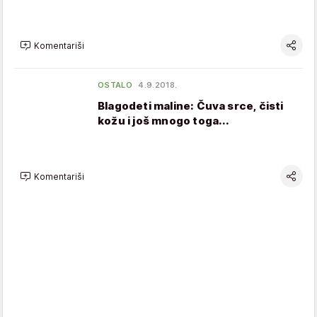
Komentariši
OSTALO
4.9.2018.
Blagodeti maline: Čuva srce, čisti
kožu i još mnogo toga...
Komentariši