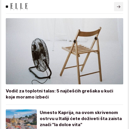
Vodič za toplotni talas: 5 najčešćih grešaka u kući
koje moramo izbeći
Umesto Kaprija, na ovom skrivenom
ostrvu u Italiji ćete doživeti šta zaista
znači "la dolce vita"