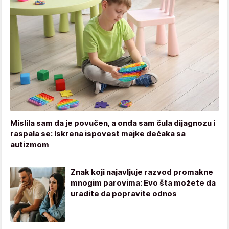
Mislila sam da je povučen, a onda sam čula dijagnozu i
raspala se: Iskrena ispovest majke dečaka sa
autizmom
Znak koji najavljuje razvod promakne
mnogim parovima: Evo šta možete da
uradite da popravite odnos