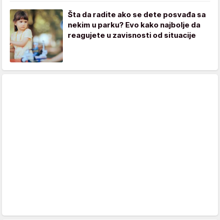
Šta da radite ako se dete posvađa sa
nekim u parku? Evo kako najbolje da
reagujete u zavisnosti od situacije