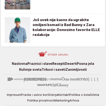
Još uvek nije kasno da ugrabite
omiljeni komad iz Bad Bunny x Zara
kolaboracije: Donosimo favorite ELLE
redakcije
Stvar
Naslovna
Praznici i slave
Recepti
Deserti
Posna jela
ukusa
Kuhinje sveta
Trikovi i saveti
Zanimljivosti
Impresum
Pravila i uslovi korišćenja
Kontakt
Politika o kolačićima
Politika privatnosti
Marketing
Arhiva