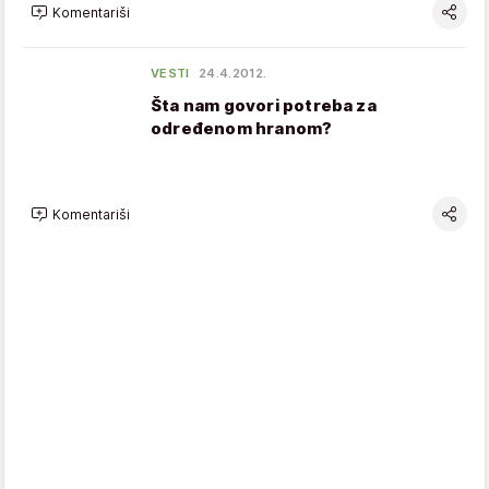
Komentariši
VESTI
24.4.2012.
Šta nam govori potreba za
određenom hranom?
Komentariši