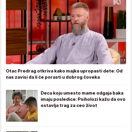
Otac Predrag otkriva kako majka upropasti dete: Od
nas zavisi da li će porasti u dobrog čoveka
Deca koju umesto mame odgaja baka
imaju posledice: Psiholozi kažu da ovo
ostavlja trag za ceo život