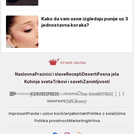
Kako da vam usne izgledaju punije uz 3
jednostavna koraka?
Stvar
Naslovna
Praznici i slave
Recepti
Deserti
Posna jela
ukusa
Kuhinje sveta
Trikovi i saveti
Zanimljivosti
Impresum
Pravila i uslovi korišćenja
Kontakt
Politika o kolačićima
Politika privatnosti
Marketing
Arhiva