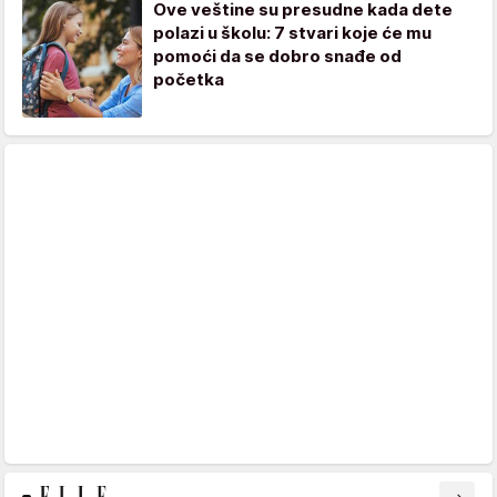
Ove veštine su presudne kada dete
polazi u školu: 7 stvari koje će mu
pomoći da se dobro snađe od
početka