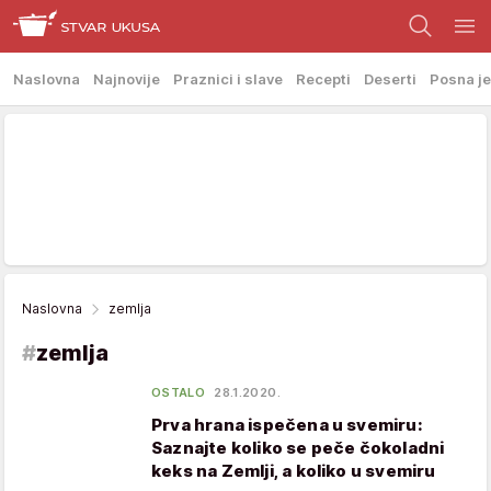
Naslovna
Najnovije
Praznici i slave
Recepti
Deserti
Posna je
Naslovna
zemlja
#
zemlja
OSTALO
28.1.2020.
Prva hrana ispečena u svemiru:
Saznajte koliko se peče čokoladni
keks na Zemlji, a koliko u svemiru