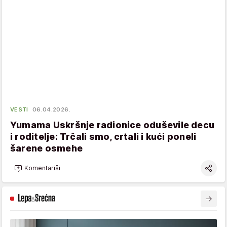
VESTI
06.04.2026.
Yumama Uskršnje radionice oduševile decu
i roditelje: Trčali smo, crtali i kući poneli
šarene osmehe
Komentariši