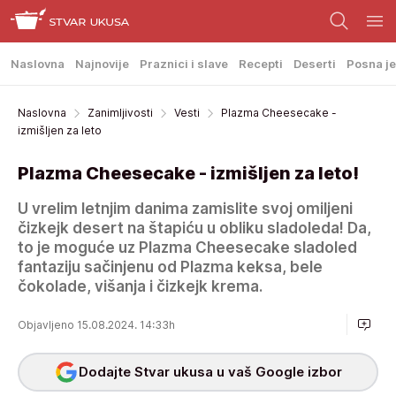
Naslovna
Najnovije
Praznici i slave
Recepti
Deserti
Posna je
Naslovna
Zanimljivosti
Vesti
Plazma Cheesecake -
izmišljen za leto
Plazma Cheesecake - izmišljen za leto!
U vrelim letnjim danima zamislite svoj omiljeni
čizkejk desert na štapiću u obliku sladoleda! Da,
to je moguće uz Plazma Cheesecake sladoled
fantaziju sačinjenu od Plazma keksa, bele
čokolade, višanja i čizkejk krema.
Objavljeno 15.08.2024. 14:33h
Dodajte Stvar ukusa u vaš Google izbor