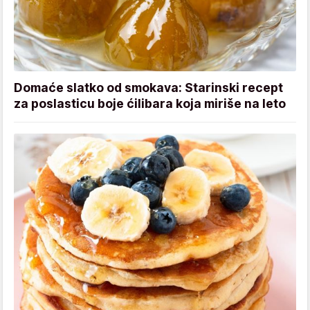
Domaće slatko od smokava: Starinski recept
za poslasticu boje ćilibara koja miriše na leto