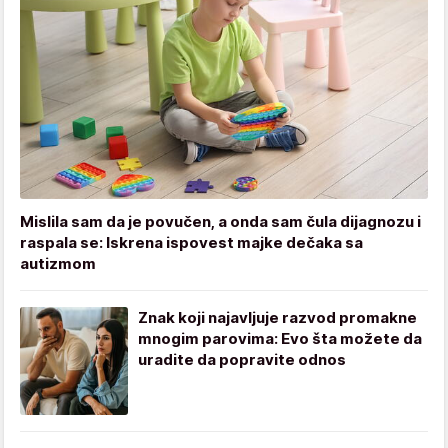
Mislila sam da je povučen, a onda sam čula dijagnozu i
raspala se: Iskrena ispovest majke dečaka sa
autizmom
Znak koji najavljuje razvod promakne
mnogim parovima: Evo šta možete da
uradite da popravite odnos