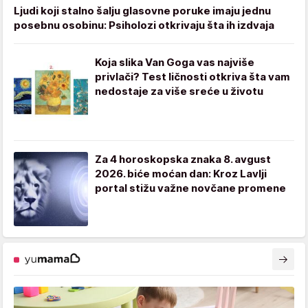
Ljudi koji stalno šalju glasovne poruke imaju jednu
posebnu osobinu: Psiholozi otkrivaju šta ih izdvaja
Koja slika Van Goga vas najviše
privlači? Test ličnosti otkriva šta vam
nedostaje za više sreće u životu
Za 4 horoskopska znaka 8. avgust
2026. biće moćan dan: Kroz Lavlji
portal stižu važne novčane promene