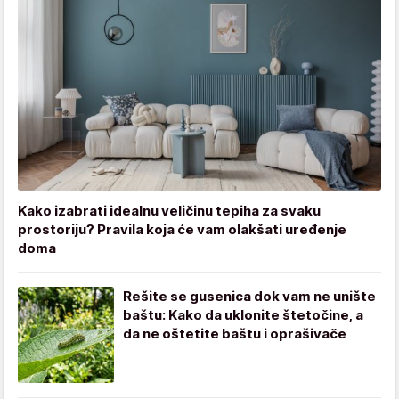
Kako izabrati idealnu veličinu tepiha za svaku
prostoriju? Pravila koja će vam olakšati uređenje
doma
Rešite se gusenica dok vam ne unište
baštu: Kako da uklonite štetočine, a
da ne oštetite baštu i oprašivače