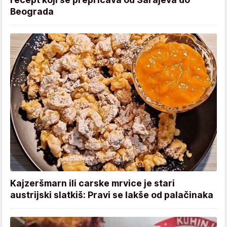
Beograda
Kajzeršmarn ili carske mrvice je stari
austrijski slatkiš: Pravi se lakše od palačinaka