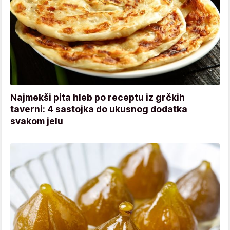
Najmekši pita hleb po receptu iz grčkih
taverni: 4 sastojka do ukusnog dodatka
svakom jelu