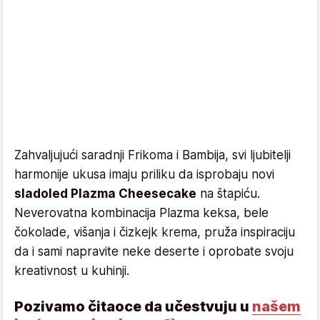
Zahvaljujući saradnji Frikoma i Bambija, svi ljubitelji
harmonije ukusa imaju priliku da isprobaju novi
sladoled Plazma Cheesecake
na štapiću.
Neverovatna kombinacija Plazma keksa, bele
čokolade, višanja i čizkejk krema, pruža inspiraciju
da i sami napravite neke deserte i oprobate svoju
kreativnost u kuhinji.
Pozivamo čitaoce da učestvuju u
našem