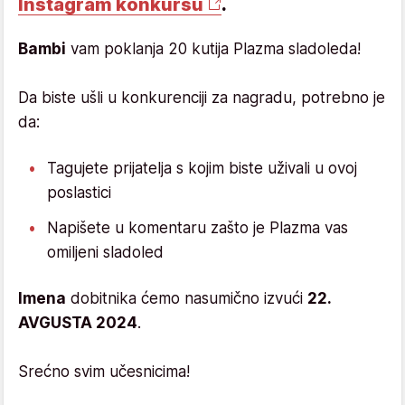
Instagram konkursu
.
Bambi
vam poklanja 20 kutija Plazma sladoleda!
Da biste ušli u konkurenciji za nagradu, potrebno je
da:
Tagujete prijatelja s kojim biste uživali u ovoj
poslastici
Napišete u komentaru zašto je Plazma vas
omiljeni sladoled
Imena
dobitnika ćemo nasumično izvući
22.
AVGUSTA 2024
.
Srećno svim učesnicima!