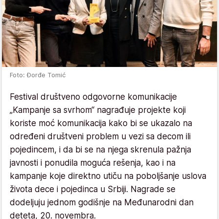
Foto: Đorđe Tomić
Festival društveno odgovorne komunikacije
„Kampanje sa svrhom“ nagrađuje projekte koji
koriste moć komunikacija kako bi se ukazalo na
određeni društveni problem u vezi sa decom ili
pojedincem, i da bi se na njega skrenula pažnja
javnosti i ponudila moguća rešenja, kao i na
kampanje koje direktno utiču na poboljšanje uslova
života dece i pojedinca u Srbiji. Nagrade se
dodeljuju jednom godišnje na Međunarodni dan
deteta, 20. novembra.