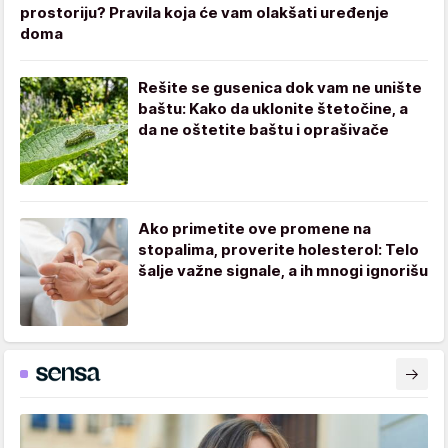
prostoriju? Pravila koja će vam olakšati uređenje
doma
Rešite se gusenica dok vam ne unište
baštu: Kako da uklonite štetočine, a
da ne oštetite baštu i oprašivače
Ako primetite ove promene na
stopalima, proverite holesterol: Telo
šalje važne signale, a ih mnogi ignorišu