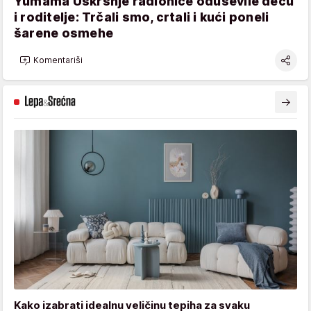
Yumama Uskršnje radionice oduševile decu
i roditelje: Trčali smo, crtali i kući poneli
šarene osmehe
Komentariši
Kako izabrati idealnu veličinu tepiha za svaku