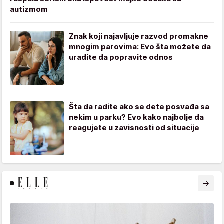
autizmom
Znak koji najavljuje razvod promakne
mnogim parovima: Evo šta možete da
uradite da popravite odnos
Šta da radite ako se dete posvađa sa
nekim u parku? Evo kako najbolje da
reagujete u zavisnosti od situacije