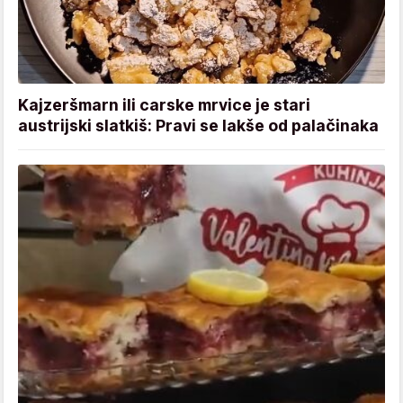
Kajzeršmarn ili carske mrvice je stari
austrijski slatkiš: Pravi se lakše od palačinaka