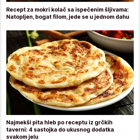
Recept za mokri kolač sa ispečenim šljivama:
Natopljen, bogat filom, jede se u jednom dahu
Najmekši pita hleb po receptu iz grčkih
taverni: 4 sastojka do ukusnog dodatka
svakom jelu