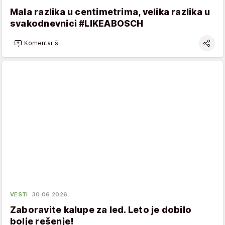
Mala razlika u centimetrima, velika razlika u
svakodnevnici #LIKEABOSCH
Komentariši
VESTI
30.06.2026.
Zaboravite kalupe za led. Leto je dobilo
bolje rešenje!