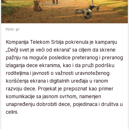
Foto: pr
Kompanija Telekom Srbija pokrenula je kampanju
„Dečji svet je veći od ekrana“ sa ciljem da skrene
pažnju na moguće posledice preteranog i preranog
izlaganja dece ekranima, kao i da pruži podršku
roditeljima i javnosti o važnosti uravnoteženog
korišćenja ekrana i digitalnih uređaja u ranom
razvoju dece. Projekat je prepoznat kao primer
komunikacije sa jasnom svrhom, namenjen
unapređenju dobrobiti dece, pojedinaca i društva u
celini.