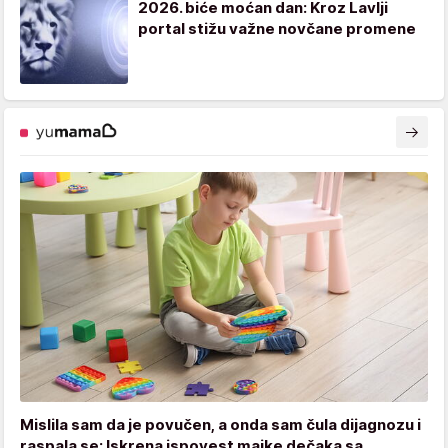
2026. biće moćan dan: Kroz Lavlji
portal stižu važne novčane promene
Mislila sam da je povučen, a onda sam čula dijagnozu i
raspala se: Iskrena ispovest majke dečaka sa