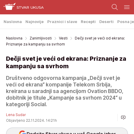
Naslovna
Najnovije
Praznici i slave
Recepti
Deserti
Posna je
Naslovna
Zanimljivosti
Vesti
Dečji svet je veći od ekrana:
Priznanje za kampanju sa svrhom
Dečji svet je veći od ekrana: Priznanje za
kampanju sa svrhom
Društveno odgovorna kampanja „Dečji svet je
veći od ekrana“ kompanije Telekom Srbija,
kreirana u saradnji sa agencijom Ovation BBDO,
dobitnik je titule „Kampanje sa svrhom 2024“ u
kategoriji Social.
Lena Sudar
Objavljeno 22.11.2024. 14:21h
Dodajte Stvar ukusa u vaš Google izbor