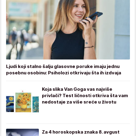
Ljudi koji stalno šalju glasovne poruke imaju jednu
posebnu osobinu: Psiholozi otkrivaju šta ih izdvaja
Koja slika Van Goga vas najviše
privlači? Test ličnosti otkriva šta vam
nedostaje za više sreće u životu
Za 4 horoskopska znaka 8. avgust