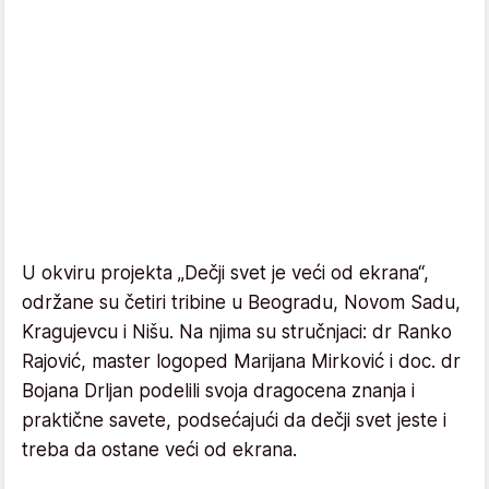
U okviru projekta „Dečji svet je veći od ekrana“,
održane su četiri tribine u Beogradu, Novom Sadu,
Kragujevcu i Nišu. Na njima su stručnjaci: dr Ranko
Rajović, master logoped Marijana Mirković i doc. dr
Bojana Drljan podelili svoja dragocena znanja i
praktične savete, podsećajući da dečji svet jeste i
treba da ostane veći od ekrana.