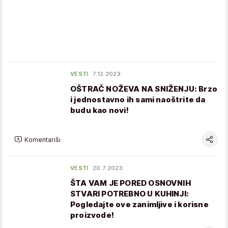
VESTI
7.12.2023.
OŠTRAČ NOŽEVA NA SNIŽENJU: Brzo
i jednostavno ih sami naoštrite da
budu kao novi!
Komentariši
VESTI
20.7.2023.
ŠTA VAM JE PORED OSNOVNIH
STVARI POTREBNO U KUHINJI:
Pogledajte ove zanimljive i korisne
proizvode!