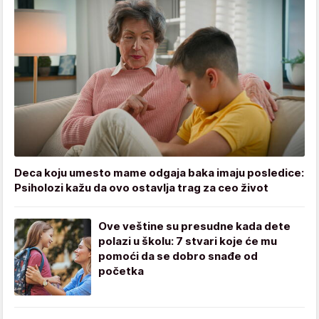
Deca koju umesto mame odgaja baka imaju posledice:
Psiholozi kažu da ovo ostavlja trag za ceo život
Ove veštine su presudne kada dete
polazi u školu: 7 stvari koje će mu
pomoći da se dobro snađe od
početka