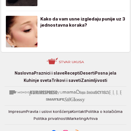
Kako da vam usne izgledaju punije uz 3
jednostavna koraka?
Stvar
Naslovna
Praznici i slave
Recepti
Deserti
Posna jela
ukusa
Kuhinje sveta
Trikovi i saveti
Zanimljivosti
Impresum
Pravila i uslovi korišćenja
Kontakt
Politika o kolačićima
Politika privatnosti
Marketing
Arhiva