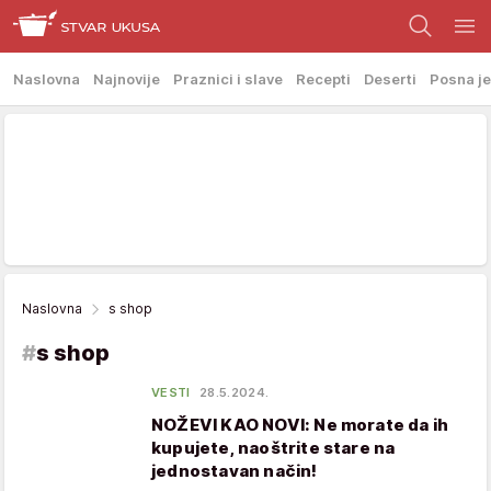
Naslovna
Najnovije
Praznici i slave
Recepti
Deserti
Posna je
Naslovna
s shop
#
s shop
VESTI
28.5.2024.
NOŽEVI KAO NOVI: Ne morate da ih
kupujete, naoštrite stare na
jednostavan način!