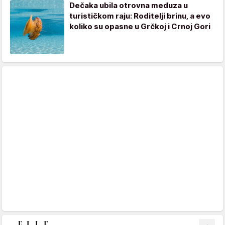
Dečaka ubila otrovna meduza u
turističkom raju: Roditelji brinu, a evo
koliko su opasne u Grčkoj i Crnoj Gori