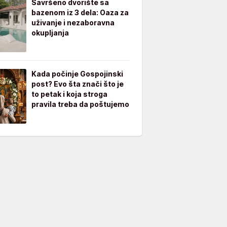
Savršeno dvorište sa
bazenom iz 3 dela: Oaza za
uživanje i nezaboravna
okupljanja
Kada počinje Gospojinski
post? Evo šta znači što je
to petak i koja stroga
pravila treba da poštujemo