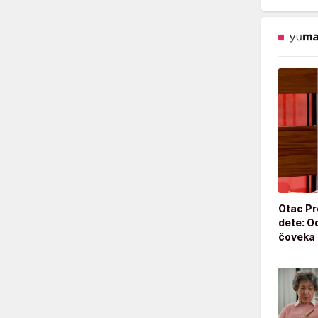
Otac Pr
dete: Od
čoveka