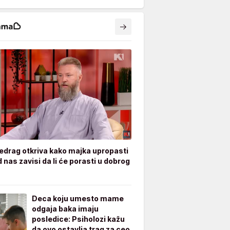
edrag otkriva kako majka upropasti
 nas zavisi da li će porasti u dobrog
Deca koju umesto mame
odgaja baka imaju
posledice: Psiholozi kažu
da ovo ostavlja trag za ceo