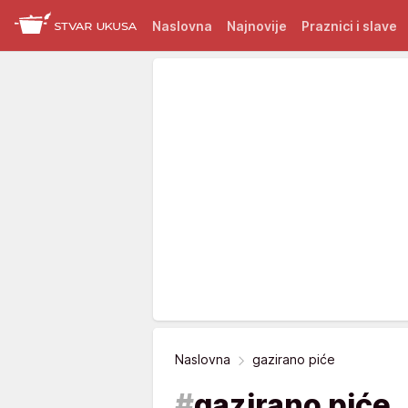
Naslovna
Najnovije
Praznici i slave
Naslovna
gazirano piće
#
gazirano piće