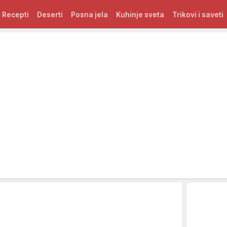
Recepti
Deserti
Posna jela
Kuhinje sveta
Trikovi i saveti