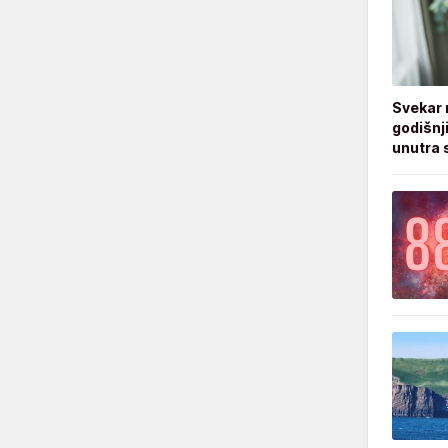
Svekar 
godišnji
unutra s