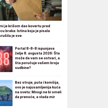
mi je krišom dao kovertu pred
cu braka: Istina koja je pisala
rušila je sve
Portal 8-8-8 ispunjava
želje 8. avgusta 2026: Šta
može da vam se ostvari, a
šta poručuje vašem broju
sudbine?
Bez struje, puta i komšija,
ovo je najusamljenija kuća
na svetu: Mnogi ne bi smeli
da prenoće, a vlada mir