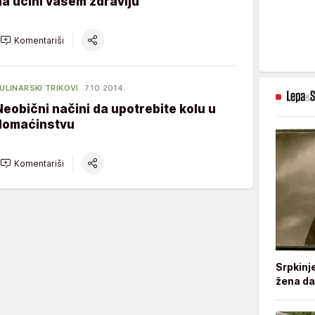
da učini vašem zdravlju
Komentariši
ULINARSKI TRIKOVI
7.10.2014.
Neobični načini da upotrebite kolu u
domaćinstvu
Komentariši
Srpkinj
žena da