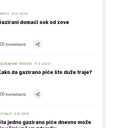
APICI
23.5.2025.
Gazirani domaći sok od zove
Komentariši
ULINARSKI TRIKOVI
11.3.2024.
Kako da gazirano piće što duže traje?
Komentariši
OSTALO
4.9.2018.
Šta jedno gazirano piće dnevno može