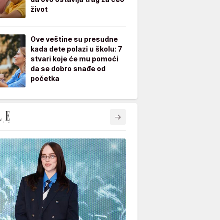
život
Ove veštine su presudne
kada dete polazi u školu: 7
stvari koje će mu pomoći
da se dobro snađe od
početka