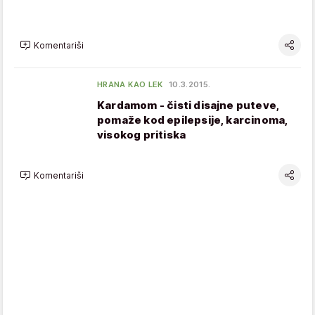
Komentariši
HRANA KAO LEK
10.3.2015.
Kardamom - čisti disajne puteve,
pomaže kod epilepsije, karcinoma,
visokog pritiska
Komentariši