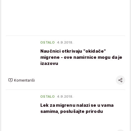
OSTALO
4.9.2018.
Naučnici otkrivaju "okidače"
migrene - ove namirnice mogu da je
izazovu
Komentariši
OSTALO
4.9.2018.
Lek za migrenu nalazi se u vama
samima, poslušajte prirodu