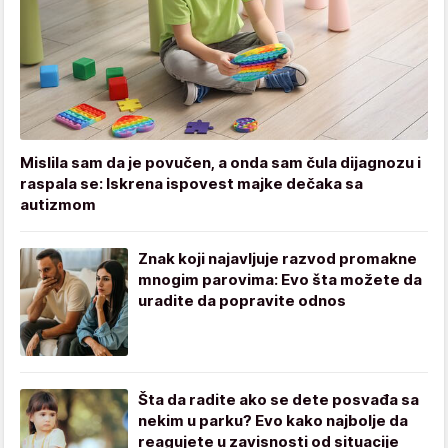
Mislila sam da je povučen, a onda sam čula dijagnozu i
raspala se: Iskrena ispovest majke dečaka sa
autizmom
Znak koji najavljuje razvod promakne
mnogim parovima: Evo šta možete da
uradite da popravite odnos
Šta da radite ako se dete posvađa sa
nekim u parku? Evo kako najbolje da
reagujete u zavisnosti od situacije