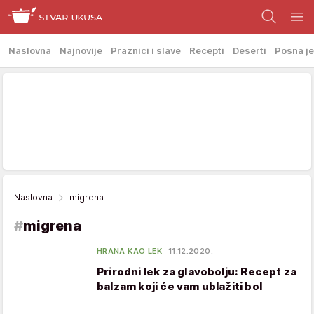
Naslovna
Najnovije
Praznici i slave
Recepti
Deserti
Posna je
Naslovna
migrena
#
migrena
HRANA KAO LEK
11.12.2020.
Prirodni lek za glavobolju: Recept za
balzam koji će vam ublažiti bol