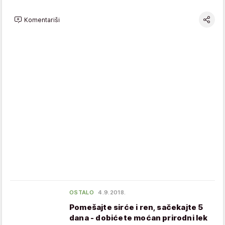
Komentariši
OSTALO
4.9.2018.
Pomešajte sirće i ren, sačekajte 5
dana - dobićete moćan prirodni lek