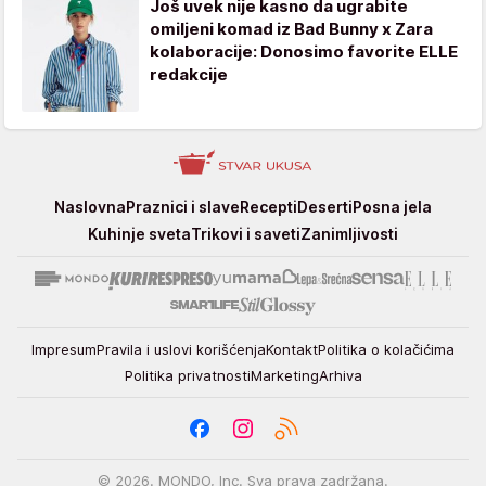
Još uvek nije kasno da ugrabite
omiljeni komad iz Bad Bunny x Zara
kolaboracije: Donosimo favorite ELLE
redakcije
Stvar
Naslovna
Praznici i slave
Recepti
Deserti
Posna jela
ukusa
Kuhinje sveta
Trikovi i saveti
Zanimljivosti
Impresum
Pravila i uslovi korišćenja
Kontakt
Politika o kolačićima
Politika privatnosti
Marketing
Arhiva
© 2026. MONDO, Inc. Sva prava zadržana.