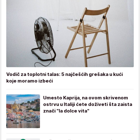
Vodič za toplotni talas: 5 najčešćih grešaka u kući
koje moramo izbeći
Umesto Kaprija, na ovom skrivenom
ostrvu u Italiji ćete doživeti šta zaista
znači "la dolce vita"