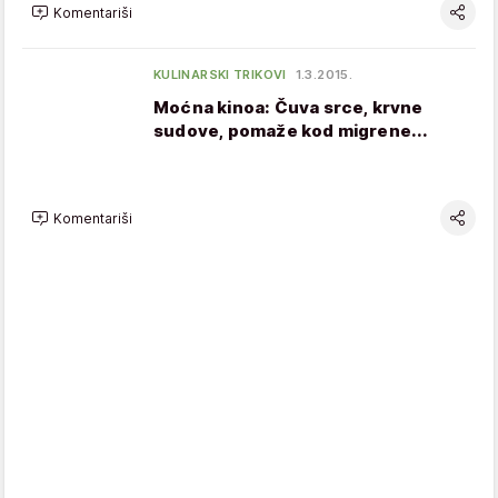
Komentariši
KULINARSKI TRIKOVI
1.3.2015.
Moćna kinoa: Čuva srce, krvne
sudove, pomaže kod migrene...
Komentariši