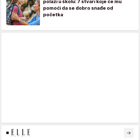
polazi u školu: 7 stvari koje će mu
pomoći da se dobro snađe od
početka