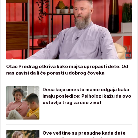
Otac Predrag otkriva kako majka upropasti dete: Od
nas zavisi da li će porasti u dobrog čoveka
Deca koju umesto mame odgaja baka
imaju posledice: Psiholozi kažu da ovo
ostavlja trag za ceo život
Ove veštine su presudne kada dete