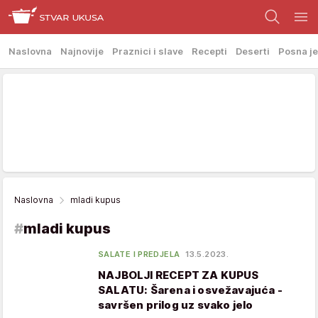
Naslovna
Najnovije
Praznici i slave
Recepti
Deserti
Posna je
Naslovna
mladi kupus
#
mladi kupus
SALATE I PREDJELA
13.5.2023.
NAJBOLJI RECEPT ZA KUPUS
SALATU: Šarena i osvežavajuća -
savršen prilog uz svako jelo