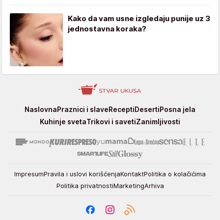
Kako da vam usne izgledaju punije uz 3
jednostavna koraka?
Stvar
Naslovna
Praznici i slave
Recepti
Deserti
Posna jela
ukusa
Kuhinje sveta
Trikovi i saveti
Zanimljivosti
Impresum
Pravila i uslovi korišćenja
Kontakt
Politika o kolačićima
Politika privatnosti
Marketing
Arhiva