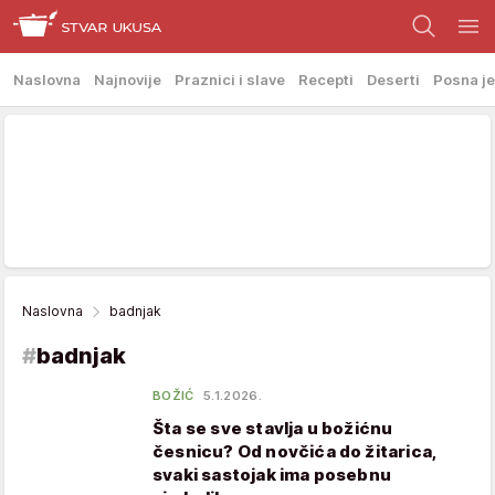
Naslovna
Najnovije
Praznici i slave
Recepti
Deserti
Posna je
Naslovna
badnjak
#
badnjak
BOŽIĆ
5.1.2026.
Šta se sve stavlja u božićnu
česnicu? Od novčića do žitarica,
svaki sastojak ima posebnu