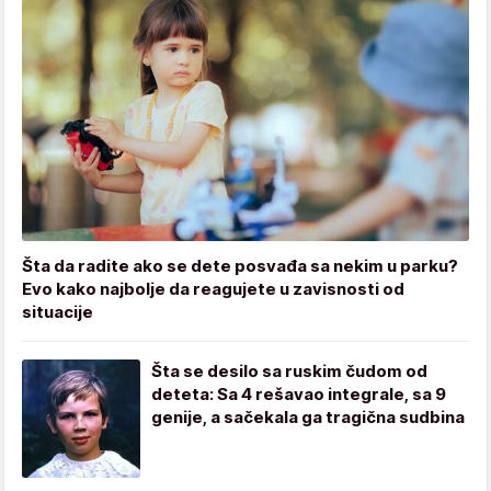
Šta da radite ako se dete posvađa sa nekim u parku?
Evo kako najbolje da reagujete u zavisnosti od
situacije
Šta se desilo sa ruskim čudom od
deteta: Sa 4 rešavao integrale, sa 9
genije, a sačekala ga tragična sudbina