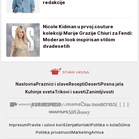
redakcije
Nicole Kidman u prvoj couture
kolekciji Marije Grazije Chiuri za Fendi:
Moderan look inspirisan stilom
dvadesetih
Stvar
Naslovna
Praznici i slave
Recepti
Deserti
Posna jela
ukusa
Kuhinje sveta
Trikovi i saveti
Zanimljivosti
Impresum
Pravila i uslovi korišćenja
Kontakt
Politika o kolačićima
Politika privatnosti
Marketing
Arhiva