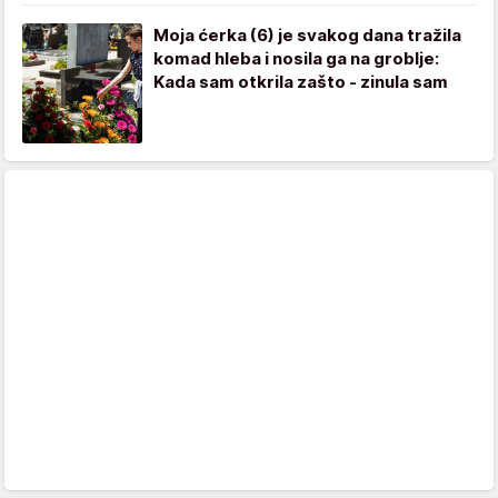
Moja ćerka (6) je svakog dana tražila
komad hleba i nosila ga na groblje:
Kada sam otkrila zašto - zinula sam