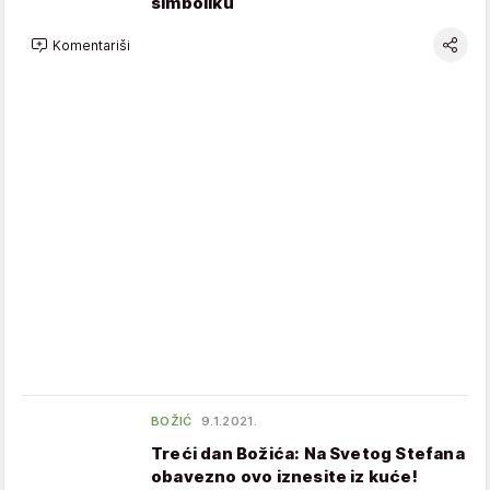
simboliku
Komentariši
BOŽIĆ
9.1.2021.
Treći dan Božića: Na Svetog Stefana
obavezno ovo iznesite iz kuće!