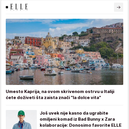
Umesto Kaprija, na ovom skrivenom ostrvu u Italiji
ćete doživeti šta zaista znači "la dolce vita"
Još uvek nije kasno da ugrabite
omiljeni komad iz Bad Bunny x Zara
kolaboracije: Donosimo favorite ELLE