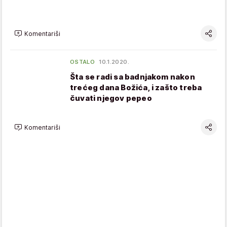
Komentariši
OSTALO
10.1.2020.
Šta se radi sa badnjakom nakon
trećeg dana Božića, i zašto treba
čuvati njegov pepeo
Komentariši