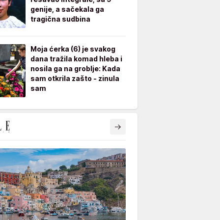
genije, a sačekala ga
tragična sudbina
Moja ćerka (6) je svakog
dana tražila komad hleba i
nosila ga na groblje: Kada
sam otkrila zašto - zinula
sam