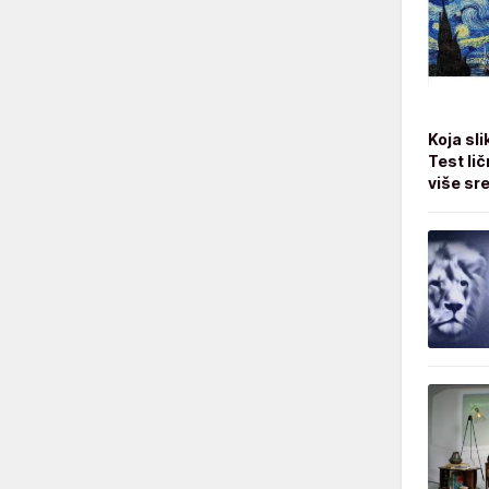
Koja sli
Test li
više sr