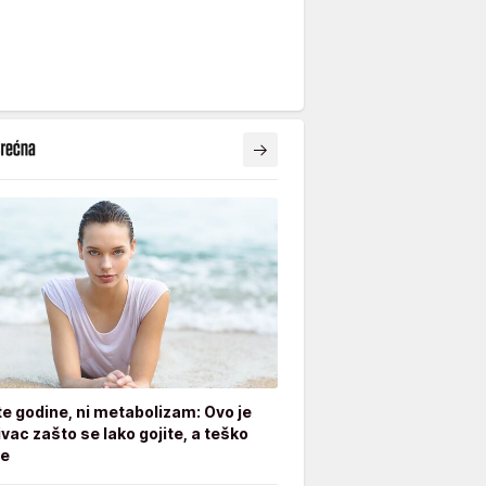
ite godine, ni metabolizam: Ovo je
ivac zašto se lako gojite, a teško
te