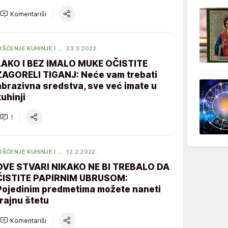
Komentariši
IŠĆENJE KUHINJE I …
23.3.2022.
LAKO I BEZ IMALO MUKE OČISTITE
ZAGORELI TIGANJ: Neće vam trebati
abrazivna sredstva, sve već imate u
kuhinji
1
IŠĆENJE KUHINJE I …
12.2.2022.
OVE STVARI NIKAKO NE BI TREBALO DA
ČISTITE PAPIRNIM UBRUSOM:
Pojedinim predmetima možete naneti
trajnu štetu
Komentariši