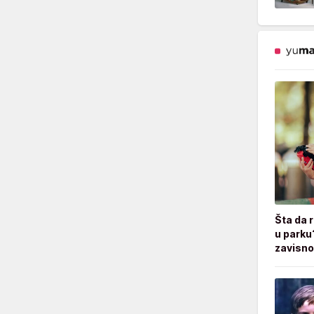
Šta da 
u parku
zavisno