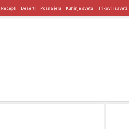
Recepti
Deserti
Posna jela
Kuhinje sveta
Trikovi i saveti