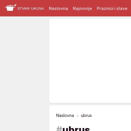
Naslovna
Najnovije
Praznici i slave
Naslovna
ubrus
#
ubrus