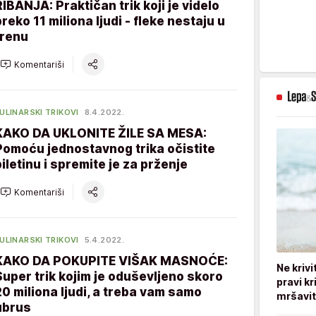
RIBANJA: Praktičan trik koji je videlo
preko 11 miliona ljudi - fleke nestaju u
trenu
Komentariši
ULINARSKI TRIKOVI
8.4.2022.
KAKO DA UKLONITE ŽILE SA MESA:
Pomoću jednostavnog trika očistite
piletinu i spremite je za prženje
Komentariši
ULINARSKI TRIKOVI
5.4.2022.
KAKO DA POKUPITE VIŠAK MASNOĆE:
Ne kriv
Super trik kojim je oduševljeno skoro
pravi kr
20 miliona ljudi, a treba vam samo
mršavi
ubrus