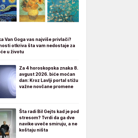
ka Van Goga vas najviše privlači?
čnosti otkriva šta vam nedostaje za
eće u životu
Za 4 horoskopska znaka 8.
avgust 2026. biće moćan
dan: Kroz Lavlji portal stižu
važne novčane promene
Šta radi Bil Gejts kad je pod
stresom? Tvrdi da ga dve
navike uveče smiruju, a ne
koštaju ništa