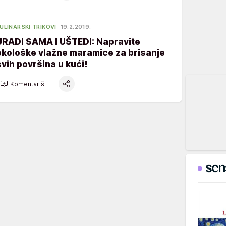
ULINARSKI TRIKOVI
19.2.2019.
URADI SAMA I UŠTEDI: Napravite
ekološke vlažne maramice za brisanje
svih površina u kući!
Komentariši