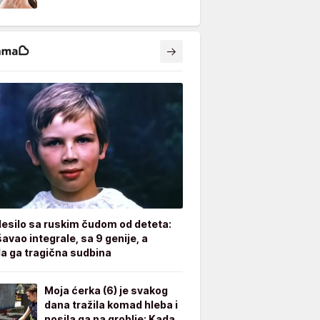
desilo sa ruskim čudom od deteta:
avao integrale, sa 9 genije, a
a ga tragična sudbina
Moja ćerka (6) je svakog
dana tražila komad hleba i
nosila ga na groblje: Kada