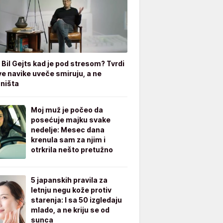
 Bil Gejts kad je pod stresom? Tvrdi
ve navike uveče smiruju, a ne
 ništa
Moj muž je počeo da
posećuje majku svake
nedelje: Mesec dana
krenula sam za njim i
otrkrila nešto pretužno
5 japanskih pravila za
letnju negu kože protiv
starenja: I sa 50 izgledaju
mlado, a ne kriju se od
sunca