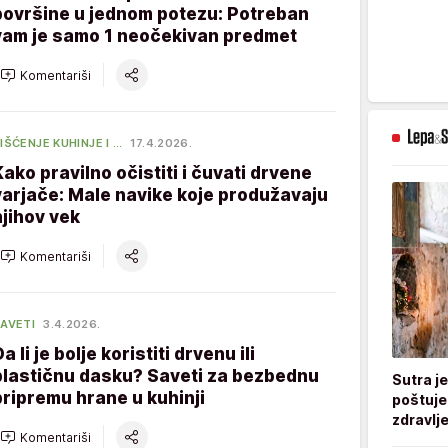
površine u jednom potezu: Potreban
vam je samo 1 neočekivan predmet
Komentariši
IŠĆENJE KUHINJE I …
17.4.2026.
Kako pravilno očistiti i čuvati drvene
varjače: Male navike koje produžavaju
njihov vek
Komentariši
AVETI
3.4.2026.
a li je bolje koristiti drvenu ili
plastičnu dasku? Saveti za bezbednu
Sutra j
pripremu hrane u kuhinji
poštuje
zdravlje
Komentariši