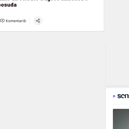
posuđa
Komentariši