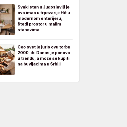
Svaki stan u Jugoslaviji je
ovo imao u trpezariji: Hit u
modernom enterijeru,
štedi prostor u malim
stanovima
Ceo svet je jurio ovu torbu
2000-ih: Danas je ponovo
u trendu, a može se kupiti
na buvljacima u Srbiji