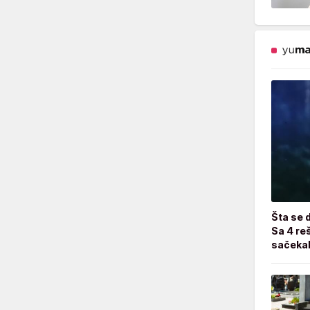
Šta se 
Sa 4 reš
sačekal