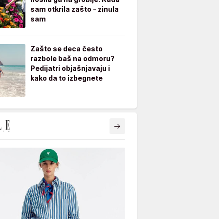
sam otkrila zašto - zinula
sam
Zašto se deca često
razbole baš na odmoru?
Pedijatri objašnjavaju i
kako da to izbegnete