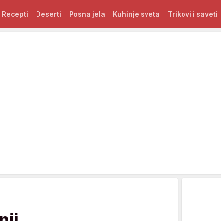
Recepti
Deserti
Posna jela
Kuhinje sveta
Trikovi i saveti
nji