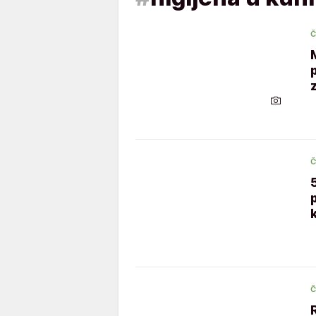
Č
Č
Č