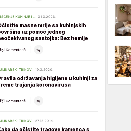
IŠĆENJE KUHINJE I …
31.3.2026.
Očistite masne mrlje sa kuhinjskih
površina uz pomoć jednog
neočekivanog sastojka: Bez hemije
Komentariši
ULINARSKI TRIKOVI
19.3.2020.
Pravila održavanja higijene u kuhinji za
vreme trajanja koronavirusa
Komentariši
ULINARSKI TRIKOVI
27.12.2014.
Kako da očistite tragove kamenca s