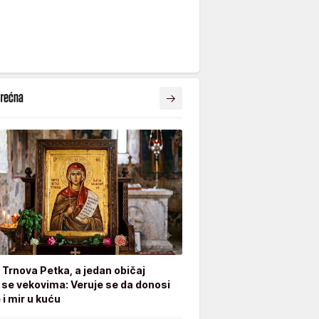
e Trnova Petka, a jedan običaj
 se vekovima: Veruje se da donosi
 i mir u kuću