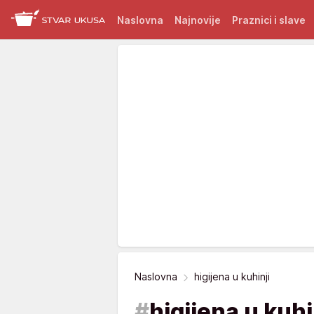
Naslovna
Najnovije
Praznici i slave
Naslovna
higijena u kuhinji
#
higijena u kuhi