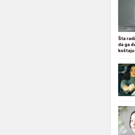
Šta radi
da ga d
koštaju