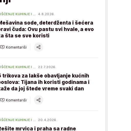
IŠĆENJE KUHINJE I …
4.8.2026.
Mešavina sode, deterdženta i šećera
pravi čuda: Ovu pastu svi hvale, a evo
za šta se sve koristi
Komentariši
IŠĆENJE KUHINJE I …
22.7.2026.
5 trikova za lakše obavljanje kućnih
poslova: Tijana ih koristi godinama i
kaže da joj štede vreme svaki dan
Komentariši
IŠĆENJE KUHINJE I …
20.4.2026.
Rešite mrvica i praha sa radne