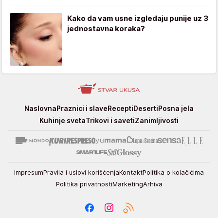
Kako da vam usne izgledaju punije uz 3
jednostavna koraka?
Stvar
Naslovna
Praznici i slave
Recepti
Deserti
Posna jela
ukusa
Kuhinje sveta
Trikovi i saveti
Zanimljivosti
Impresum
Pravila i uslovi korišćenja
Kontakt
Politika o kolačićima
Politika privatnosti
Marketing
Arhiva