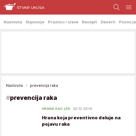
Naslovna
Najnovije
Praznici i slave
Recepti
Deserti
Posna je
Naslovna
prevencija raka
#
prevencija raka
HRANA KAO LEK
20.12.2014.
Hrana koja preventivno deluje na
pojavu raka