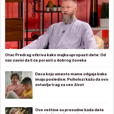
Otac Predrag otkriva kako majka upropasti dete: Od
nas zavisi da li će porasti u dobrog čoveka
Deca koju umesto mame odgaja baka
imaju posledice: Psiholozi kažu da ovo
ostavlja trag za ceo život
Ove veštine su presudne kada dete