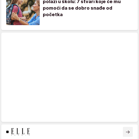
polazi u školu: 7 stvari koje će mu
pomoći da se dobro snađe od
početka