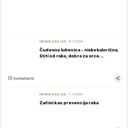
HRANA KAO LEK
9.7.2014.
Čudesna lubenica - niskokalorična,
štiti od raka, dobra za srce...
Komentariši
HRANA KAO LEK
7.7.2014.
Začini kao prevencija raka