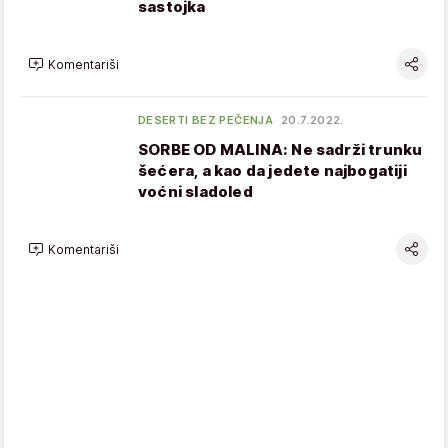
sastojka
Komentariši
DESERTI BEZ PEČENJA
20.7.2022.
SORBE OD MALINA: Ne sadrži trunku
šećera, a kao da jedete najbogatiji
voćni sladoled
Komentariši