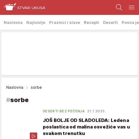
Naslovna
Najnovije
Praznici i slave
Recepti
Deserti
Posna je
Naslovna
sorbe
#
sorbe
DESERTI BEZ PEČENJA
21.7.2023.
JOŠ BOLJE OD SLADOLEDA: Ledena
poslastica od malina osvežiće vas u
svakom trenutku