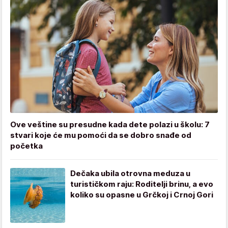
Ove veštine su presudne kada dete polazi u školu: 7
stvari koje će mu pomoći da se dobro snađe od
početka
Dečaka ubila otrovna meduza u
turističkom raju: Roditelji brinu, a evo
koliko su opasne u Grčkoj i Crnoj Gori