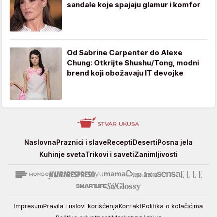
sandale koje spajaju glamur i komfor
Od Sabrine Carpenter do Alexe
Chung: Otkrijte Shushu/Tong, modni
brend koji obožavaju IT devojke
Stvar
Naslovna
Praznici i slave
Recepti
Deserti
Posna jela
ukusa
Kuhinje sveta
Trikovi i saveti
Zanimljivosti
Impresum
Pravila i uslovi korišćenja
Kontakt
Politika o kolačićima