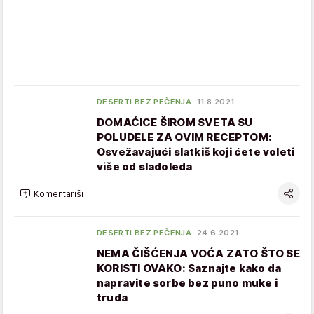
DESERTI BEZ PEČENJA
11.8.2021.
DOMAĆICE ŠIROM SVETA SU
POLUDELE ZA OVIM RECEPTOM:
Osvežavajući slatkiš koji ćete voleti
više od sladoleda
Komentariši
DESERTI BEZ PEČENJA
24.6.2021.
NEMA ČIŠĆENJA VOĆA ZATO ŠTO SE
KORISTI OVAKO: Saznajte kako da
napravite sorbe bez puno muke i
truda