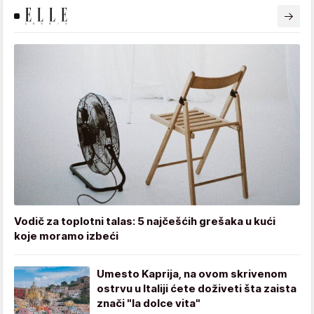
Vodič za toplotni talas: 5 najčešćih grešaka u kući
koje moramo izbeći
Umesto Kaprija, na ovom skrivenom
ostrvu u Italiji ćete doživeti šta zaista
znači "la dolce vita"