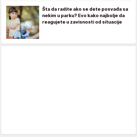
Šta da radite ako se dete posvađa sa
nekim u parku? Evo kako najbolje da
reagujete u zavisnosti od situacije