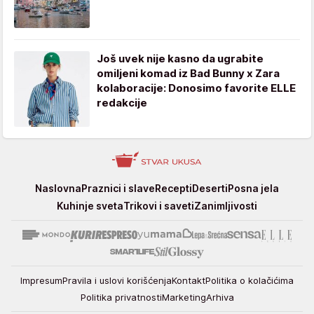
Još uvek nije kasno da ugrabite
omiljeni komad iz Bad Bunny x Zara
kolaboracije: Donosimo favorite ELLE
redakcije
Stvar
Naslovna
Praznici i slave
Recepti
Deserti
Posna jela
ukusa
Kuhinje sveta
Trikovi i saveti
Zanimljivosti
Impresum
Pravila i uslovi korišćenja
Kontakt
Politika o kolačićima
Politika privatnosti
Marketing
Arhiva