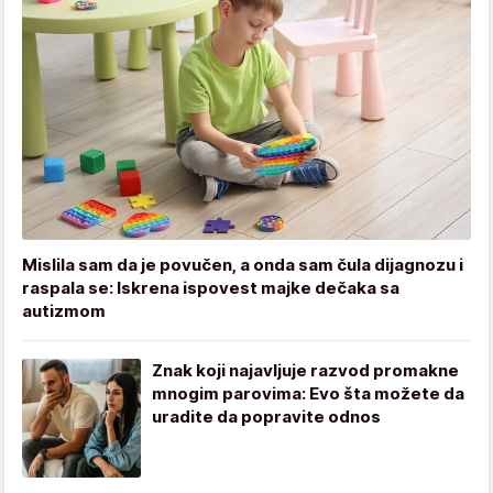
Mislila sam da je povučen, a onda sam čula dijagnozu i
raspala se: Iskrena ispovest majke dečaka sa
autizmom
Znak koji najavljuje razvod promakne
mnogim parovima: Evo šta možete da
uradite da popravite odnos