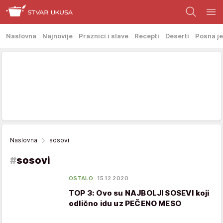
Naslovna
Najnovije
Praznici i slave
Recepti
Deserti
Posna je
Naslovna
sosovi
#
sosovi
OSTALO
15.12.2020.
TOP 3: Ovo su NAJBOLJI SOSEVI koji
odlično idu uz PEČENO MESO