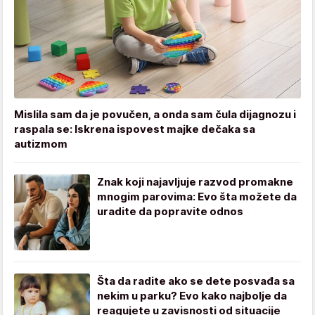
Mislila sam da je povučen, a onda sam čula dijagnozu i
raspala se: Iskrena ispovest majke dečaka sa
autizmom
Znak koji najavljuje razvod promakne
mnogim parovima: Evo šta možete da
uradite da popravite odnos
Šta da radite ako se dete posvađa sa
nekim u parku? Evo kako najbolje da
reagujete u zavisnosti od situacije