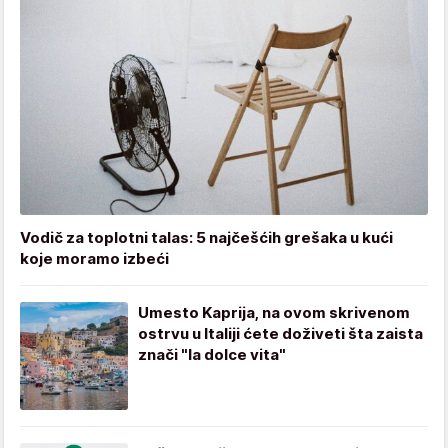
Vodič za toplotni talas: 5 najčešćih grešaka u kući
koje moramo izbeći
Umesto Kaprija, na ovom skrivenom
ostrvu u Italiji ćete doživeti šta zaista
znači "la dolce vita"