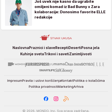
Još uvek nije kasno da ugrabite
omiljeni komad iz Bad Bunny x Zara
kolaboracije: Donosimo favorite ELLE
redakcije
Stvar
Naslovna
Praznici i slave
Recepti
Deserti
Posna jela
ukusa
Kuhinje sveta
Trikovi i saveti
Zanimljivosti
Impresum
Pravila i uslovi korišćenja
Kontakt
Politika o kolačićima
Politika privatnosti
Marketing
Arhiva
© 2026. MONDO, Inc. Sva prava zadržana.