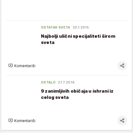
OSTATAK SVETA
23.1.2015.
Najbolji ulični specijaliteti širom
sveta
Komentariši
OSTALO
27.7.2014.
9 zanimljivih običaja u ishrani iz
celog sveta
Komentariši