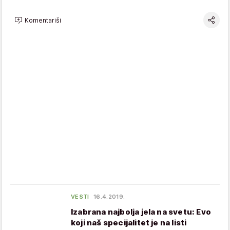
Komentariši
VESTI
16.4.2019.
Izabrana najbolja jela na svetu: Evo
koji naš specijalitet je na listi