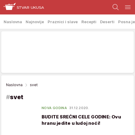
Naslovna
Najnovije
Praznici i slave
Recepti
Deserti
Posna je
Naslovna
svet
#
svet
NOVA GODINA
31.12.2020.
BUDITE SREĆNI CELE GODINE: Ovu
hranu jedite u ludoj noći!