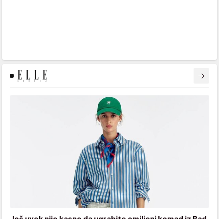
Još uvek nije kasno da ugrabite omiljeni komad iz Bad