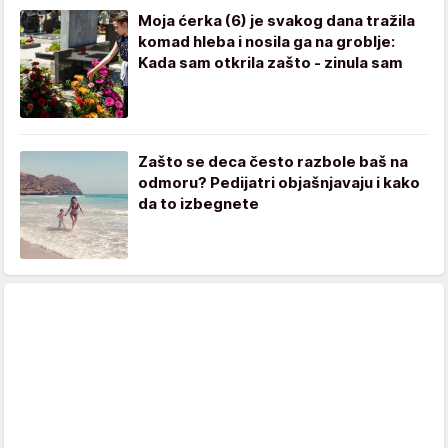
Moja ćerka (6) je svakog dana tražila
komad hleba i nosila ga na groblje:
Kada sam otkrila zašto - zinula sam
Zašto se deca često razbole baš na
odmoru? Pedijatri objašnjavaju i kako
da to izbegnete