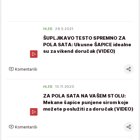
HLEB
29.5.2021.
ŠUPLJIKAVO TESTO SPREMNO ZA
POLA SATA: Ukusne ŠAPICE idealne
su za vikend doručak (VIDEO)
Komentariši
HLEB
15.11.2020.
ZA POLA SATA NA VAŠEM STOLU:
Mekane šapice punjene sirom koje
možete poslužiti za doručak (VIDEO)
Komentariši