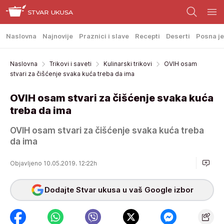
Naslovna
Najnovije
Praznici i slave
Recepti
Deserti
Posna je
Naslovna
Trikovi i saveti
Kulinarski trikovi
OVIH osam
stvari za čišćenje svaka kuća treba da ima
OVIH osam stvari za čišćenje svaka kuća
treba da ima
OVIH osam stvari za čišćenje svaka kuća treba
da ima
Objavljeno 10.05.2019. 12:22h
Dodajte Stvar ukusa u vaš Google izbor