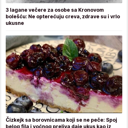
3 lagane večere za osobe sa Kronovom
bolešću: Ne opterećuju creva, zdrave su i vrlo
ukusne
Čizkejk sa borovnicama koji se ne peče: Spoj
belog fila i voćnog preliva daje ukus kao iz