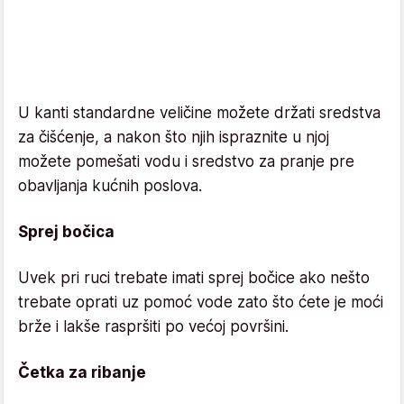
U kanti standardne veličine možete držati sredstva
za čišćenje, a nakon što njih ispraznite u njoj
možete pomešati vodu i sredstvo za pranje pre
obavljanja kućnih poslova.
Sprej bočica
Uvek pri ruci trebate imati sprej bočice ako nešto
trebate oprati uz pomoć vode zato što ćete je moći
brže i lakše raspršiti po većoj površini.
Četka za ribanje