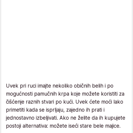
Uvek pri ruci imajte nekoliko običnih belih i po
mogućnosti pamučnih krpa koje možete koristiti za
čišćenje raznih stvari po kući. Uvek ćete moći lako
primetiti kada se isprljaju, zajedno ih prati i
jednostavno izbeljivati. Ako ne želite da ih kupujete
postoji alternativa: možete iseći stare bele majice.