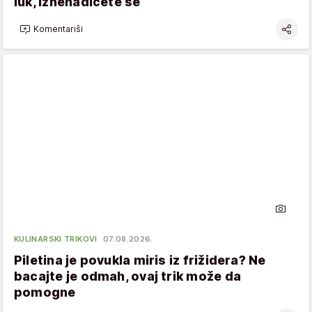
luk, iznenadićete se
Komentariši
KULINARSKI TRIKOVI
07.08.2026.
Piletina je povukla miris iz frižidera? Ne
bacajte je odmah, ovaj trik može da
pomogne