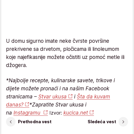
U domu sigurno imate neke čvrste površine
prekrivene sa drvetom, pločicama ili linoleumom
koje najefikasnije možete očistiti uz pomoć metle ili
džogera.
*Najbolje recepte, kulinarske savete, trikove i
dijete možete pronaći i na našim Facebook
stranicama –
Stvar ukusa
i
Šta da kuvam
danas?
*Zapratite Stvar ukusa i
na
Instagramu
Izvor:
kucica.net
Prethodna vest
Sledeća vest