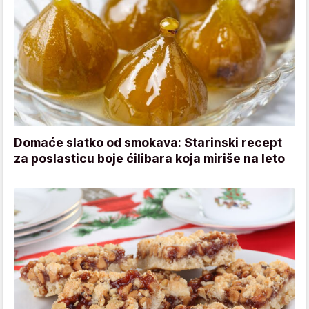
Domaće slatko od smokava: Starinski recept
za poslasticu boje ćilibara koja miriše na leto