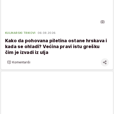
KULINARSKI TRIKOVI
06.08.2026.
Kako da pohovana piletina ostane hrskava i
kada se ohladi? Većina pravi istu grešku
čim je izvadi iz ulja
Komentariši