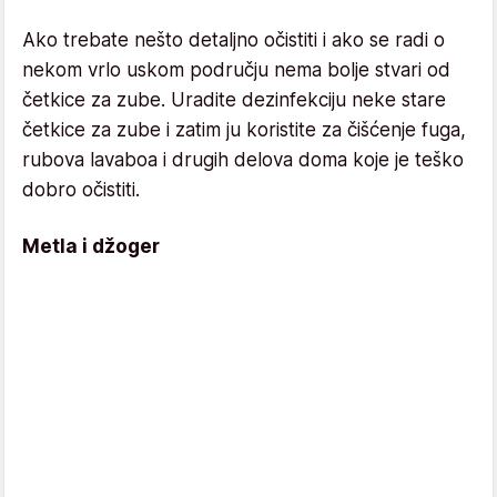
Ako trebate nešto detaljno očistiti i ako se radi o
nekom vrlo uskom području nema bolje stvari od
četkice za zube. Uradite dezinfekciju neke stare
četkice za zube i zatim ju koristite za čišćenje fuga,
rubova lavaboa i drugih delova doma koje je teško
dobro očistiti.
Metla i džoger