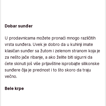
Dobar sunđer
U prodavnicama možete pronaći mnogo različitih
vrsta sunđera. Uvek je dobro da u kuhinji imate
klasičan sunđer sa žutom i zelenom stranom koja je
za nešto jače ribanje, a ako želite biti sigurni da
ćete skinuti još više prljavštine isprobajte silikonske
sunđere čija je prednost i to što skoro da traju
večno.
Bele krpe