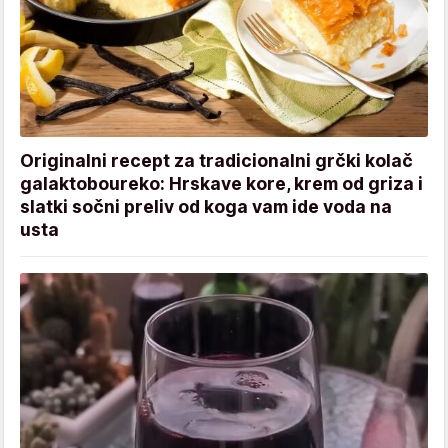
Originalni recept za tradicionalni grčki kolač
galaktoboureko: Hrskave kore, krem od griza i
slatki sočni preliv od koga vam ide voda na
usta