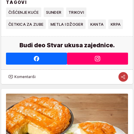
TAGOVI
ČIŠĆENJE KUĆE
SUNĐER
TRIKOVI
ČETKICA ZA ZUBE
METLA I DŽOGER
KANTA
KRPA
Budi deo Stvar ukusa zajednice.
Komentariši