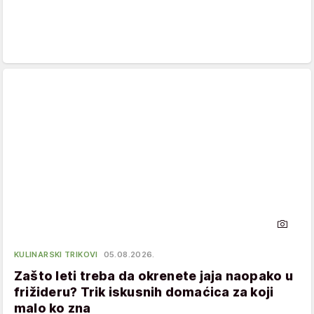
KULINARSKI TRIKOVI
05.08.2026.
Zašto leti treba da okrenete jaja naopako u
frižideru? Trik iskusnih domaćica za koji
malo ko zna