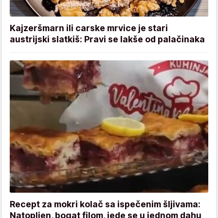
Kajzeršmarn ili carske mrvice je stari
austrijski slatkiš: Pravi se lakše od palačinaka
Recept za mokri kolač sa ispečenim šljivama:
Natopljen, bogat filom, jede se u jednom dahu