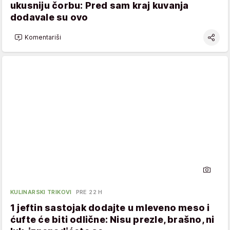
ukusniju čorbu: Pred sam kraj kuvanja
dodavale su ovo
Komentariši
KULINARSKI TRIKOVI
PRE 22 H
1 jeftin sastojak dodajte u mleveno meso i
ćufte će biti odlične: Nisu prezle, brašno, ni