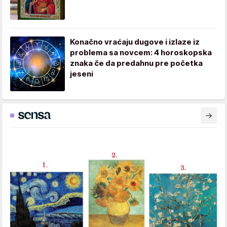
Konačno vraćaju dugove i izlaze iz
problema sa novcem: 4 horoskopska
znaka če da predahnu pre početka
jeseni