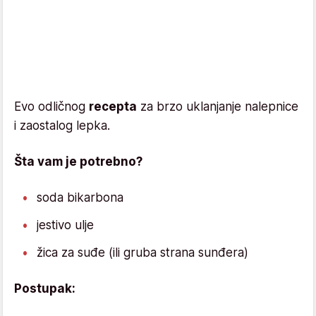
Evo odličnog
recepta
za brzo uklanjanje nalepnice
i zaostalog lepka.
Šta vam je potrebno?
soda bikarbona
jestivo ulje
žica za suđe (ili gruba strana sunđera)
Postupak: