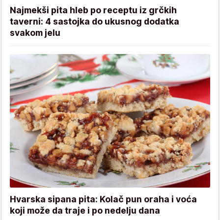
Najmekši pita hleb po receptu iz grčkih
taverni: 4 sastojka do ukusnog dodatka
svakom jelu
Hvarska sipana pita: Kolač pun oraha i voća
koji može da traje i po nedelju dana