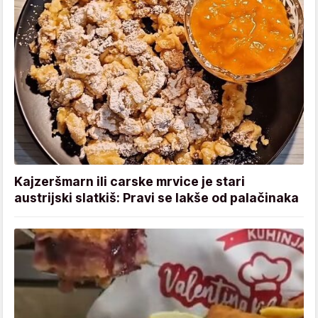
Kajzeršmarn ili carske mrvice je stari
austrijski slatkiš: Pravi se lakše od palačinaka