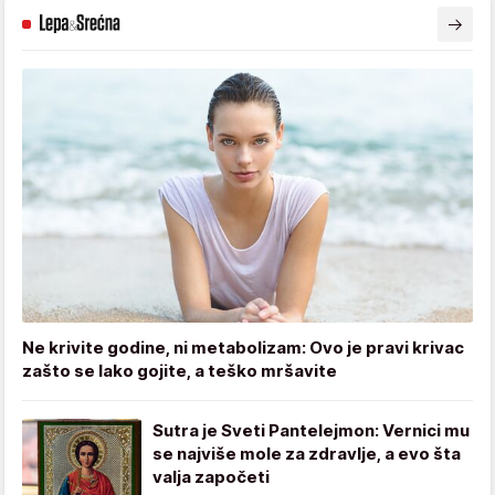
Ne krivite godine, ni metabolizam: Ovo je pravi krivac
zašto se lako gojite, a teško mršavite
Sutra je Sveti Pantelejmon: Vernici mu
se najviše mole za zdravlje, a evo šta
valja započeti