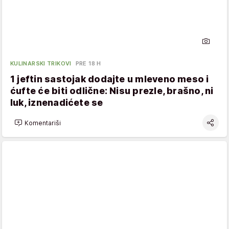
KULINARSKI TRIKOVI
PRE 18 H
1 jeftin sastojak dodajte u mleveno meso i
ćufte će biti odlične: Nisu prezle, brašno, ni
luk, iznenadićete se
Komentariši