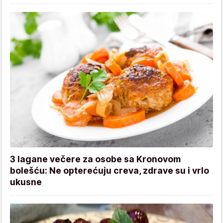
3 lagane večere za osobe sa Kronovom
bolešću: Ne opterećuju creva, zdrave su i vrlo
ukusne