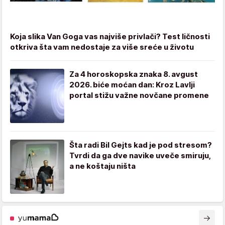
Koja slika Van Goga vas najviše privlači? Test ličnosti
otkriva šta vam nedostaje za više sreće u životu
Za 4 horoskopska znaka 8. avgust
2026. biće moćan dan: Kroz Lavlji
portal stižu važne novčane promene
Šta radi Bil Gejts kad je pod stresom?
Tvrdi da ga dve navike uveče smiruju,
a ne koštaju ništa