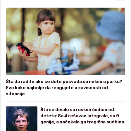
Šta da radite ako se dete posvađa sa nekim u parku?
Evo kako najbolje da reagujete u zavisnosti od
situacije
Šta se desilo sa ruskim čudom od
deteta: Sa 4 rešavao integrale, sa 9
genije, a sačekala ga tragična sudbina