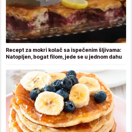
Recept za mokri kolač sa ispečenim šljivama:
Natopljen, bogat filom, jede se u jednom dahu