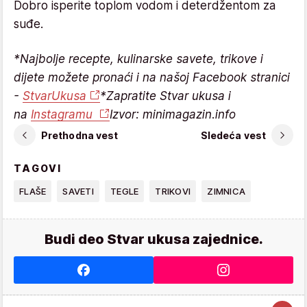
Dobro isperite toplom vodom i deterdžentom za
suđe.
*Najbolje recepte, kulinarske savete, trikove i
dijete možete pronaći i na našoj Facebook stranici
-
StvarUkusa
*Zapratite Stvar ukusa i
na
Instagramu
Izvor: minimagazin.info
Prethodna vest
Sledeća vest
TAGOVI
FLAŠE
SAVETI
TEGLE
TRIKOVI
ZIMNICA
Budi deo Stvar ukusa zajednice.