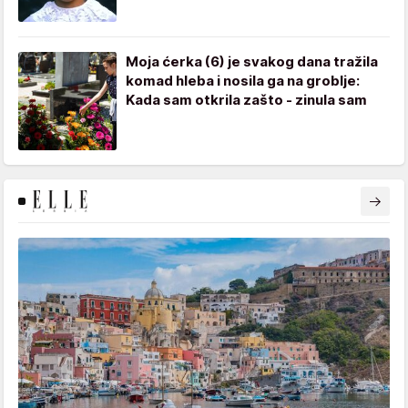
Moja ćerka (6) je svakog dana tražila
komad hleba i nosila ga na groblje:
Kada sam otkrila zašto - zinula sam