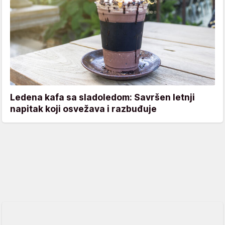
Ledena kafa sa sladoledom: Savršen letnji
napitak koji osvežava i razbuđuje