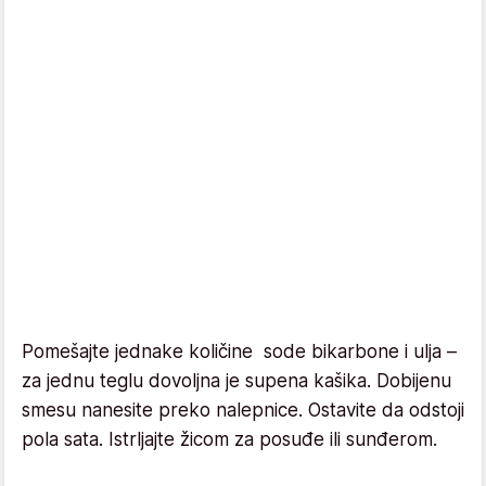
Pomešajte jednake količine sode bikarbone i ulja –
za jednu teglu dovoljna je supena kašika. Dobijenu
smesu nanesite preko nalepnice. Ostavite da odstoji
pola sata. Istrljajte žicom za posuđe ili sunđerom.