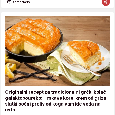
Komentariši
Originalni recept za tradicionalni grčki kolač
galaktoboureko: Hrskave kore, krem od griza i
slatki sočni preliv od koga vam ide voda na
usta