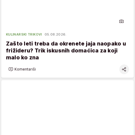
KULINARSKI TRIKOVI
05.08.2026.
Zašto leti treba da okrenete jaja naopako u
frižideru? Trik iskusnih domaćica za koji
malo ko zna
Komentariši