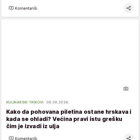
Komentariši
KULINARSKI TRIKOVI
06.08.2026.
Kako da pohovana piletina ostane hrskava i
kada se ohladi? Većina pravi istu grešku
čim je izvadi iz ulja
Komentariši