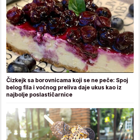
Čizkejk sa borovnicama koji se ne peče: Spoj
belog fila i voćnog preliva daje ukus kao iz
najbolje poslastičarnice