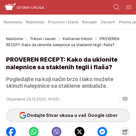
Naslovna
Najnovije
Praznici i slave
Recepti
Deserti
Posna je
Naslovna
Trikovi i saveti
Kulinarski trikovi
PROVEREN
RECEPT: Kako da uklonite nalepnice sa staklenih tegli i flaša?
PROVEREN RECEPT: Kako da uklonite
nalepnice sa staklenih tegli i flaša?
Pogledajte na koji način brzo i lako možete
skinuti nalepinice sa staklene ambalaže.
Objavljeno 24.10.2020. 16:02h
Dodajte Stvar ukusa u vaš Google izbor