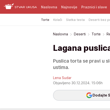
Naslovna
Najnovije
Praznici i slave
Torte
Kolači
Slatka testa
Deserti bez p
Naslovna
Deserti
Torte
Re
Lagana puslica
Puslica torta se pravi u s
ustima.
Lena Sudar
Objavljeno 30.12.2024. 15:06h
Dodajte S