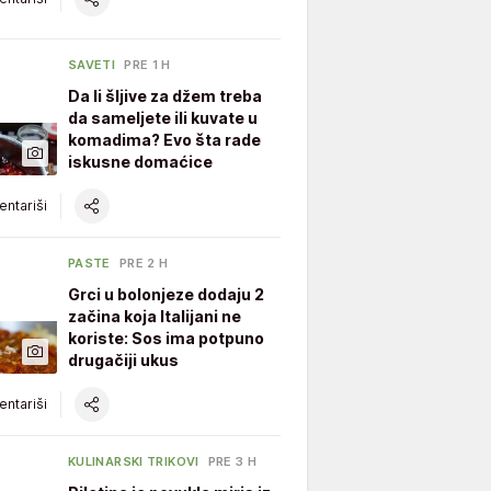
SAVETI
PRE 1 H
Da li šljive za džem treba
da sameljete ili kuvate u
komadima? Evo šta rade
iskusne domaćice
ntariši
PASTE
PRE 2 H
Grci u bolonjeze dodaju 2
začina koja Italijani ne
koriste: Sos ima potpuno
drugačiji ukus
ntariši
KULINARSKI TRIKOVI
PRE 3 H