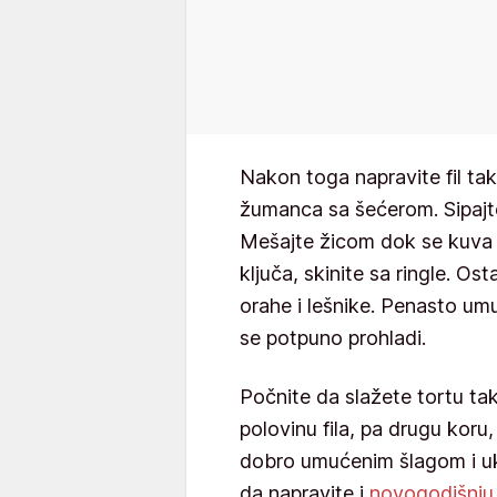
Nakon toga napravite fil ta
žumanca sa šećerom. Sipajte
Mešajte žicom dok se kuva 
ključa, skinite sa ringle. Ost
orahe i lešnike. Penasto umu
se potpuno prohladi.
Počnite da slažete tortu tak
polovinu fila, pa drugu koru, p
dobro umućenim šlagom i uk
da napravite i
novogodišnju 