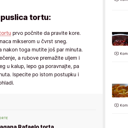
puslica tortu:
tortu
prvo počnite da pravite kore.
anaca mikserom u čvrst sneg.
 nakon toga mutite još par minuta.
Kome
ečenje, a rubove premažite uljem i
eg u kalup, lepo ga poravnajte, pa
nuta. Ispecite po istom postupku i
ohladi.
Kome
ORTE
agana Rafaelo torta