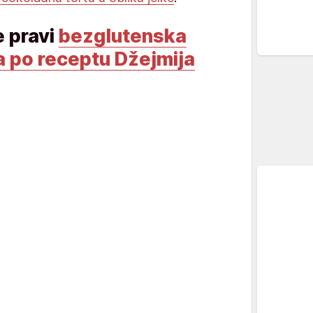
e pravi
bezglutenska
a po receptu Džejmija