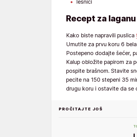
lešnici
Recept za laganu 
Kako biste napravili puslica
Umutite za prvu koru 6 bel
Postepeno dodajte šećer, pa
Kalup obložite papirom za p
pospite brašnom. Stavite sn
pecite na 150 stepeni 35 mi
drugu koru i ostavite da se 
PROČITAJTE JOŠ
T
L