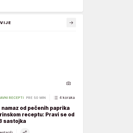
VIJE
4 koraka
45 minuta
AVNI RECEPTI
PRE 50 MIN
i namaz od pečenih paprika
rinskom receptu: Pravi se od
3 sastojka
ntariši