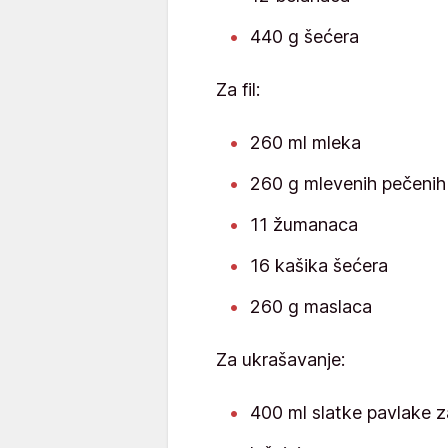
440 g šećera
Za fil:
260 ml mleka
260 g mlevenih pečenih 
11 žumanaca
16 kašika šećera
260 g maslaca
Za ukrašavanje:
400 ml slatke pavlake z