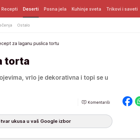
Recepti
Deserti
Posna jela
Kuhinje sveta
Trikovi i saveti
ečenja
Ostalo
cept za laganu puslica tortu
 torta
lojevima, vrlo je dekorativna i topi se u
Komentariši
tvar ukusa u vaš Google izbor