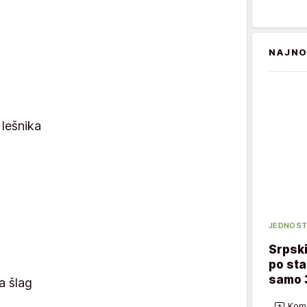
NAJNO
lešnika
JEDNOST
Srpsk
po sta
samo 
a šlag
Kome