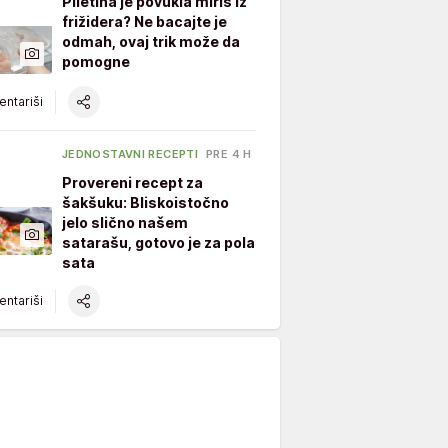
Piletina je povukla miris iz
frižidera? Ne bacajte je
odmah, ovaj trik može da
pomogne
ntariši
JEDNOSTAVNI RECEPTI
PRE 4 H
Provereni recept za
šakšuku: Bliskoistočno
jelo slično našem
satarašu, gotovo je za pola
sata
ntariši