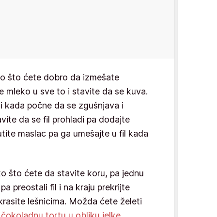
ko što ćete dobro da izmešate
 mleko u sve to i stavite da se kuva.
i kada počne da se zgušnjava i
avite da se fil prohladi pa dodajte
tite maslac pa ga umešajte u fil kada
o što ćete da stavite koru, pa jednu
a preostali fil i na kraju prekrijte
rasite lešnicima. Možda ćete želeti
čokoladnu tortu u obliku jelke
.