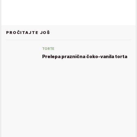
PROČITAJTE JOŠ
TORTE
Prelepa praznična čoko-vanila torta