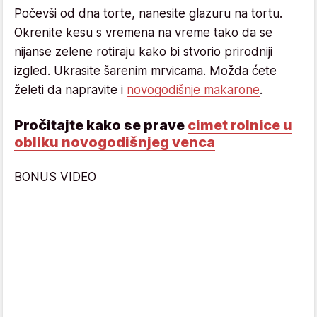
Počevši od dna torte, nanesite glazuru na tortu.
Okrenite kesu s vremena na vreme tako da se
nijanse zelene rotiraju kako bi stvorio prirodniji
izgled. Ukrasite šarenim mrvicama. Možda ćete
želeti da napravite i
novogodišnje makarone
.
Pročitajte kako se prave
cimet rolnice u
obliku novogodišnjeg venca
BONUS VIDEO