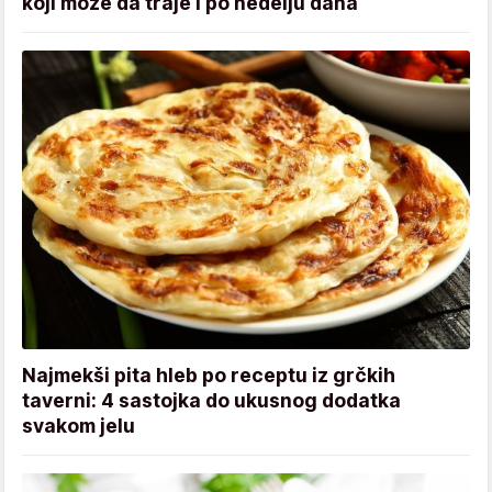
koji može da traje i po nedelju dana
Najmekši pita hleb po receptu iz grčkih
taverni: 4 sastojka do ukusnog dodatka
svakom jelu