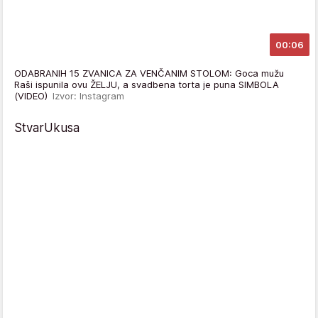
00:06
ODABRANIH 15 ZVANICA ZA VENČANIM STOLOM: Goca mužu
Raši ispunila ovu ŽELJU, a svadbena torta je puna SIMBOLA
(VIDEO)
Izvor: Instagram
StvarUkusa