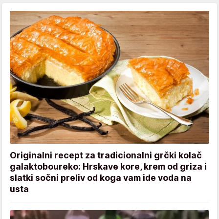
Originalni recept za tradicionalni grčki kolač
galaktoboureko: Hrskave kore, krem od griza i
slatki sočni preliv od koga vam ide voda na
usta