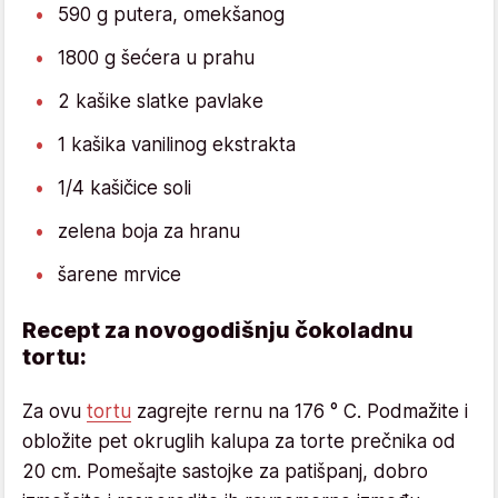
590 g putera, omekšanog
1800 g šećera u prahu
2 kašike slatke pavlake
1 kašika vanilinog ekstrakta
1/4 kašičice soli
zelena boja za hranu
šarene mrvice
Recept za novogodišnju čokoladnu
tortu:
Za ovu
tortu
zagrejte rernu na 176 ° C. Podmažite i
obložite pet okruglih kalupa za torte prečnika od
20 cm. Pomešajte sastojke za patišpanj, dobro