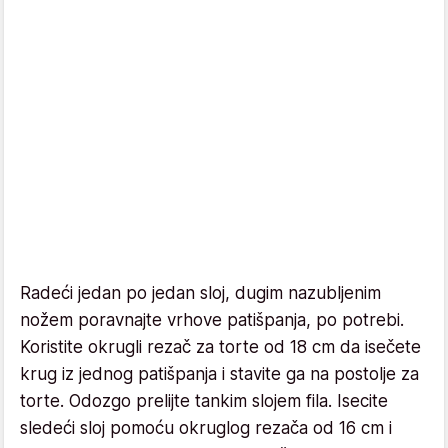
Radeći jedan po jedan sloj, dugim nazubljenim
nožem poravnajte vrhove patišpanja, po potrebi.
Koristite okrugli rezač za torte od 18 cm da isečete
krug iz jednog patišpanja i stavite ga na postolje za
torte. Odozgo prelijte tankim slojem fila. Isecite
sledeći sloj pomoću okruglog rezača od 16 cm i