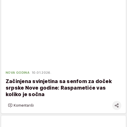
NOVA GODINA
10.01.2026.
Začinjena svinjetina sa senfom za doček
srpske Nove godine: Raspametiće vas
koliko je sočna
Komentariši