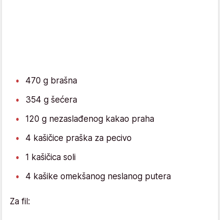
470 g brašna
354 g šećera
120 g nezaslađenog kakao praha
4 kašičice praška za pecivo
1 kašičica soli
4 kašike omekšanog neslanog putera
Za fil: