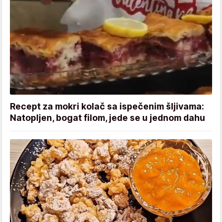
Recept za mokri kolač sa ispečenim šljivama:
Natopljen, bogat filom, jede se u jednom dahu