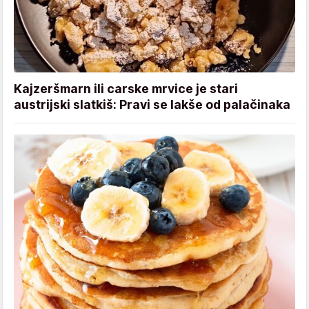
Kajzeršmarn ili carske mrvice je stari
austrijski slatkiš: Pravi se lakše od palačinaka