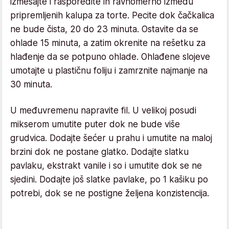
izmešajte i rasporedite ih ravnomerno između
pripremljenih kalupa za torte. Pecite dok čačkalica
ne bude čista, 20 do 23 minuta. Ostavite da se
ohlade 15 minuta, a zatim okrenite na rešetku za
hlađenje da se potpuno ohlade. Ohlađene slojeve
umotajte u plastičnu foliju i zamrznite najmanje na
30 minuta.
U međuvremenu napravite fil. U velikoj posudi
mikserom umutite puter dok ne bude više
grudvica. Dodajte šećer u prahu i umutite na maloj
brzini dok ne postane glatko. Dodajte slatku
pavlaku, ekstrakt vanile i so i umutite dok se ne
sjedini. Dodajte još slatke pavlake, po 1 kašiku po
potrebi, dok se ne postigne željena konzistencija.