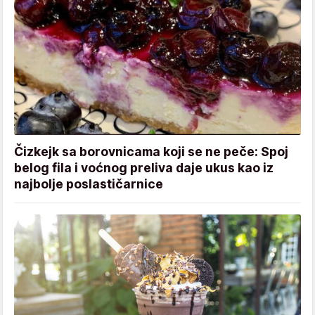
Čizkejk sa borovnicama koji se ne peče: Spoj
belog fila i voćnog preliva daje ukus kao iz
najbolje poslastičarnice