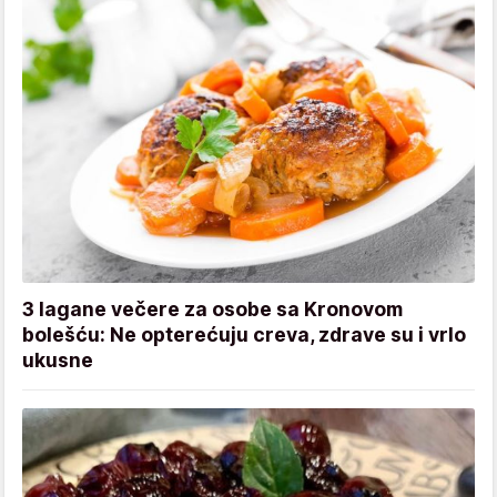
3 lagane večere za osobe sa Kronovom
bolešću: Ne opterećuju creva, zdrave su i vrlo
ukusne