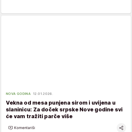
NOVA GODINA
12.01.2026.
Vekna od mesa punjena sirom i uvijena u
slaninicu: Za doček srpske Nove godine svi
će vam tražiti parče više
Komentariši