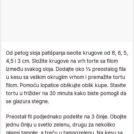
Od petog sloja patišpanja isecite krugove od 8, 6, 5,
4,5 i 3 cm. Složite krugove na vrh torte sa filom
između svakog sloja. Dodajte oko ⅓ preostalog fila
u kesu sa velikim okruglim vrhom i premažite tortu
filom. Pomoću lopatice oblikujte oblik kupe. Stavite
tortu u frižider na 30 minuta kako biste pomogli da
se glazura stegne.
Preostali fil podjednako podelite na 3 činije. Obojite
jednu činiju u svetlo zelenu, drugu za nekoliko
nijansi tamnije, a treću u tamnozelenu. Na kesu sa