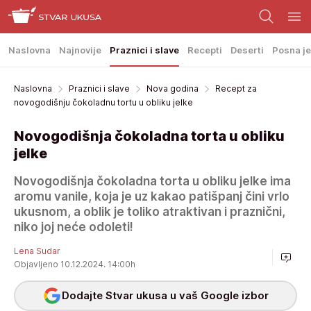
Naslovna
Najnovije
Praznici i slave
Recepti
Deserti
Posna je
Naslovna
Praznici i slave
Nova godina
Recept za
novogodišnju čokoladnu tortu u obliku jelke
Novogodišnja čokoladna torta u obliku
jelke
Novogodišnja čokoladna torta u obliku jelke ima
aromu vanile, koja je uz kakao patišpanj čini vrlo
ukusnom, a oblik je toliko atraktivan i praznični,
niko joj neće odoleti!
Lena Sudar
Objavljeno 10.12.2024. 14:00h
Dodajte Stvar ukusa u vaš Google izbor