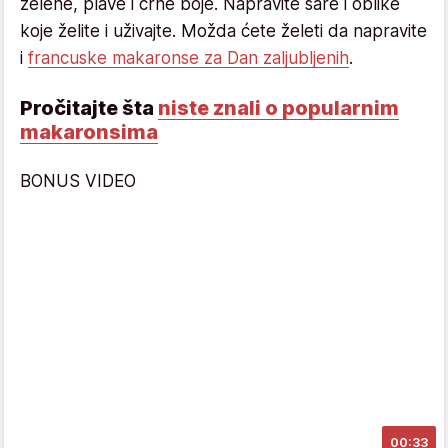
zelene, plave i crne boje. Napravite šare i oblike
koje želite i uživajte. Možda ćete želeti da napravite
i
francuske makaronse za Dan zaljubljenih
.
Pročitajte šta
niste znali o popularnim
makaronsima
BONUS VIDEO
00:33