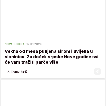
NOVA GODINA
12.01.2026.
Vekna od mesa punjena sirom i uvijena u
slaninicu: Za doček srpske Nove godine svi
će vam tražiti parče više
Komentariši