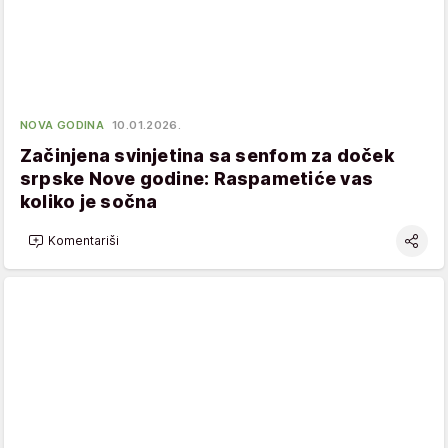
NOVA GODINA
10.01.2026.
Začinjena svinjetina sa senfom za doček
srpske Nove godine: Raspametiće vas
koliko je sočna
Komentariši