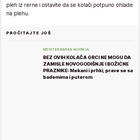
pleh iz rerne i ostavite da se kolači potpuno ohlade
na plehu.
PROČITAJTE JOŠ
MEDITERANSKA KUHINJA
BEZ OVIH KOLAČA GRCI NE MOGU DA
ZAMISLE NOVOGODIŠNJE I BOŽIĆNE
PRAZNIKE: Mekani i prhki, prave se sa
bademima i puterom