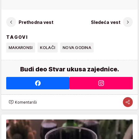
Prethodna vest
Sledeća vest
TAGOVI
MAKARONSI
KOLAČI
NOVA GODINA
Budi deo Stvar ukusa zajednice.
Komentariši