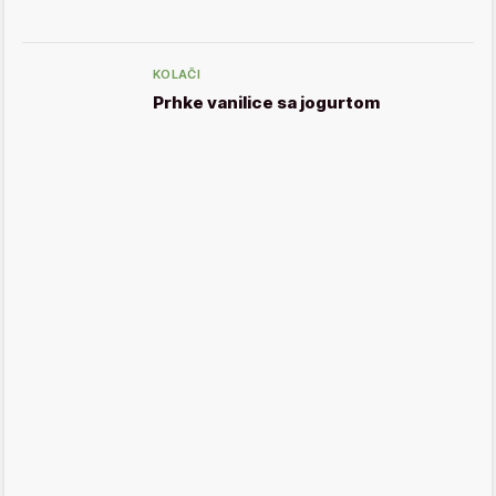
KOLAČI
Prhke vanilice sa jogurtom