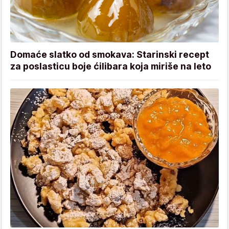
Domaće slatko od smokava: Starinski recept
za poslasticu boje ćilibara koja miriše na leto