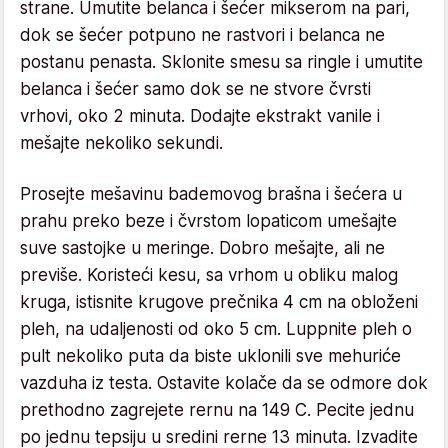
strane. Umutite belanca i šećer mikserom na pari,
dok se šećer potpuno ne rastvori i belanca ne
postanu penasta. Sklonite smesu sa ringle i umutite
belanca i šećer samo dok se ne stvore čvrsti
vrhovi, oko 2 minuta. Dodajte ekstrakt vanile i
mešajte nekoliko sekundi.
Prosejte mešavinu bademovog brašna i šećera u
prahu preko beze i čvrstom lopaticom umešajte
suve sastojke u meringe. Dobro mešajte, ali ne
previše. Koristeći kesu, sa vrhom u obliku malog
kruga, istisnite krugove prečnika 4 cm na obloženi
pleh, na udaljenosti od oko 5 cm. Luppnite pleh o
pult nekoliko puta da biste uklonili sve mehuriće
vazduha iz testa. Ostavite kolače da se odmore dok
prethodno zagrejete rernu na 149 C. Pecite jednu
po jednu tepsiju u sredini rerne 13 minuta. Izvadite