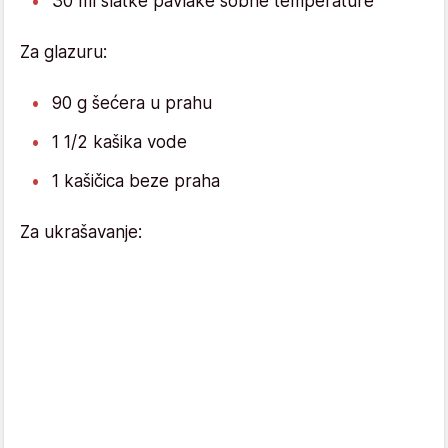
30 ml slatke pavlake sobne temperature
Za glazuru:
90 g šećera u prahu
1 1/2 kašika vode
1 kašičica beze praha
Za ukrašavanje: