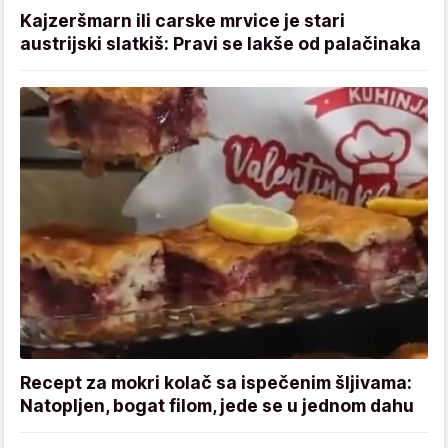
Kajzeršmarn ili carske mrvice je stari
austrijski slatkiš: Pravi se lakše od palačinaka
Recept za mokri kolač sa ispečenim šljivama:
Natopljen, bogat filom, jede se u jednom dahu