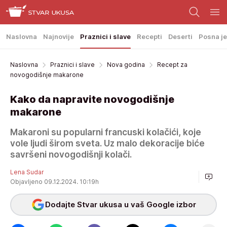
Naslovna
Najnovije
Praznici i slave
Recepti
Deserti
Posna je
Naslovna
Praznici i slave
Nova godina
Recept za
novogodišnje makarone
Kako da napravite novogodišnje
makarone
Makaroni su popularni francuski kolačići, koje
vole ljudi širom sveta. Uz malo dekoracije biće
savršeni novogodišnji kolači.
Lena Sudar
Objavljeno 09.12.2024. 10:19h
Dodajte Stvar ukusa u vaš Google izbor