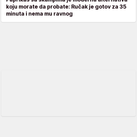
koju morate da probate: Ručak je gotov za 35
minuta i nema mu ravnog