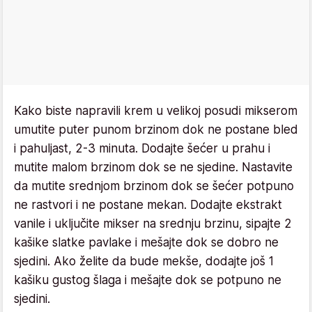
Kako biste napravili krem u velikoj posudi mikserom
umutite puter punom brzinom dok ne postane bled
i pahuljast, 2-3 minuta. Dodajte šećer u prahu i
mutite malom brzinom dok se ne sjedine. Nastavite
da mutite srednjom brzinom dok se šećer potpuno
ne rastvori i ne postane mekan. Dodajte ekstrakt
vanile i uključite mikser na srednju brzinu, sipajte 2
kašike slatke pavlake i mešajte dok se dobro ne
sjedini. Ako želite da bude mekše, dodajte još 1
kašiku gustog šlaga i mešajte dok se potpuno ne
sjedini.