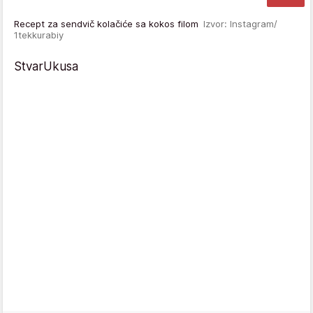
Recept za sendvič kolačiće sa kokos filom
Izvor: Instagram/
1tekkurabiy
StvarUkusa