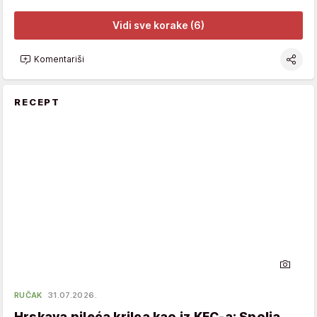
Vidi sve korake (6)
Komentariši
RECEPT
RUČAK
31.07.2026.
Hrskava pileća krilca kao iz KFC-a: Spolja