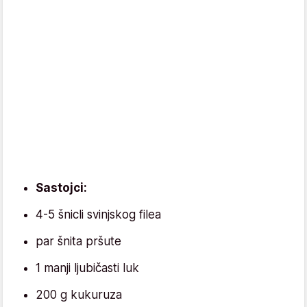
Sastojci:
4-5 šnicli svinjskog filea
par šnita pršute
1 manji ljubičasti luk
200 g kukuruza