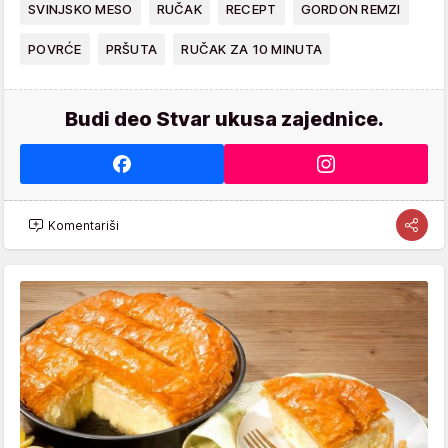
SVINJSKO MESO
RUČAK
RECEPT
GORDON REMZI
POVRĆE
PRŠUTA
RUČAK ZA 10 MINUTA
Budi deo Stvar ukusa zajednice.
Komentariši