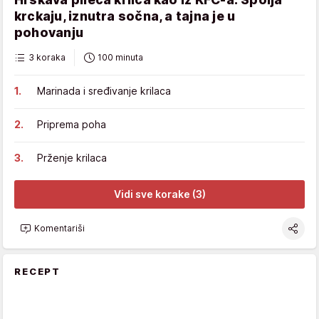
krckaju, iznutra sočna, a tajna je u
pohovanju
3 koraka
100 minuta
Marinada i sređivanje krilaca
Priprema poha
Prženje krilaca
Vidi sve korake (3)
Komentariši
RECEPT