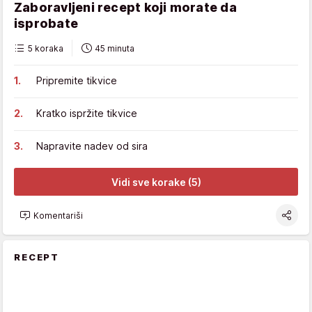
Zaboravljeni recept koji morate da
isprobate
5 koraka
45 minuta
Pripremite tikvice
Kratko ispržite tikvice
Napravite nadev od sira
Vidi sve korake (5)
Komentariši
RECEPT