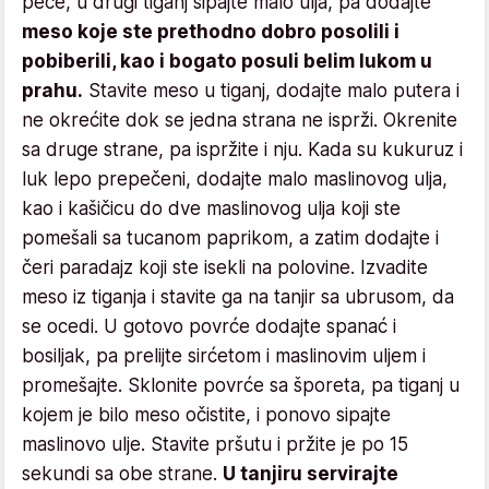
peče, u drugi tiganj sipajte malo ulja, pa dodajte
meso koje ste prethodno dobro posolili i
pobiberili, kao i bogato posuli belim lukom u
prahu.
Stavite meso u tiganj, dodajte malo putera i
ne okrećite dok se jedna strana ne isprži. Okrenite
sa druge strane, pa ispržite i nju. Kada su kukuruz i
luk lepo prepečeni, dodajte malo maslinovog ulja,
kao i kašičicu do dve maslinovog ulja koji ste
pomešali sa tucanom paprikom, a zatim dodajte i
čeri paradajz koji ste isekli na polovine. Izvadite
meso iz tiganja i stavite ga na tanjir sa ubrusom, da
se ocedi. U gotovo povrće dodajte spanać i
bosiljak, pa prelijte sirćetom i maslinovim uljem i
promešajte. Sklonite povrće sa šporeta, pa tiganj u
kojem je bilo meso očistite, i ponovo sipajte
maslinovo ulje. Stavite pršutu i pržite je po 15
sekundi sa obe strane.
U tanjiru servirajte