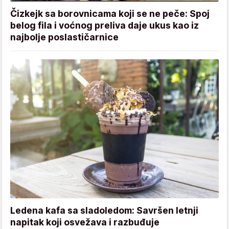
Čizkejk sa borovnicama koji se ne peče: Spoj
belog fila i voćnog preliva daje ukus kao iz
najbolje poslastičarnice
Ledena kafa sa sladoledom: Savršen letnji
napitak koji osvežava i razbuđuje