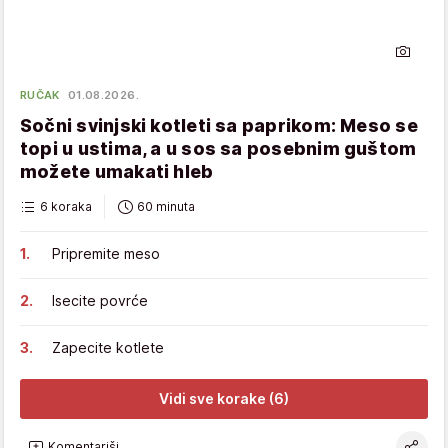
RUČAK
01.08.2026.
Sočni svinjski kotleti sa paprikom: Meso se
topi u ustima, a u sos sa posebnim guštom
možete umakati hleb
6 koraka
60 minuta
Pripremite meso
Isecite povrće
Zapecite kotlete
Vidi sve korake (6)
Komentariši