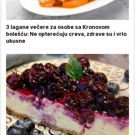
3 lagane večere za osobe sa Kronovom
bolešću: Ne opterećuju creva, zdrave su i vrlo
ukusne