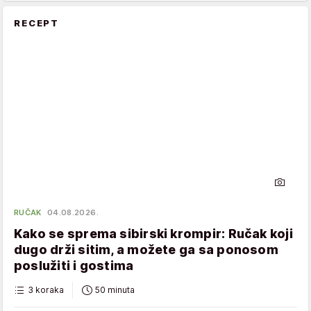
RECEPT
RUČAK
04.08.2026.
Kako se sprema sibirski krompir: Ručak koji
dugo drži sitim, a možete ga sa ponosom
poslužiti i gostima
3 koraka
50 minuta