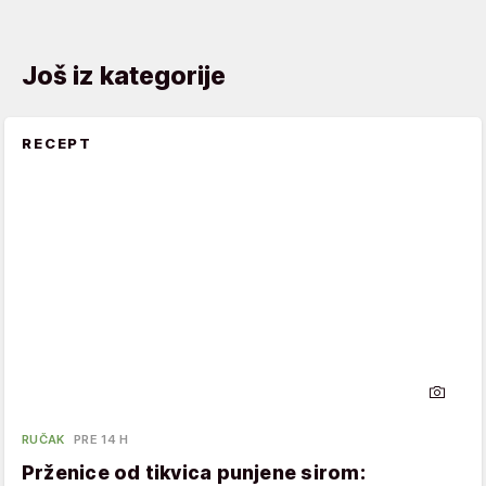
Još iz kategorije
RECEPT
RUČAK
PRE 14 H
Prženice od tikvica punjene sirom: