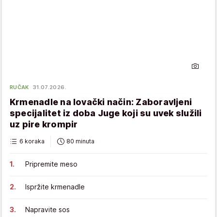
RUČAK
31.07.2026.
Krmenadle na lovački način: Zaboravljeni
specijalitet iz doba Juge koji su uvek služili
uz pire krompir
6 koraka
80 minuta
Pripremite meso
Ispržite krmenadle
Napravite sos