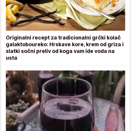
Originalni recept za tradicionalni grčki kolač
galaktoboureko: Hrskave kore, krem od griza i
slatki sočni preliv od koga vam ide voda na
usta