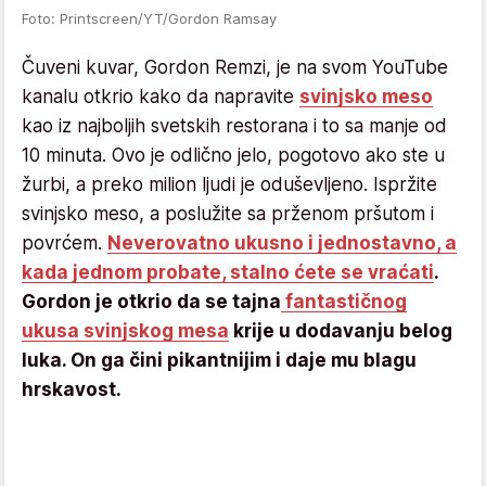
Foto: Printscreen/YT/Gordon Ramsay
Čuveni kuvar, Gordon Remzi, je na svom YouTube
kanalu otkrio kako da napravite
svinjsko meso
kao iz najboljih svetskih restorana i to sa manje od
10 minuta. Ovo je odlično jelo, pogotovo ako ste u
žurbi, a preko milion ljudi je oduševljeno. Ispržite
svinjsko meso, a poslužite sa prženom pršutom i
povrćem.
Neverovatno ukusno i jednostavno, a
kada jednom probate, stalno ćete se vraćati
.
Gordon je otkrio da se tajna
fantastičnog
ukusa svinjskog mesa
krije u dodavanju belog
luka. On ga čini pikantnijim i daje mu blagu
hrskavost.