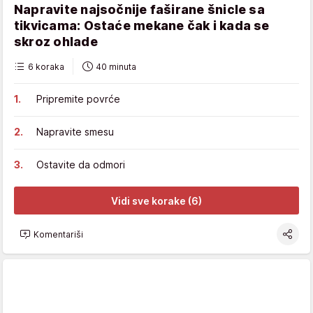
Napravite najsočnije faširane šnicle sa
tikvicama: Ostaće mekane čak i kada se
skroz ohlade
6 koraka
40 minuta
Pripremite povrće
Napravite smesu
Ostavite da odmori
Vidi sve korake (6)
Komentariši