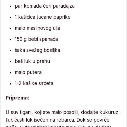
par komada čeri paradajza
1 kašičica tucane paprike
malo maslinovog ulja
150 g bebi spanaća
šaka svežeg bosiljka
beli luk u prahu
malo putera
1-2 kašike sirćeta
Pripre
ma:
U suv tiganj, koji ste malo posolili, dodajte kukuruz i
ljubičasti luk isečen na rebarca. Dok se povrće