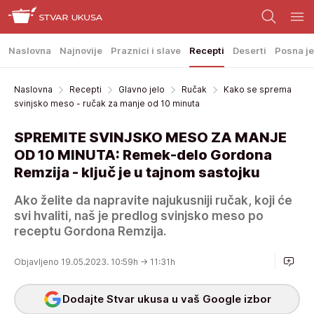
Naslovna
Najnovije
Praznici i slave
Recepti
Deserti
Posna je
Naslovna
Recepti
Glavno jelo
Ručak
Kako se sprema
svinjsko meso - ručak za manje od 10 minuta
SPREMITE SVINJSKO MESO ZA MANJE
OD 10 MINUTA: Remek-delo Gordona
Remzija - ključ je u tajnom sastojku
Ako želite da napravite najukusniji ručak, koji će
svi hvaliti, naš je predlog svinjsko meso po
receptu Gordona Remzija.
Objavljeno 19.05.2023. 10:59h
→ 11:31h
Dodajte Stvar ukusa u vaš Google izbor