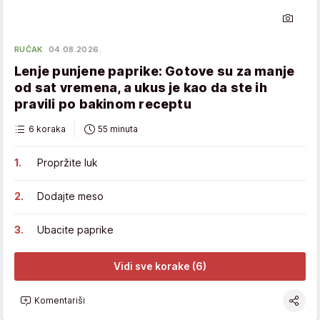
RUČAK
04.08.2026.
Lenje punjene paprike: Gotove su za manje
od sat vremena, a ukus je kao da ste ih
pravili po bakinom receptu
6 koraka
55 minuta
Propržite luk
Dodajte meso
Ubacite paprike
Vidi sve korake (6)
Komentariši