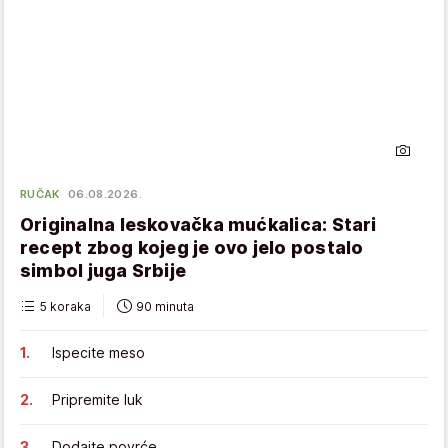
RUČAK
06.08.2026.
Originalna leskovačka mućkalica: Stari
recept zbog kojeg je ovo jelo postalo
simbol juga Srbije
5 koraka
90 minuta
Ispecite meso
Pripremite luk
Dodajte povrće