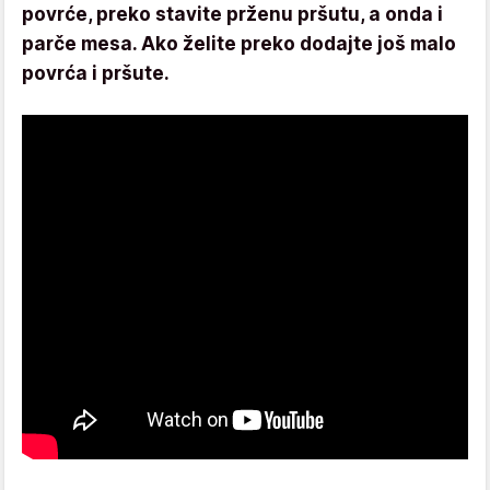
povrće, preko stavite prženu pršutu, a onda i
parče mesa. Ako želite preko dodajte još malo
povrća i pršute.