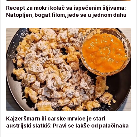
Recept za mokri kolač sa ispečenim šljivama:
Natopljen, bogat filom, jede se u jednom dahu
Kajzeršmarn ili carske mrvice je stari
austrijski slatkiš: Pravi se lakše od palačinaka