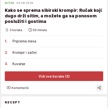
RUČAK
04.08.2026.
Kako se sprema sibirski krompir: Ručak koji
dugo drži sitim, a možete ga sa ponosom
poslužiti i gostima
3 koraka
50 minuta
Priprema mesa
Krompir i začini
Kuvanje
Vidi sve korake (3)
Komentariši
RECEPT