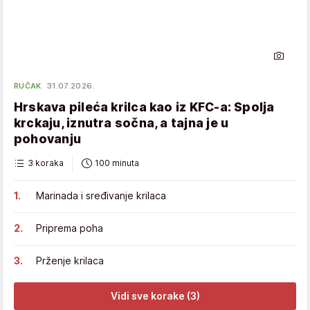
RUČAK
31.07.2026.
Hrskava pileća krilca kao iz KFC-a: Spolja
krckaju, iznutra sočna, a tajna je u
pohovanju
3 koraka
100 minuta
Marinada i sređivanje krilaca
Priprema poha
Prženje krilaca
Vidi sve korake (3)