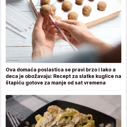
Ova domaća poslastica se pravi brzo i lako a
deca je obožavaju: Recept za slatke kuglice na
štapiću gotove za manje od sat vremena