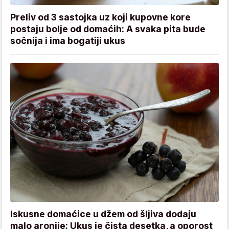
Preliv od 3 sastojka uz koji kupovne kore
postaju bolje od domaćih: A svaka pita bude
sočnija i ima bogatiji ukus
Iskusne domaćice u džem od šljiva dodaju
malo aronije: Ukus je čista desetka, a oporost