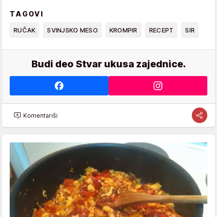
TAGOVI
RUČAK
SVINJSKO MESO
KROMPIR
RECEPT
SIR
Budi deo Stvar ukusa zajednice.
Komentariši