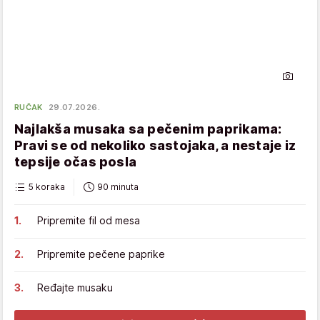
RUČAK
29.07.2026.
Najlakša musaka sa pečenim paprikama:
Pravi se od nekoliko sastojaka, a nestaje iz
tepsije očas posla
5 koraka
90 minuta
Pripremite fil od mesa
Pripremite pečene paprike
Ređajte musaku