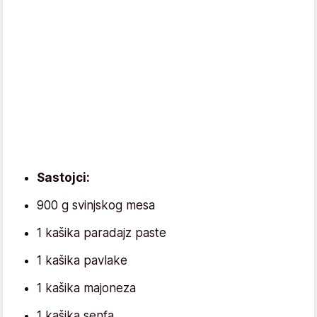
Sastojci:
900 g svinjskog mesa
1 kašika paradajz paste
1 kašika pavlake
1 kašika majoneza
1 kašika senfa