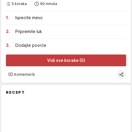
5 koraka
90 minuta
Ispecite meso
Pripremite luk
Dodajte povrće
Vidi sve korake (5)
Komentariši
RECEPT