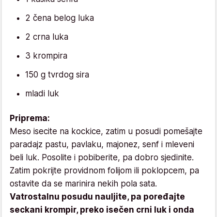
2 čena belog luka
2 crna luka
3 krompira
150 g tvrdog sira
mladi luk
Priprema:
Meso isecite na kockice, zatim u posudi pomešajte
paradajz pastu, pavlaku, majonez, senf i mleveni
beli luk. Posolite i pobiberite, pa dobro sjedinite.
Zatim pokrijte providnom folijom ili poklopcem, pa
ostavite da se marinira nekih pola sata.
Vatrostalnu posudu nauljite, pa poređajte
seckani krompir, preko isečen crni luk i onda