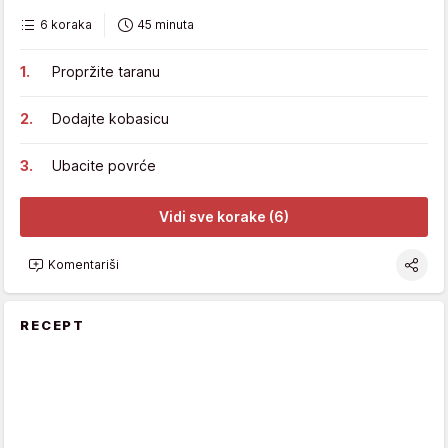
6 koraka
45 minuta
Propržite taranu
Dodajte kobasicu
Ubacite povrće
Vidi sve korake (6)
Komentariši
RECEPT