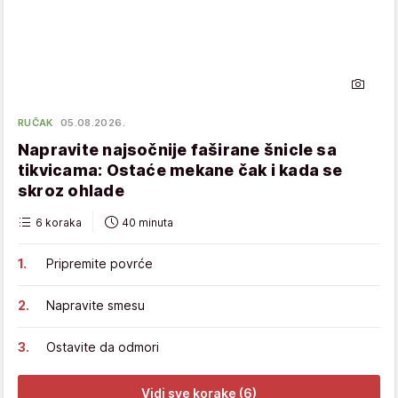
RUČAK
05.08.2026.
Napravite najsočnije faširane šnicle sa
tikvicama: Ostaće mekane čak i kada se
skroz ohlade
6 koraka
40 minuta
Pripremite povrće
Napravite smesu
Ostavite da odmori
Vidi sve korake (6)