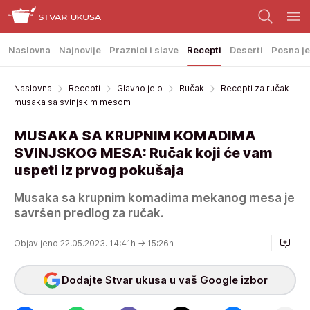
Naslovna
Najnovije
Praznici i slave
Recepti
Deserti
Posna je
Naslovna
Recepti
Glavno jelo
Ručak
Recepti za ručak -
musaka sa svinjskim mesom
MUSAKA SA KRUPNIM KOMADIMA
SVINJSKOG MESA: Ručak koji će vam
uspeti iz prvog pokušaja
Musaka sa krupnim komadima mekanog mesa je
savršen predlog za ručak.
Objavljeno 22.05.2023. 14:41h
→ 15:26h
Dodajte Stvar ukusa u vaš Google izbor