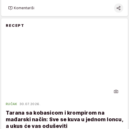
Komentariši
RECEPT
RUČAK
30.07.2026.
Tarana sa kobasicom i krompirom na
mađarski način: Sve se kuva u jednom loncu,
a ukus će vas oduševiti