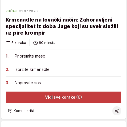
RUČAK
31.07.2026.
Krmenadle na lovački način: Zaboravljeni
specijalitet iz doba Juge koji su uvek služili
uz pire krompir
6 koraka
80 minuta
Pripremite meso
Ispržite krmenadle
Napravite sos
Vidi sve korake (6)
Komentariši