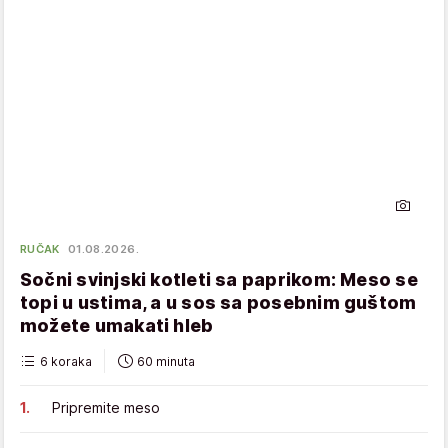
RUČAK
01.08.2026.
Sočni svinjski kotleti sa paprikom: Meso se
topi u ustima, a u sos sa posebnim guštom
možete umakati hleb
6 koraka
60 minuta
Pripremite meso