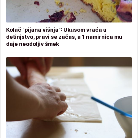
Kolač "pijana višnja": Ukusom vraća u
detinjstvo, pravi se začas, a 1 namirnica mu
daje neodoljiv šmek