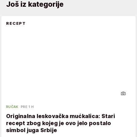
Još iz kategorije
RECEPT
RUČAK
PRE 1 H
Originalna leskovačka mućkalica: Stari
recept zbog kojeg je ovo jelo postalo
simbol juga Srbije