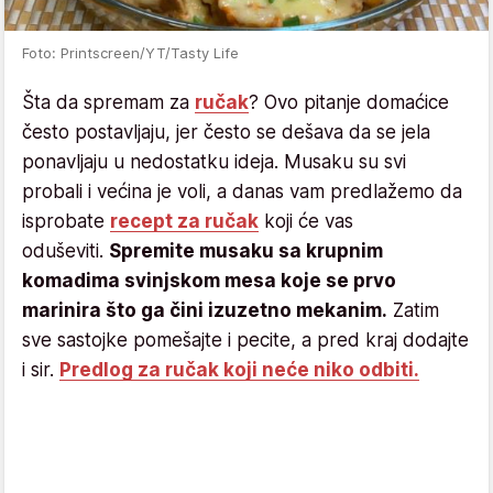
Foto: Printscreen/YT/Tasty Life
Šta da spremam za
ručak
? Ovo pitanje domaćice
često postavljaju, jer često se dešava da se jela
ponavljaju u nedostatku ideja. Musaku su svi
probali i većina je voli, a danas vam predlažemo da
isprobate
recept za ručak
koji će vas
oduševiti.
Spremite musaku sa krupnim
komadima svinjskom mesa koje se prvo
marinira što ga čini izuzetno mekanim.
Zatim
sve sastojke pomešajte i pecite, a pred kraj dodajte
i sir.
Predlog za ručak koji neće niko odbiti.