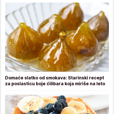
Domaće slatko od smokava: Starinski recept
za poslasticu boje ćilibara koja miriše na leto