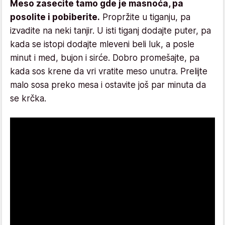
Meso zasecite tamo gde je masnoća, pa
posolite i pobiberite.
Propržite u tiganju, pa
izvadite na neki tanjir. U isti tiganj dodajte puter, pa
kada se istopi dodajte mleveni beli luk, a posle
minut i med, bujon i sirće. Dobro promešajte, pa
kada sos krene da vri vratite meso unutra. Prelijte
malo sosa preko mesa i ostavite još par minuta da
se krčka.