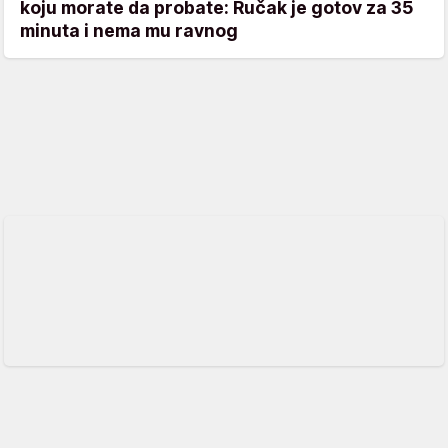
koju morate da probate: Ručak je gotov za 35
minuta i nema mu ravnog