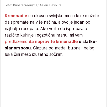
Foto: Prinstscreen/YT/ Asian Flavours
Krmenadle
su ukusno svinjsko meso koje možete
da spremate na više načina, a ovo je jedan od
najboljih recepata. Ako volite da isprobavate
različite kuhinje i egzotičnu hranu, mi vam
predlažemo
da napravite krmenadle
u slatko-
slanom sosu.
Glazura od meda, bujona i belog
luka čini meso izuzetno sočnim.