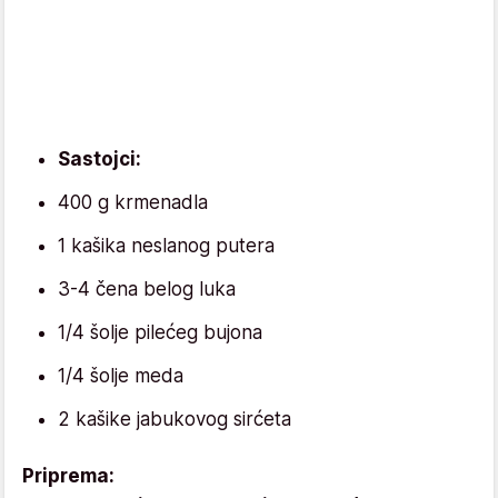
Sastojci:
400 g krmenadla
1 kašika neslanog putera
3-4 čena belog luka
1/4 šolje pilećeg bujona
1/4 šolje meda
2 kašike jabukovog sirćeta
Priprema: