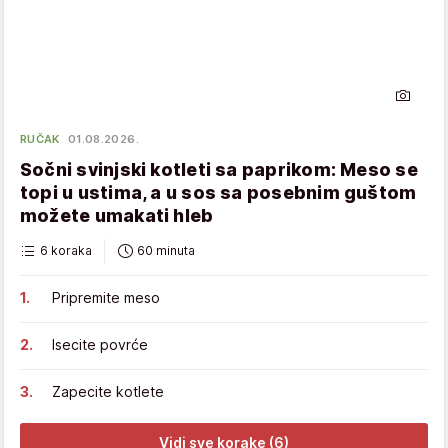
RUČAK
01.08.2026.
Sočni svinjski kotleti sa paprikom: Meso se
topi u ustima, a u sos sa posebnim guštom
možete umakati hleb
6 koraka
60 minuta
Pripremite meso
Isecite povrće
Zapecite kotlete
Vidi sve korake (6)