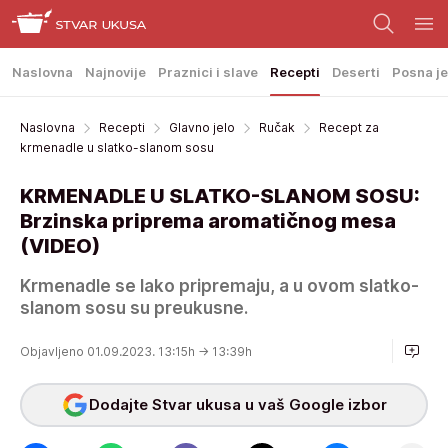
Naslovna
Najnovije
Praznici i slave
Recepti
Deserti
Posna je
Naslovna
Recepti
Glavno jelo
Ručak
Recept za
krmenadle u slatko-slanom sosu
KRMENADLE U SLATKO-SLANOM SOSU:
Brzinska priprema aromatičnog mesa
(VIDEO)
Krmenadle se lako pripremaju, a u ovom slatko-
slanom sosu su preukusne.
Objavljeno 01.09.2023. 13:15h
→ 13:39h
Dodajte Stvar ukusa u vaš Google izbor