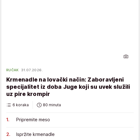
RUČAK
31.07.2026.
Krmenadle na lovački način: Zaboravljeni
specijalitet iz doba Juge koji su uvek služili
uz pire krompir
6 koraka
80 minuta
Pripremite meso
Ispržite krmenadle