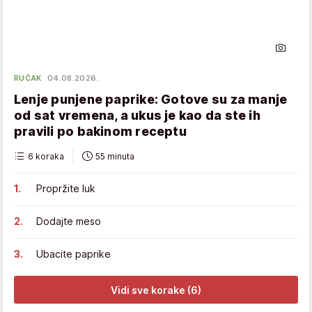
RUČAK
04.08.2026.
Lenje punjene paprike: Gotove su za manje
od sat vremena, a ukus je kao da ste ih
pravili po bakinom receptu
6 koraka
55 minuta
Propržite luk
Dodajte meso
Ubacite paprike
Vidi sve korake (6)