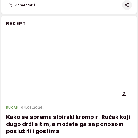
Komentariši
RECEPT
RUČAK
04.08.2026.
Kako se sprema sibirski krompir: Ručak koji
dugo drži sitim, a možete ga sa ponosom
poslužiti i gostima