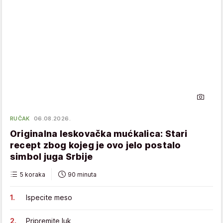
RUČAK
06.08.2026.
Originalna leskovačka mućkalica: Stari
recept zbog kojeg je ovo jelo postalo
simbol juga Srbije
5 koraka
90 minuta
Ispecite meso
Pripremite luk