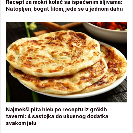
Recept za mokri kolač sa ispečenim šljivama:
Natopljen, bogat filom, jede se u jednom dahu
Najmekši pita hleb po receptu iz grčkih
taverni: 4 sastojka do ukusnog dodatka
svakom jelu