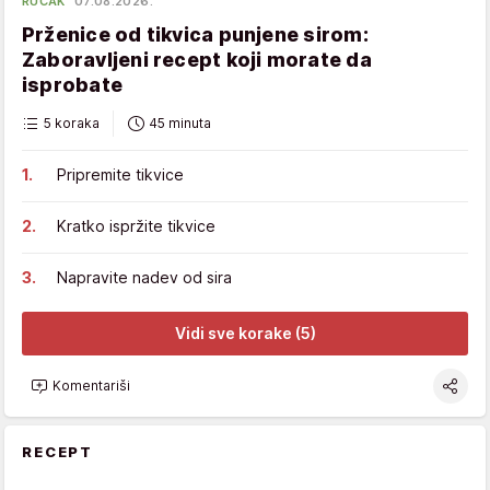
RUČAK
07.08.2026.
Prženice od tikvica punjene sirom:
Zaboravljeni recept koji morate da
isprobate
5 koraka
45 minuta
Pripremite tikvice
Kratko ispržite tikvice
Napravite nadev od sira
Vidi sve korake (5)
Komentariši
RECEPT