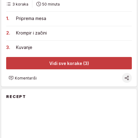
3 koraka
50 minuta
Priprema mesa
Krompir i začini
Kuvanje
Vidi sve korake (3)
Komentariši
RECEPT