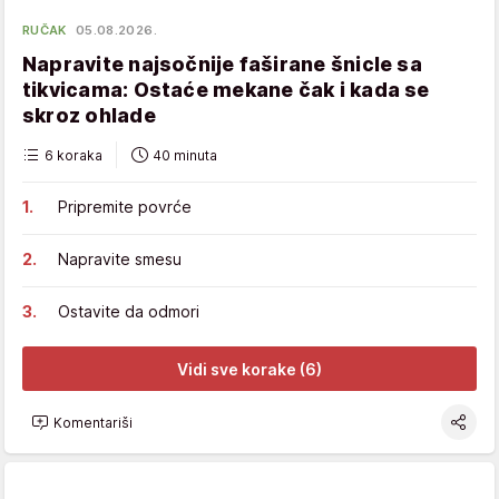
RUČAK
05.08.2026.
Napravite najsočnije faširane šnicle sa
tikvicama: Ostaće mekane čak i kada se
skroz ohlade
6 koraka
40 minuta
Pripremite povrće
Napravite smesu
Ostavite da odmori
Vidi sve korake (6)
Komentariši