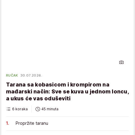
RUČAK
30.07.2026.
Tarana sa kobasicom i krompirom na
mađarski način: Sve se kuva u jednom loncu,
a ukus će vas oduševiti
6 koraka
45 minuta
Propržite taranu