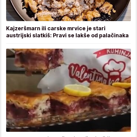
Kajzeršmarn ili carske mrvice je stari
austrijski slatkiš: Pravi se lakše od palačinaka