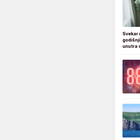
Svekar 
godišnji
unutra s