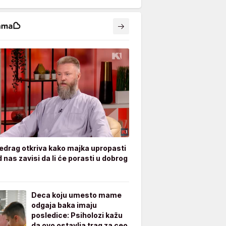
edrag otkriva kako majka upropasti
 nas zavisi da li će porasti u dobrog
Deca koju umesto mame
odgaja baka imaju
posledice: Psiholozi kažu
da ovo ostavlja trag za ceo