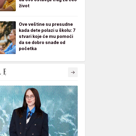
život
Ove veštine su presudne
kada dete polazi u školu: 7
stvari koje će mu pomoći
da se dobro snađe od
početka