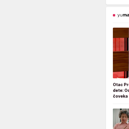
Otac Pr
dete: Od
čoveka