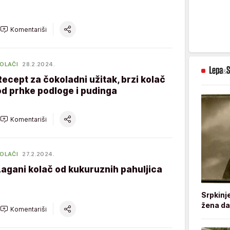
Komentariši
OLAČI
28.2.2024.
Recept za čokoladni užitak, brzi kolač
od prhke podloge i pudinga
Komentariši
OLAČI
27.2.2024.
Lagani kolač od kukuruznih pahuljica
Srpkinj
žena da
Komentariši