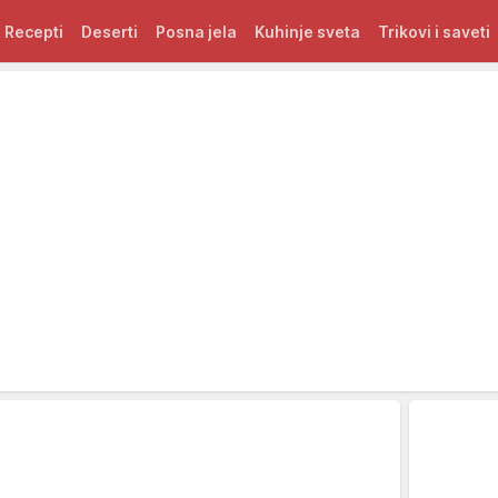
Recepti
Deserti
Posna jela
Kuhinje sveta
Trikovi i saveti