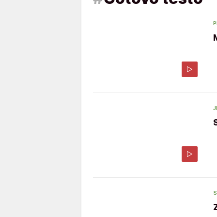
P
J
S