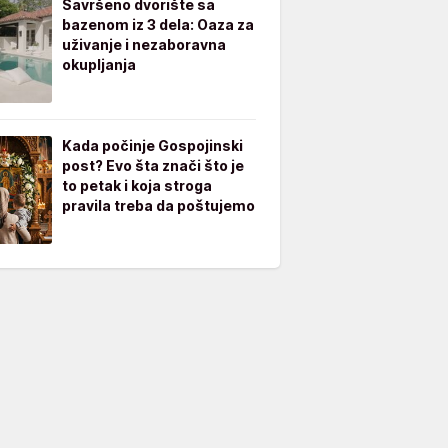
Savršeno dvorište sa
bazenom iz 3 dela: Oaza za
uživanje i nezaboravna
okupljanja
Kada počinje Gospojinski
post? Evo šta znači što je
to petak i koja stroga
pravila treba da poštujemo