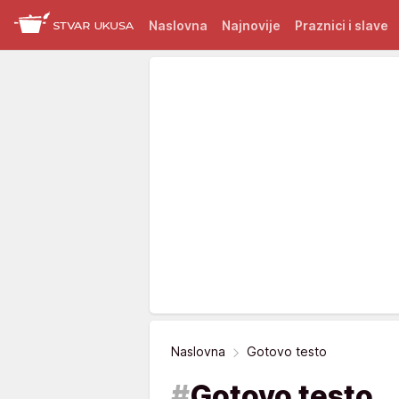
Naslovna
Najnovije
Praznici i slave
Naslovna
Gotovo testo
#
Gotovo testo