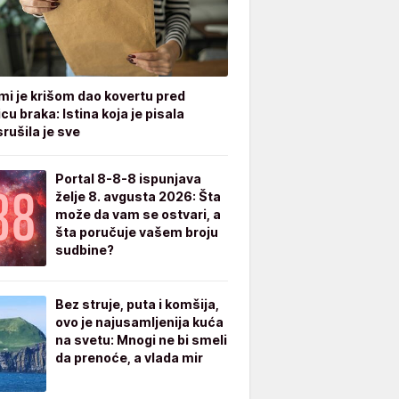
mi je krišom dao kovertu pred
cu braka: Istina koja je pisala
rušila je sve
Portal 8-8-8 ispunjava
želje 8. avgusta 2026: Šta
može da vam se ostvari, a
šta poručuje vašem broju
sudbine?
Bez struje, puta i komšija,
ovo je najusamljenija kuća
na svetu: Mnogi ne bi smeli
da prenoće, a vlada mir