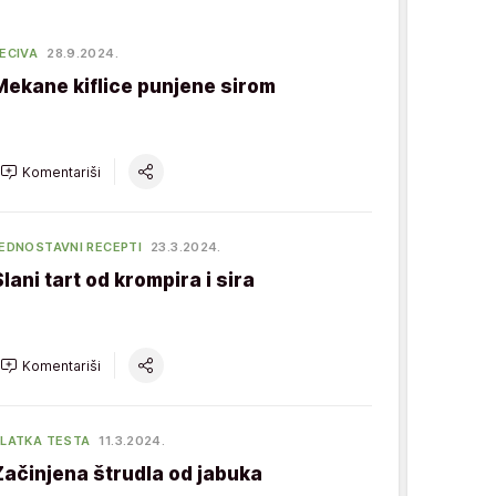
ECIVA
28.9.2024.
Mekane kiflice punjene sirom
Komentariši
EDNOSTAVNI RECEPTI
23.3.2024.
Slani tart od krompira i sira
Komentariši
LATKA TESTA
11.3.2024.
Začinjena štrudla od jabuka