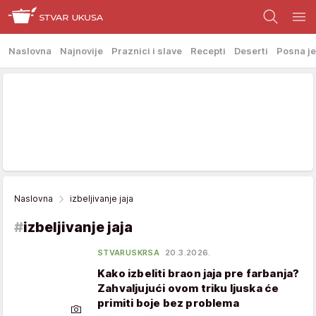
Naslovna
Najnovije
Praznici i slave
Recepti
Deserti
Posna je
Naslovna
izbeljivanje jaja
#
izbeljivanje jaja
STVARUSKRSA
20.3.2026.
Kako izbeliti braon jaja pre farbanja?
Zahvaljujući ovom triku ljuska će
primiti boje bez problema