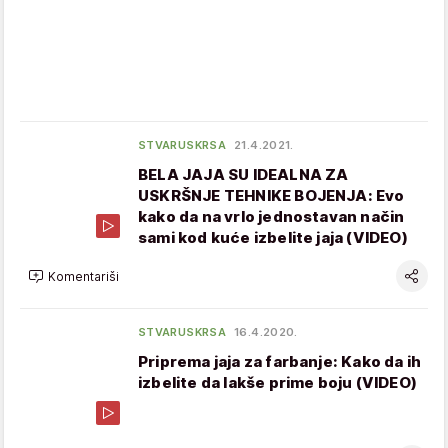
STVARUSKRSA
21.4.2021.
BELA JAJA SU IDEALNA ZA
USKRŠNJE TEHNIKE BOJENJA: Evo
kako da na vrlo jednostavan način
sami kod kuće izbelite jaja (VIDEO)
Komentariši
STVARUSKRSA
16.4.2020.
Priprema jaja za farbanje: Kako da ih
izbelite da lakše prime boju (VIDEO)