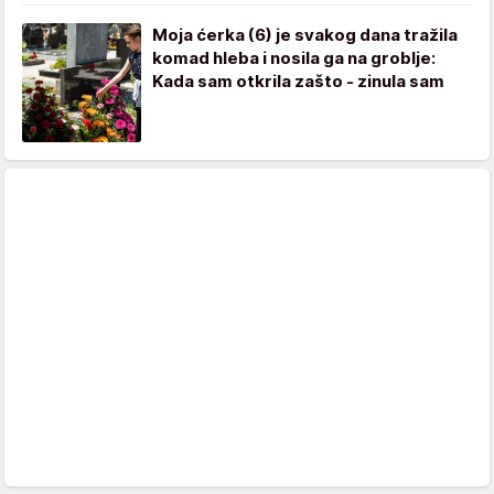
Moja ćerka (6) je svakog dana tražila
komad hleba i nosila ga na groblje:
Kada sam otkrila zašto - zinula sam