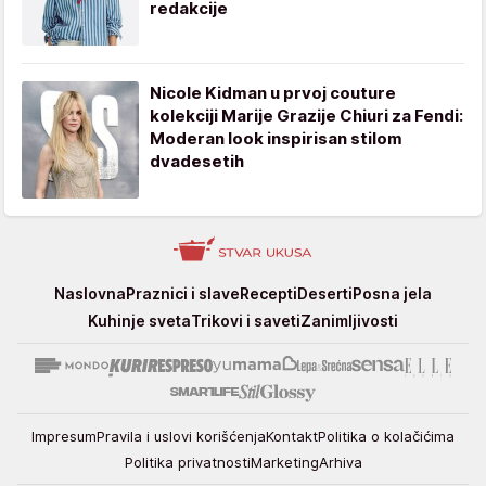
redakcije
Nicole Kidman u prvoj couture
kolekciji Marije Grazije Chiuri za Fendi:
Moderan look inspirisan stilom
dvadesetih
Stvar
Naslovna
Praznici i slave
Recepti
Deserti
Posna jela
ukusa
Kuhinje sveta
Trikovi i saveti
Zanimljivosti
Impresum
Pravila i uslovi korišćenja
Kontakt
Politika o kolačićima
Politika privatnosti
Marketing
Arhiva