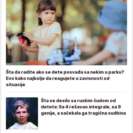
Šta da radite ako se dete posvađa sa nekim u parku?
Evo kako najbolje da reagujete u zavisnosti od
situacije
Šta se desilo sa ruskim čudom od
deteta: Sa 4 rešavao integrale, sa 9
genije, a sačekala ga tragična sudbina