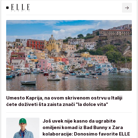
Umesto Kaprija, na ovom skrivenom ostrvu u Italiji
ćete doživeti šta zaista znači "la dolce vita"
Još uvek nije kasno da ugrabite
omiljeni komad iz Bad Bunny x Zara
kolaboracije: Donosimo favorite ELLE