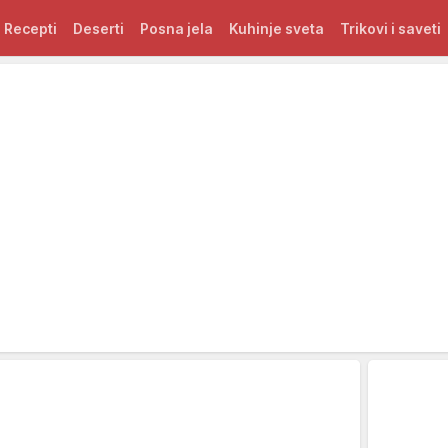
Recepti
Deserti
Posna jela
Kuhinje sveta
Trikovi i saveti