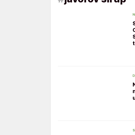
N
D
S