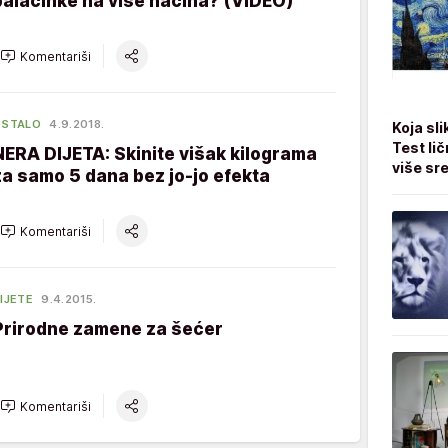
palačinke na više načina? (VIDEO)
Komentariši
OSTALO
4.9.2018.
Koja sli
Test li
NERA DIJETA: Skinite višak kilograma
više sr
za samo 5 dana bez jo-jo efekta
Komentariši
IJETE
9.4.2015.
Prirodne zamene za šećer
Komentariši