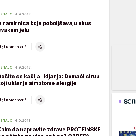
OSTALO
4.9.2018.
9 namirnica koje poboljšavaju ukus
svakom jelu
Komentariši
OSTALO
4.9.2018.
Rešite se kašlja i kijanja: Domaći sirup
koji uklanja simptome alergije
Komentariši
OSTALO
4.9.2018.
Kako da napravite zdrave PROTEINSKE