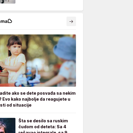
radite ako se dete posvađa sa nekim
? Evo kako najbolje da reagujete u
sti od situacije
Šta se desilo sa ruskim
čudom od deteta: Sa 4
rešavao integrale, sa 9