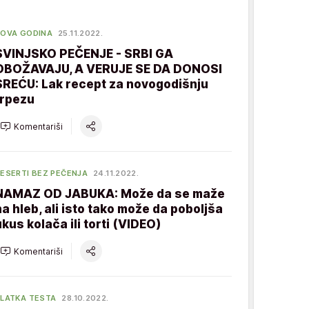
OVA GODINA
25.11.2022.
SVINJSKO PEČENJE - SRBI GA
OBOŽAVAJU, A VERUJE SE DA DONOSI
SREĆU: Lak recept za novogodišnju
trpezu
Komentariši
ESERTI BEZ PEČENJA
24.11.2022.
NAMAZ OD JABUKA: Može da se maže
na hleb, ali isto tako može da poboljša
ukus kolača ili torti (VIDEO)
Komentariši
LATKA TESTA
28.10.2022.