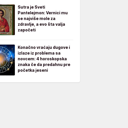
Sutra je Sveti
Pantelejmon: Vernici mu
se najviše mole za
zdravlje, a evo šta valja
započeti
Konačno vraćaju dugove i
izlaze iz problema sa
novcem: 4 horoskopska
znaka če da predahnu pre
početka jeseni