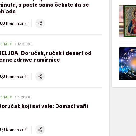
minuta, a posle samo čekate da se
ohlade
Komentariši
OSTALO
1.12.2020.
HELJDA: Doručak, ručak i desert od
jedne zdrave namirnice
Komentariši
OSTALO
1.3.2020.
Doručak koji svi vole: Domaći vafli
Komentariši