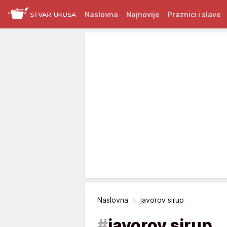
Naslovna
Najnovije
Praznici i slave
Naslovna
javorov sirup
#
javorov sirup