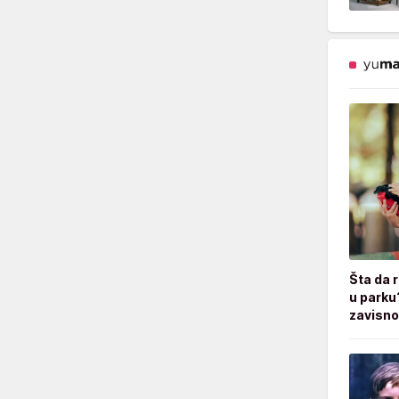
Šta da 
u parku
zavisno