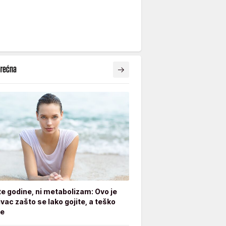
ite godine, ni metabolizam: Ovo je
ivac zašto se lako gojite, a teško
te