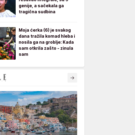
genije, a sačekala ga
tragična sudbina
Moja ćerka (6) je svakog
dana tražila komad hleba i
nosila ga na groblje: Kada
sam otkrila zašto - zinula
sam