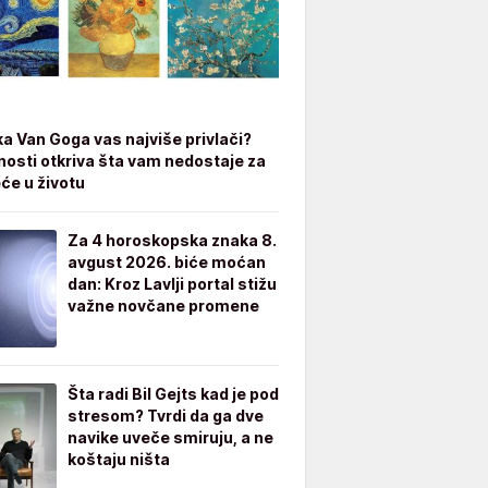
ka Van Goga vas najviše privlači?
čnosti otkriva šta vam nedostaje za
eće u životu
Za 4 horoskopska znaka 8.
avgust 2026. biće moćan
dan: Kroz Lavlji portal stižu
važne novčane promene
Šta radi Bil Gejts kad je pod
stresom? Tvrdi da ga dve
navike uveče smiruju, a ne
koštaju ništa