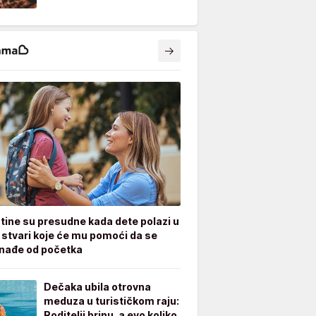
tine su presudne kada dete polazi u
7 stvari koje će mu pomoći da se
nađe od početka
Dečaka ubila otrovna
meduza u turističkom raju:
Roditelji brinu, a evo koliko