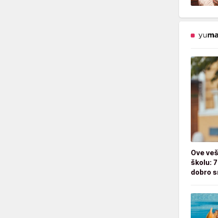
Ove veš
školu: 
dobro s