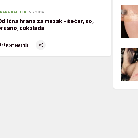
RANA KAO LEK
5.7.2014.
Odlična hrana za mozak - šećer, so,
brašno, čokolada
Komentariši