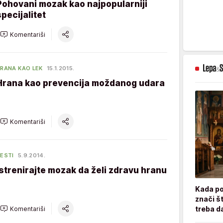
Pohovani mozak kao najpopularniji
specijalitet
Komentariši
RANA KAO LEK
15.1.2015.
Hrana kao prevencija moždanog udara
Komentariši
ESTI
5.9.2014.
Istrenirajte mozak da želi zdravu hranu
Kada po
znači št
treba d
Komentariši