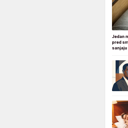
Jedan m
pred sm
sanjaju