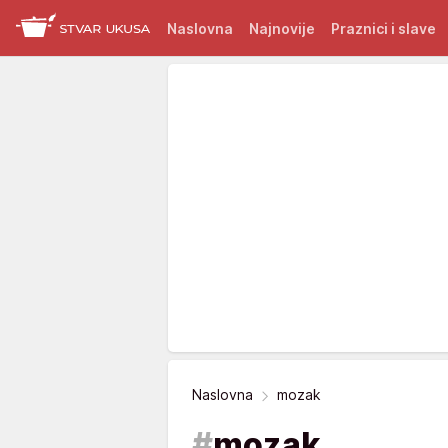
Naslovna
Najnovije
Praznici i slave
Naslovna
mozak
#
mozak