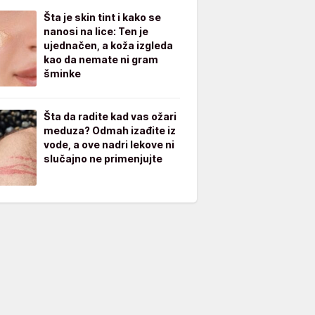
Šta je skin tint i kako se
nanosi na lice: Ten je
ujednačen, a koža izgleda
kao da nemate ni gram
šminke
Šta da radite kad vas ožari
meduza? Odmah izađite iz
vode, a ove nadri lekove ni
slučajno ne primenjujte