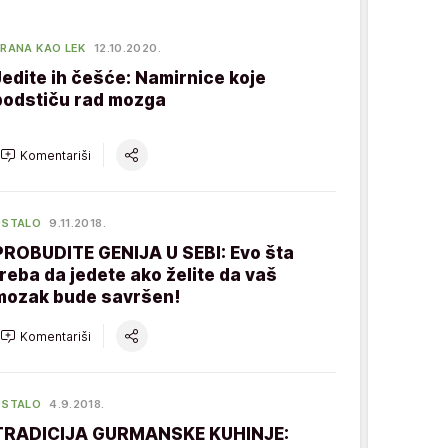
RANA KAO LEK
12.10.2020.
Jedite ih češće: Namirnice koje
podstiču rad mozga
Komentariši
OSTALO
9.11.2018.
PROBUDITE GENIJA U SEBI: Evo šta
treba da jedete ako želite da vaš
mozak bude savršen!
Komentariši
OSTALO
4.9.2018.
TRADICIJA GURMANSKE KUHINJE: