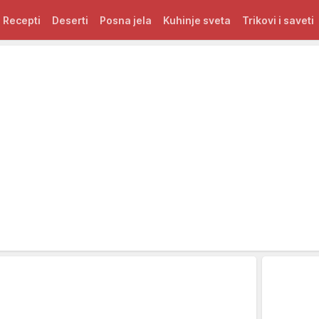
Recepti
Deserti
Posna jela
Kuhinje sveta
Trikovi i saveti