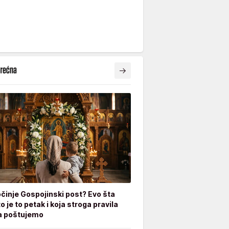
činje Gospojinski post? Evo šta
o je to petak i koja stroga pravila
a poštujemo