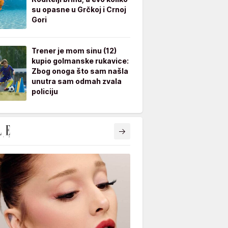
su opasne u Grčkoj i Crnoj
Gori
Trener je mom sinu (12)
kupio golmanske rukavice:
Zbog onoga što sam našla
unutra sam odmah zvala
policiju