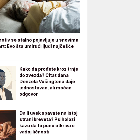
otiv se stalno pojavljuje u snovima
rt: Evo šta umirući ljudi najčešće
Kako da prođete kroz trnje
do zvezda? Citat dana
Denzela Vošingtona daje
jednostavan, ali moćan
odgovor
Da li uvek spavate na istoj
strani kreveta? Psiholozi
kažu da to puno otkriva o
vašoj ličnosti