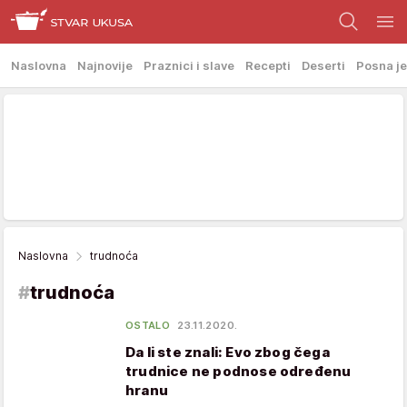
Naslovna
Najnovije
Praznici i slave
Recepti
Deserti
Posna je
Naslovna
trudnoća
#
trudnoća
OSTALO
23.11.2020.
Da li ste znali: Evo zbog čega
trudnice ne podnose određenu
hranu