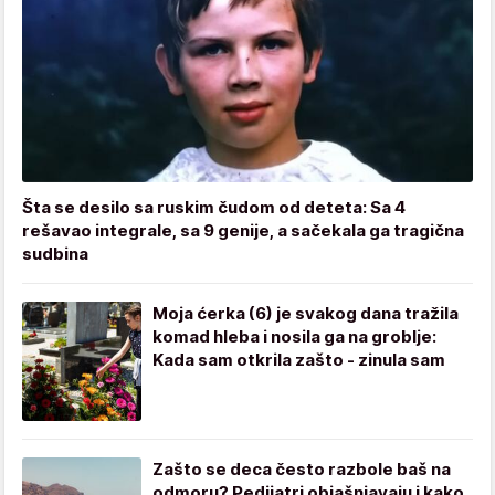
Šta se desilo sa ruskim čudom od deteta: Sa 4
rešavao integrale, sa 9 genije, a sačekala ga tragična
sudbina
Moja ćerka (6) je svakog dana tražila
komad hleba i nosila ga na groblje:
Kada sam otkrila zašto - zinula sam
Zašto se deca često razbole baš na
odmoru? Pedijatri objašnjavaju i kako