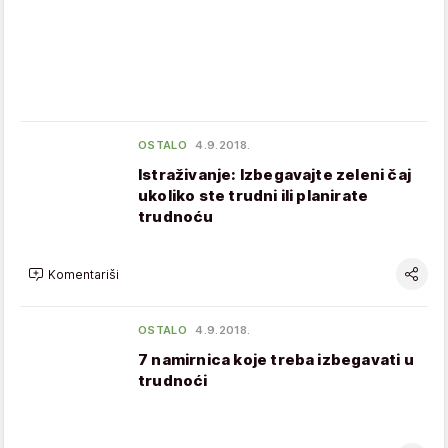
OSTALO
4.9.2018.
Istraživanje: Izbegavajte zeleni čaj
ukoliko ste trudni ili planirate
trudnoću
Komentariši
OSTALO
4.9.2018.
7 namirnica koje treba izbegavati u
trudnoći