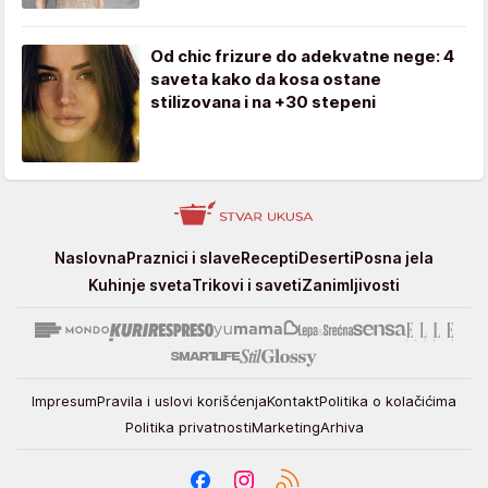
Od chic frizure do adekvatne nege: 4
saveta kako da kosa ostane
stilizovana i na +30 stepeni
Stvar
Naslovna
Praznici i slave
Recepti
Deserti
Posna jela
ukusa
Kuhinje sveta
Trikovi i saveti
Zanimljivosti
Impresum
Pravila i uslovi korišćenja
Kontakt
Politika o kolačićima
Politika privatnosti
Marketing
Arhiva